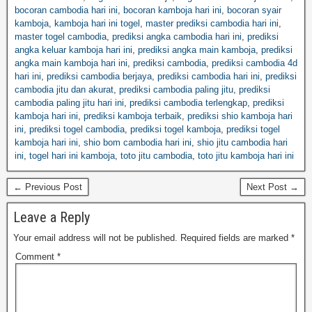
bocoran cambodia hari ini
,
bocoran kamboja hari ini
,
bocoran syair
kamboja
,
kamboja hari ini togel
,
master prediksi cambodia hari ini
,
master togel cambodia
,
prediksi angka cambodia hari ini
,
prediksi
angka keluar kamboja hari ini
,
prediksi angka main kamboja
,
prediksi
angka main kamboja hari ini
,
prediksi cambodia
,
prediksi cambodia 4d
hari ini
,
prediksi cambodia berjaya
,
prediksi cambodia hari ini
,
prediksi
cambodia jitu dan akurat
,
prediksi cambodia paling jitu
,
prediksi
cambodia paling jitu hari ini
,
prediksi cambodia terlengkap
,
prediksi
kamboja hari ini
,
prediksi kamboja terbaik
,
prediksi shio kamboja hari
ini
,
prediksi togel cambodia
,
prediksi togel kamboja
,
prediksi togel
kamboja hari ini
,
shio bom cambodia hari ini
,
shio jitu cambodia hari
ini
,
togel hari ini kamboja
,
toto jitu cambodia
,
toto jitu kamboja hari ini
← Previous Post
Next Post →
Leave a Reply
Your email address will not be published.
Required fields are marked
*
Comment
*