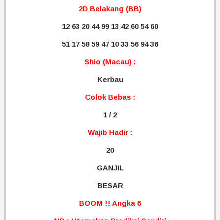
2D Belakang (BB)
12 63 20 44 99 13 42 60 54 60
51 17 58 59 47 10 33 56 94 36
Shio (Macau) :
Kerbau
Colok Bebas :
1 / 2
Wajib Hadir :
20
GANJIL
BESAR
BOOM !! Angka 6