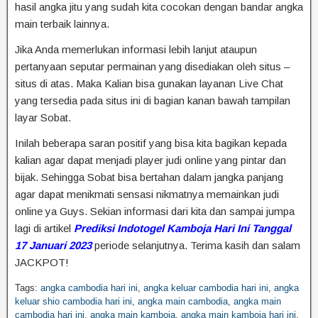
hasil angka jitu yang sudah kita cocokan dengan bandar angka
main terbaik lainnya.
Jika Anda memerlukan informasi lebih lanjut ataupun
pertanyaan seputar permainan yang disediakan oleh situs –
situs di atas. Maka Kalian bisa gunakan layanan Live Chat
yang tersedia pada situs ini di bagian kanan bawah tampilan
layar Sobat.
Inilah beberapa saran positif yang bisa kita bagikan kepada
kalian agar dapat menjadi player judi online yang pintar dan
bijak. Sehingga Sobat bisa bertahan dalam jangka panjang
agar dapat menikmati sensasi nikmatnya memainkan judi
online ya Guys. Sekian informasi dari kita dan sampai jumpa
lagi di artikel
Prediksi Indotogel Kamboja Hari Ini Tanggal
17 Januari 2023
periode selanjutnya. Terima kasih dan salam
JACKPOT!
Tags:
angka cambodia hari ini
,
angka keluar cambodia hari ini
,
angka
keluar shio cambodia hari ini
,
angka main cambodia
,
angka main
cambodia hari ini
,
angka main kamboja
,
angka main kamboja hari ini
,