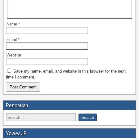
Name
*
Email
*
Website
Save my name, email, and website in this browser for the next
time I comment.
Pencarian
YowesJP