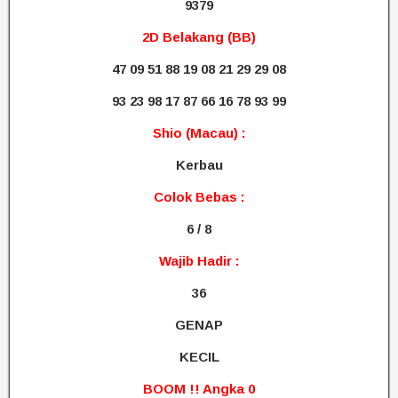
9379
2D Belakang (BB)
47 09 51 88 19 08 21 29 29 08
93 23 98 17 87 66 16 78 93 99
Shio (Macau) :
Kerbau
Colok Bebas :
6 / 8
Wajib Hadir :
36
GENAP
KECIL
BOOM !! Angka 0