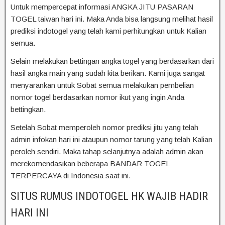
Untuk mempercepat informasi ANGKA JITU PASARAN
TOGEL taiwan hari ini. Maka Anda bisa langsung melihat hasil
prediksi indotogel yang telah kami perhitungkan untuk Kalian
semua.
Selain melakukan bettingan angka togel yang berdasarkan dari
hasil angka main yang sudah kita berikan. Kami juga sangat
menyarankan untuk Sobat semua melakukan pembelian
nomor togel berdasarkan nomor ikut yang ingin Anda
bettingkan.
Setelah Sobat memperoleh nomor prediksi jitu yang telah
admin infokan hari ini ataupun nomor tarung yang telah Kalian
peroleh sendiri. Maka tahap selanjutnya adalah admin akan
merekomendasikan beberapa BANDAR TOGEL
TERPERCAYA di Indonesia saat ini.
SITUS RUMUS INDOTOGEL HK WAJIB HADIR
HARI INI