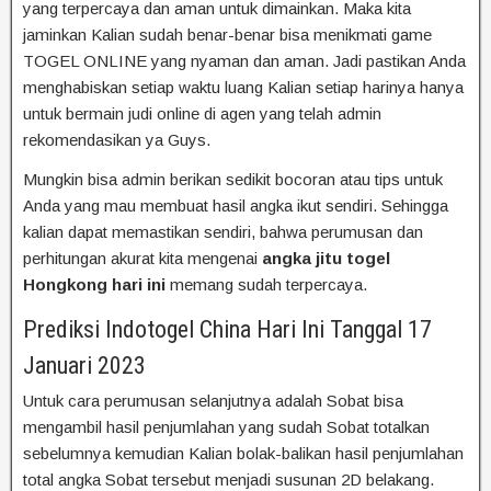
yang terpercaya dan aman untuk dimainkan. Maka kita
jaminkan Kalian sudah benar-benar bisa menikmati game
TOGEL ONLINE yang nyaman dan aman. Jadi pastikan Anda
menghabiskan setiap waktu luang Kalian setiap harinya hanya
untuk bermain judi online di agen yang telah admin
rekomendasikan ya Guys.
Mungkin bisa admin berikan sedikit bocoran atau tips untuk
Anda yang mau membuat hasil angka ikut sendiri. Sehingga
kalian dapat memastikan sendiri, bahwa perumusan dan
perhitungan akurat kita mengenai
angka jitu togel
Hongkong hari ini
memang sudah terpercaya.
Prediksi Indotogel China Hari Ini Tanggal 17
Januari 2023
Untuk cara perumusan selanjutnya adalah Sobat bisa
mengambil hasil penjumlahan yang sudah Sobat totalkan
sebelumnya kemudian Kalian bolak-balikan hasil penjumlahan
total angka Sobat tersebut menjadi susunan 2D belakang.