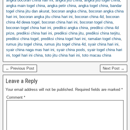
angka bocoran china hari ini
,
angka jitu china
,
angka jitu togel china
,
angka main togel china
,
angka petir china
,
angka togel china
,
bandar
togel china jitu dan akurat
,
bocoran angka china
,
bocoran angka china
hari ini
,
bocoran angka jitu china hari ini
,
bocoran china 4d
,
bocoran
china 4d dewa togel
,
bocoran china hari ini
,
bocoran togel china
,
bocoran togel china hari ini
,
prediksi angka china
,
prediksi china 4d
prize
,
prediksi china hari ini
,
prediksi china jitu
,
prediksi china terjitu
,
prediksi china togel
,
prediksi china togel hari ini
,
ramalan togel china
,
rumus jitu togel china
,
rumus jitu togel china 4d
,
syair china hari ini
,
syair china naga mas hari ini
,
syair china pools
,
syair togel china hari
ini
,
togel hari ini china
,
toto jitu china hari ini
,
toto macau china
← Previous Post
Next Post →
Leave a Reply
Your email address will not be published.
Required fields are marked
*
Comment
*