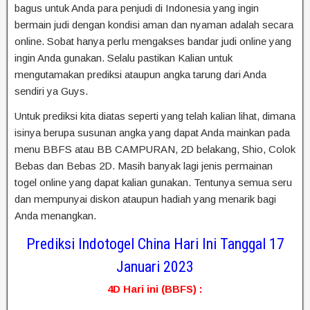
bagus untuk Anda para penjudi di Indonesia yang ingin
bermain judi dengan kondisi aman dan nyaman adalah secara
online. Sobat hanya perlu mengakses bandar judi online yang
ingin Anda gunakan. Selalu pastikan Kalian untuk
mengutamakan prediksi ataupun angka tarung dari Anda
sendiri ya Guys.
Untuk prediksi kita diatas seperti yang telah kalian lihat, dimana
isinya berupa susunan angka yang dapat Anda mainkan pada
menu BBFS atau BB CAMPURAN, 2D belakang, Shio, Colok
Bebas dan Bebas 2D. Masih banyak lagi jenis permainan
togel online yang dapat kalian gunakan. Tentunya semua seru
dan mempunyai diskon ataupun hadiah yang menarik bagi
Anda menangkan.
Prediksi Indotogel China Hari Ini Tanggal 17
Januari 2023
4D Hari ini (BBFS) :