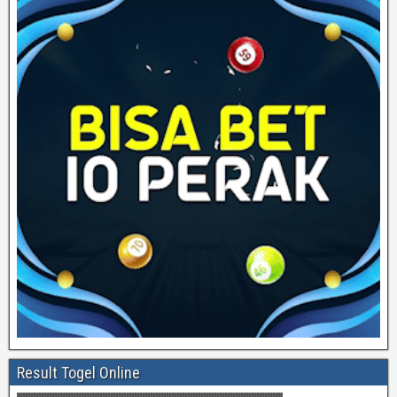
Result Togel Online