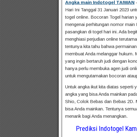
Angka main Indotogel TAIWAN
–
Hari Ini Tanggal 31 Januari 2023 u
togel online. Bocoran Togel harian ya
mengenai perhitungan nomor main 
pasangkan di togel hari ini. Ada begi
menghiasi perjudian online terutam
tentunya kita tahu bahwa permainan 
membuat Anda melanggar hukum. Mak
yang ingin bertaruh judi dengan ko
hanya perlu membuka agen judi onlin
untuk mengutamakan bocoran ataupun
Untuk angka ikut kita diatas sepert
angka yang bisa Anda mainkan p
Shio, Colok Bebas dan Bebas 2D. Ma
bisa Anda mainkan. Tentunya semu
menarik bagi Anda menangkan.
Prediksi Indotogel Kam