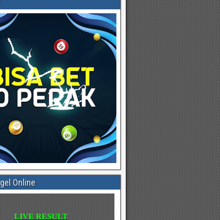
gel Online