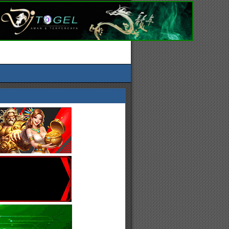
 dan syair togel online