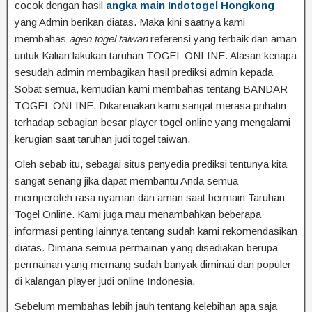
cocok dengan hasil
angka main Indotogel Hongkong
yang Admin berikan diatas. Maka kini saatnya kami
membahas
agen togel taiwan
referensi yang terbaik dan aman
untuk Kalian lakukan taruhan TOGEL ONLINE. Alasan kenapa
sesudah admin membagikan hasil prediksi admin kepada
Sobat semua, kemudian kami membahas tentang BANDAR
TOGEL ONLINE. Dikarenakan kami sangat merasa prihatin
terhadap sebagian besar player togel online yang mengalami
kerugian saat taruhan judi togel taiwan.
Oleh sebab itu, sebagai situs penyedia prediksi tentunya kita
sangat senang jika dapat membantu Anda semua
memperoleh rasa nyaman dan aman saat bermain Taruhan
Togel Online. Kami juga mau menambahkan beberapa
informasi penting lainnya tentang sudah kami rekomendasikan
diatas. Dimana semua permainan yang disediakan berupa
permainan yang memang sudah banyak diminati dan populer
di kalangan player judi online Indonesia.
Sebelum membahas lebih jauh tentang kelebihan apa saja