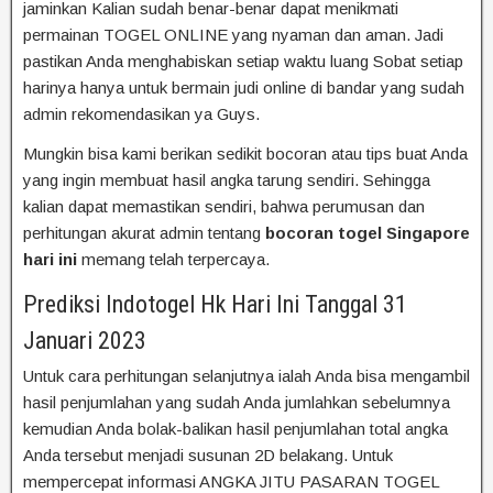
jaminkan Kalian sudah benar-benar dapat menikmati
permainan TOGEL ONLINE yang nyaman dan aman. Jadi
pastikan Anda menghabiskan setiap waktu luang Sobat setiap
harinya hanya untuk bermain judi online di bandar yang sudah
admin rekomendasikan ya Guys.
Mungkin bisa kami berikan sedikit bocoran atau tips buat Anda
yang ingin membuat hasil angka tarung sendiri. Sehingga
kalian dapat memastikan sendiri, bahwa perumusan dan
perhitungan akurat admin tentang
bocoran togel Singapore
hari ini
memang telah terpercaya.
Prediksi Indotogel Hk Hari Ini Tanggal 31
Januari 2023
Untuk cara perhitungan selanjutnya ialah Anda bisa mengambil
hasil penjumlahan yang sudah Anda jumlahkan sebelumnya
kemudian Anda bolak-balikan hasil penjumlahan total angka
Anda tersebut menjadi susunan 2D belakang. Untuk
mempercepat informasi ANGKA JITU PASARAN TOGEL