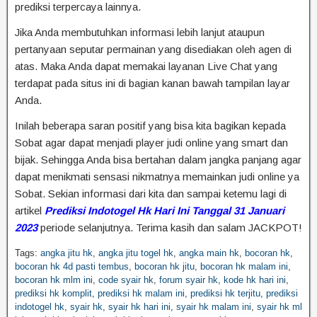
prediksi terpercaya lainnya.
Jika Anda membutuhkan informasi lebih lanjut ataupun
pertanyaan seputar permainan yang disediakan oleh agen di
atas. Maka Anda dapat memakai layanan Live Chat yang
terdapat pada situs ini di bagian kanan bawah tampilan layar
Anda.
Inilah beberapa saran positif yang bisa kita bagikan kepada
Sobat agar dapat menjadi player judi online yang smart dan
bijak. Sehingga Anda bisa bertahan dalam jangka panjang agar
dapat menikmati sensasi nikmatnya memainkan judi online ya
Sobat. Sekian informasi dari kita dan sampai ketemu lagi di
artikel
Prediksi Indotogel Hk Hari Ini Tanggal 31 Januari
2023
periode selanjutnya. Terima kasih dan salam JACKPOT!
Tags:
angka jitu hk
,
angka jitu togel hk
,
angka main hk
,
bocoran hk
,
bocoran hk 4d pasti tembus
,
bocoran hk jitu
,
bocoran hk malam ini
,
bocoran hk mlm ini
,
code syair hk
,
forum syair hk
,
kode hk hari ini
,
prediksi hk komplit
,
prediksi hk malam ini
,
prediksi hk terjitu
,
prediksi
indotogel hk
,
syair hk
,
syair hk hari ini
,
syair hk malam ini
,
syair hk ml