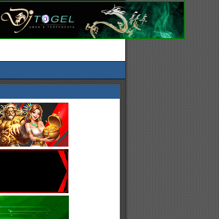
 dan syair togel online