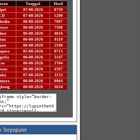
n Terpopuler