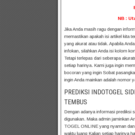
NB : Ut
Jika Anda masih ragu dengan infor
memastikan apakah isi artikel kita 
yang akurat atau tidak. Apabila And
infokan, silahkan Anda isi kolom kom
Tetapi terlepas dari seberapa akuratn
setiap harinya. Kami juga ingin m
bocoran yang ingin Sobat pasangkan
ingin Anda mainkan adalah nomor ya
PREDIKSI INDOTOGEL SID
TEMBUS
Dengan adanya informasi prediksi s
digunakan. Maka admin jaminkan A
TOGEL ONLINE yang nyaman dan am
waktu luang Kalian setiap harinya h