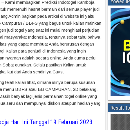
YowesJP
N
– Kami membagikan Prediksi Indotogel Kamboja
untuk memenuhi hasrat bermain dari semua player judi
ang Admin bagikan pada artikel di website ini yaitu
B Campuran / BBFS yang bagus untuk kalian mainkan
agen judi togel yang saat ini mulai menghiasi perjudian
gai masyarakat Indonesia, tentunya sobat tahu bahwa
alitas yang dapat membuat Anda berurusan dengan
gi Kalian para penjudi di Indonesia yang ingin
dan nyaman adalah secara online. Anda cuma perlu
n Sobat gunakan. Selalu pastikan Kalian untuk
a ikut dari Anda sendiri ya Guys.
ng telah kalian lihat, dimana isinya berupa susunan
pada menu BBFS atau BB CAMPURAN, 2D belakang,
sih banyak lagi jenis permainan togel online yang
mua seru dan mempunyai diskon ataupun hadiah yang
Result To
oja Hari Ini Tanggal 19 Februari 2023