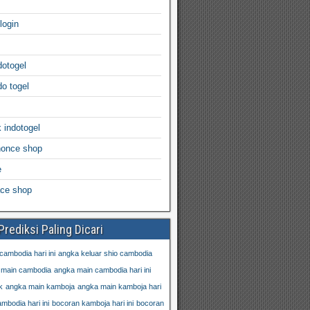
login
dotogel
do togel
 indotogel
nonce shop
e
ace shop
Prediksi Paling Dicari
cambodia hari ini
angka keluar shio cambodia
 main cambodia
angka main cambodia hari ini
k
angka main kamboja
angka main kamboja hari
mbodia hari ini
bocoran kamboja hari ini
bocoran