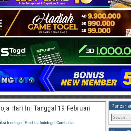
Pencaria
oja Hari Ini Tanggal 19 Februari
iksi Indotogel
,
Prediksi Indotogel Cambodia