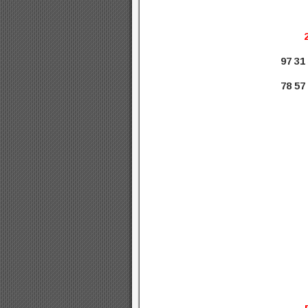
97 31
78 57