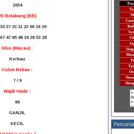
1654
2D Belakang (BB)
 30 27 23 11 23 66 16 29
 67 47 85 48 18 28 53 28
Shio (Macau) :
Kerbau
Colok Bebas :
7 / 9
Wajib Hadir :
86
GANJIL
KECIL
Pencaria