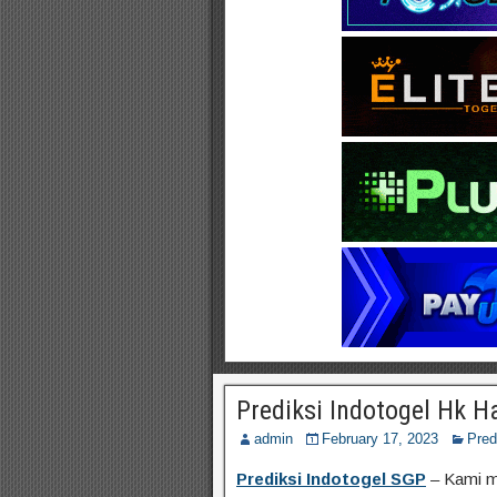
Prediksi Indotogel Hk H
admin
February 17, 2023
Pred
Prediksi Indotogel SGP
– Kami me