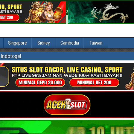
rlengkap
ney, China, Taiwan, Cambodia Paling Akurat dan jitu sesuai bocoran angka main
Singapore
Sidney
Cambodia
Taiwan
 Indotogel