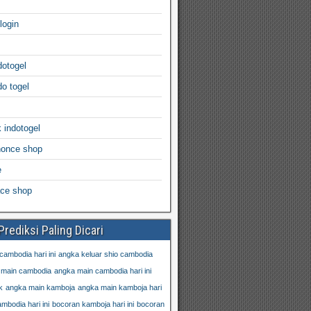
login
dotogel
do togel
 indotogel
nonce shop
e
ace shop
Prediksi Paling Dicari
cambodia hari ini
angka keluar shio cambodia
 main cambodia
angka main cambodia hari ini
k
angka main kamboja
angka main kamboja hari
mbodia hari ini
bocoran kamboja hari ini
bocoran