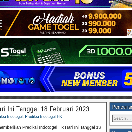
Pencaria
ari Ini Tanggal 18 Februari 2023
iksi Indotogel
,
Prediksi Indotogel HK
mberikan Prediksi Indotogel Hk Hari Ini Tanggal 18