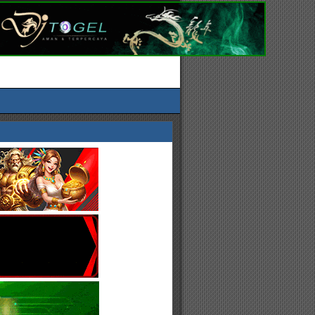
 dan syair togel online