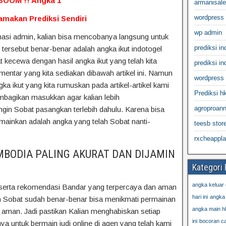
BOOM !! Angka 1
armanisale
wordpress 
amakan Prediksi Sendiri
wp admin
masi admin, kalian bisa mencobanya langsung untuk
prediksi in
 tersebut benar-benar adalah angka ikut indotogel
t kecewa dengan hasil angka ikut yang telah kita
prediksi in
omentar yang kita sediakan dibawah artikel ini. Namun
wordpress
ka ikut yang kita rumuskan pada artikel-artikel kami
Prediksi hk
embagikan masukkan agar kalian lebih
agroproan
gin Sobat pasangkan terlebih dahulu. Karena bisa
 mainkan adalah angka yang telah Sobat nanti-
teesb stor
rxcheappl
MBODIA PALING AKURAT DAN DIJAMIN
Kategori 
angka keluar 
serta rekomendasi Bandar yang terpercaya dan aman
hari ini
angka
an Sobat sudah benar-benar bisa menikmati permainan
angka main h
an. Jadi pastikan Kalian menghabiskan setiap
ini
bocoran ca
ya untuk bermain judi online di agen yang telah kami