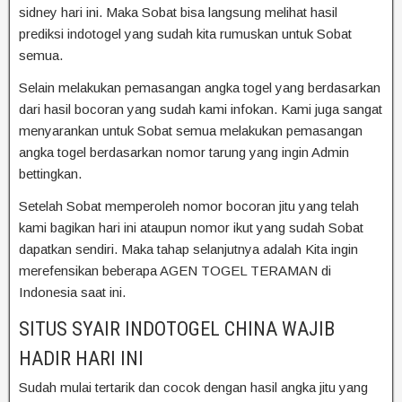
sidney hari ini. Maka Sobat bisa langsung melihat hasil
prediksi indotogel yang sudah kita rumuskan untuk Sobat
semua.
Selain melakukan pemasangan angka togel yang berdasarkan
dari hasil bocoran yang sudah kami infokan. Kami juga sangat
menyarankan untuk Sobat semua melakukan pemasangan
angka togel berdasarkan nomor tarung yang ingin Admin
bettingkan.
Setelah Sobat memperoleh nomor bocoran jitu yang telah
kami bagikan hari ini ataupun nomor ikut yang sudah Sobat
dapatkan sendiri. Maka tahap selanjutnya adalah Kita ingin
merefensikan beberapa AGEN TOGEL TERAMAN di
Indonesia saat ini.
SITUS SYAIR INDOTOGEL CHINA WAJIB
HADIR HARI INI
Sudah mulai tertarik dan cocok dengan hasil angka jitu yang