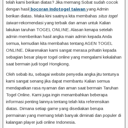
telah kami berikan diatas? Jika memang Sobat sudah cocok
dengan hasil
bocoran Indotogel taiwan
yang Admin
berikan diatas. Maka kini saatnya kita membahas
situs togel
taiwan
rekomendasi yang terbaik dan aman untuk Kalian
lakukan taruhan TOGEL ONLINE. Alasan kenapa setelah
admin memberikan hasil angka main admin kepada Anda
semua, kemudian kita membahas tentang AGEN TOGEL
ONLINE. Dikarenakan kami sangat merasa prihatin kepada
sebagian besar player togel online yang mengalami kekalahan
saat bermain judi togel Hongkong.
Oleh sebab itu, sebagai website penyedia angka jitu tentunya
kami sangat senang jika dapat membantu Kalian semua
mendapatkan rasa nyaman dan aman saat bermain Taruhan
Togel Online. Kami juga ingin menambahkan beberapa
informasi penting lainnya tentang telah kita referensikan
diatas. Dimana setiap game yang disediakan berupa
permainan yang memang telah banyak diminati dan populer di
kalangan player judi online Indonesia.