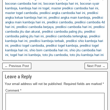
bocoran cambodia hari ini
,
bocoran kamboja hari ini
,
bocoran syair
kamboja
,
kamboja hari ini togel
,
master prediksi cambodia hari ini
,
master togel cambodia
,
prediksi angka cambodia hari ini
,
prediksi
angka keluar kamboja hari ini
,
prediksi angka main kamboja
,
prediksi
angka main kamboja hari ini
,
prediksi cambodia
,
prediksi cambodia 4d
hari ini
,
prediksi cambodia berjaya
,
prediksi cambodia hari ini
,
prediksi
cambodia jitu dan akurat
,
prediksi cambodia paling jitu
,
prediksi
cambodia paling jitu hari ini
,
prediksi cambodia terlengkap
,
prediksi
kamboja hari ini
,
prediksi kamboja terbaik
,
prediksi shio kamboja hari
ini
,
prediksi togel cambodia
,
prediksi togel kamboja
,
prediksi togel
kamboja hari ini
,
shio bom cambodia hari ini
,
shio jitu cambodia hari
ini
,
togel hari ini kamboja
,
toto jitu cambodia
,
toto jitu kamboja hari ini
← Previous Post
Next Post →
Leave a Reply
Your email address will not be published.
Required fields are marked
*
Comment
*