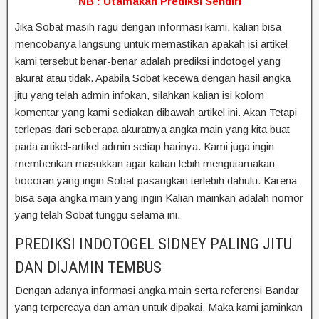
NB : Utamakan Prediksi Sendiri
Jika Sobat masih ragu dengan informasi kami, kalian bisa
mencobanya langsung untuk memastikan apakah isi artikel
kami tersebut benar-benar adalah prediksi indotogel yang
akurat atau tidak. Apabila Sobat kecewa dengan hasil angka
jitu yang telah admin infokan, silahkan kalian isi kolom
komentar yang kami sediakan dibawah artikel ini. Akan Tetapi
terlepas dari seberapa akuratnya angka main yang kita buat
pada artikel-artikel admin setiap harinya. Kami juga ingin
memberikan masukkan agar kalian lebih mengutamakan
bocoran yang ingin Sobat pasangkan terlebih dahulu. Karena
bisa saja angka main yang ingin Kalian mainkan adalah nomor
yang telah Sobat tunggu selama ini.
PREDIKSI INDOTOGEL SIDNEY PALING JITU
DAN DIJAMIN TEMBUS
Dengan adanya informasi angka main serta referensi Bandar
yang terpercaya dan aman untuk dipakai. Maka kami jaminkan