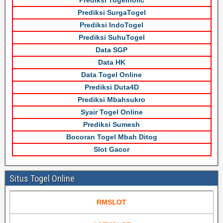
Prediksi SurgaTogel
Prediksi IndoTogel
Prediksi SuhuTogel
Data SGP
Data HK
Data Togel Online
Prediksi Duta4D
Prediksi Mbahsukro
Syair Togel Online
Prediksi Sumesh
Bocoran Togel Mbah Ditog
Slot Gacor
Situs Togel Online
RMSLOT