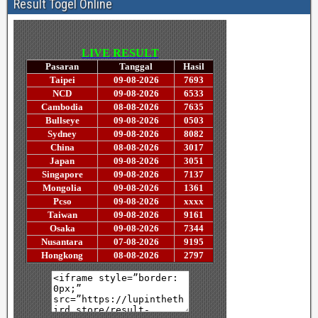
Result Togel Online