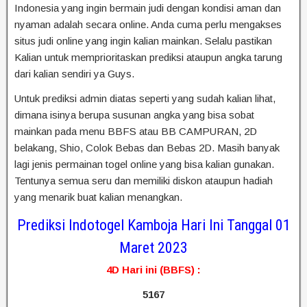
Indonesia yang ingin bermain judi dengan kondisi aman dan
nyaman adalah secara online. Anda cuma perlu mengakses
situs judi online yang ingin kalian mainkan. Selalu pastikan
Kalian untuk memprioritaskan prediksi ataupun angka tarung
dari kalian sendiri ya Guys.
Untuk prediksi admin diatas seperti yang sudah kalian lihat,
dimana isinya berupa susunan angka yang bisa sobat
mainkan pada menu BBFS atau BB CAMPURAN, 2D
belakang, Shio, Colok Bebas dan Bebas 2D. Masih banyak
lagi jenis permainan togel online yang bisa kalian gunakan.
Tentunya semua seru dan memiliki diskon ataupun hadiah
yang menarik buat kalian menangkan.
Prediksi Indotogel Kamboja Hari Ini Tanggal 01
Maret 2023
4D Hari ini (BBFS) :
5167