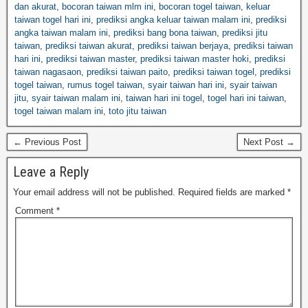
dan akurat
,
bocoran taiwan mlm ini
,
bocoran togel taiwan
,
keluar
taiwan togel hari ini
,
prediksi angka keluar taiwan malam ini
,
prediksi
angka taiwan malam ini
,
prediksi bang bona taiwan
,
prediksi jitu
taiwan
,
prediksi taiwan akurat
,
prediksi taiwan berjaya
,
prediksi taiwan
hari ini
,
prediksi taiwan master
,
prediksi taiwan master hoki
,
prediksi
taiwan nagasaon
,
prediksi taiwan paito
,
prediksi taiwan togel
,
prediksi
togel taiwan
,
rumus togel taiwan
,
syair taiwan hari ini
,
syair taiwan
jitu
,
syair taiwan malam ini
,
taiwan hari ini togel
,
togel hari ini taiwan
,
togel taiwan malam ini
,
toto jitu taiwan
← Previous Post
Next Post →
Leave a Reply
Your email address will not be published.
Required fields are marked
*
Comment
*