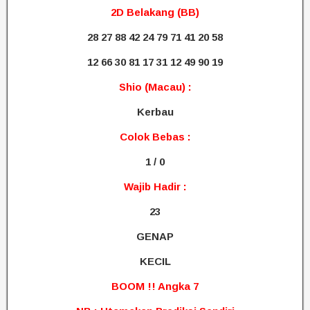
2D Belakang (BB)
28 27 88 42 24 79 71 41 20 58
12 66 30 81 17 31 12 49 90 19
Shio (Macau) :
Kerbau
Colok Bebas :
1 / 0
Wajib Hadir :
23
GENAP
KECIL
BOOM !! Angka 7