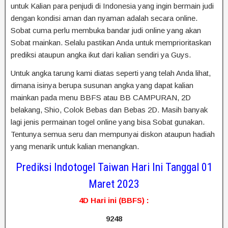
untuk Kalian para penjudi di Indonesia yang ingin bermain judi
dengan kondisi aman dan nyaman adalah secara online.
Sobat cuma perlu membuka bandar judi online yang akan
Sobat mainkan. Selalu pastikan Anda untuk memprioritaskan
prediksi ataupun angka ikut dari kalian sendiri ya Guys.
Untuk angka tarung kami diatas seperti yang telah Anda lihat,
dimana isinya berupa susunan angka yang dapat kalian
mainkan pada menu BBFS atau BB CAMPURAN, 2D
belakang, Shio, Colok Bebas dan Bebas 2D. Masih banyak
lagi jenis permainan togel online yang bisa Sobat gunakan.
Tentunya semua seru dan mempunyai diskon ataupun hadiah
yang menarik untuk kalian menangkan.
Prediksi Indotogel Taiwan Hari Ini Tanggal 01
Maret 2023
4D Hari ini (BBFS) :
9248