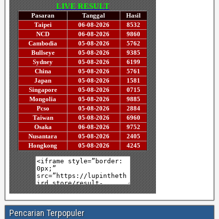
Pencarian Terpopuler