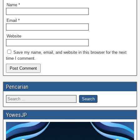
Name
*
Email
*
Website
Save my name, email, and website in this browser for the next
time I comment.
Pencarian
YowesJP