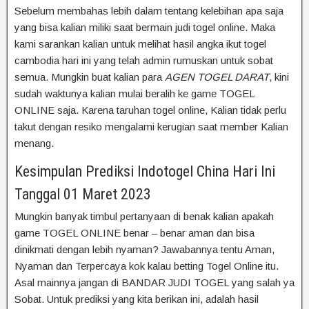
Sebelum membahas lebih dalam tentang kelebihan apa saja
yang bisa kalian miliki saat bermain judi togel online. Maka
kami sarankan kalian untuk melihat hasil angka ikut togel
cambodia hari ini yang telah admin rumuskan untuk sobat
semua. Mungkin buat kalian para
AGEN TOGEL DARAT
, kini
sudah waktunya kalian mulai beralih ke game TOGEL
ONLINE saja. Karena taruhan togel online, Kalian tidak perlu
takut dengan resiko mengalami kerugian saat member Kalian
menang.
Kesimpulan Prediksi Indotogel China Hari Ini
Tanggal 01 Maret 2023
Mungkin banyak timbul pertanyaan di benak kalian apakah
game TOGEL ONLINE benar – benar aman dan bisa
dinikmati dengan lebih nyaman? Jawabannya tentu Aman,
Nyaman dan Terpercaya kok kalau betting Togel Online itu.
Asal mainnya jangan di BANDAR JUDI TOGEL yang salah ya
Sobat. Untuk prediksi yang kita berikan ini, adalah hasil