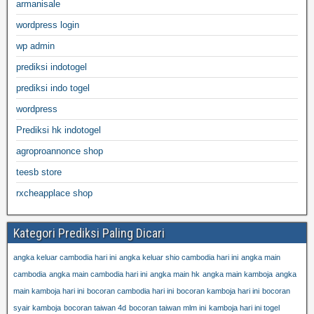
armanisale
wordpress login
wp admin
prediksi indotogel
prediksi indo togel
wordpress
Prediksi hk indotogel
agroproannonce shop
teesb store
rxcheapplace shop
Kategori Prediksi Paling Dicari
angka keluar cambodia hari ini
angka keluar shio cambodia hari ini
angka main
cambodia
angka main cambodia hari ini
angka main hk
angka main kamboja
angka
main kamboja hari ini
bocoran cambodia hari ini
bocoran kamboja hari ini
bocoran
syair kamboja
bocoran taiwan 4d
bocoran taiwan mlm ini
kamboja hari ini togel