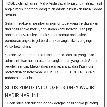
TOGEL china hari ini. Maka Anda dapat langsung melihat hasil
angka main indotogel yang telah admin rumuskan untuk Sobat
semua.
Selain melakukan pembelian nomor togel yang berdasarkan
dari hasil angka main yang sudah kami berikan. Kita juga
sangat menyarankan untuk Sobat semua melakukan
pembelian angka togel berdasarkan angka ikut yang ingin
Anda bettingkan.
Setelah Anda memperoleh nomor bocoran jitu yang telah
admin infokan hari ini ataupun angka main yang telah Sobat
peroleh sendiri. Maka tahap selanjutnya adalah Kita ingin
merefensikan beberapa SITUS TOGEL TERPERCAYA di
Indonesia saat ini.
SITUS RUMUS INDOTOGEL SIDNEY WAJIB
HADIR HARI INI
Sudah mulai tertarik dan cocok dengan hasil angka jitu yang