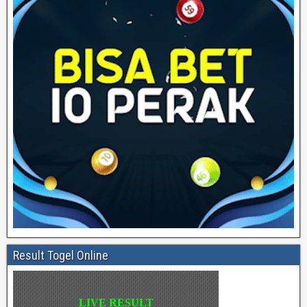
Result Togel Online