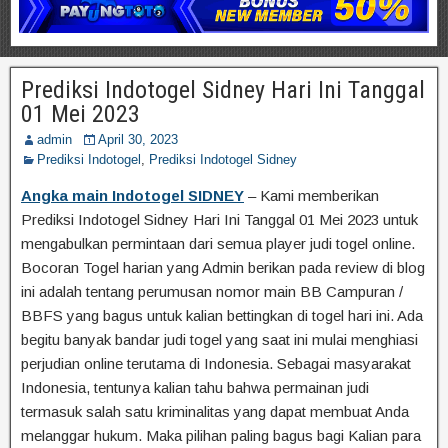
Prediksi Indotogel Sidney Hari Ini Tanggal
01 Mei 2023
admin
April 30, 2023
Prediksi Indotogel
,
Prediksi Indotogel Sidney
Angka main Indotogel SIDNEY
– Kami memberikan
Prediksi Indotogel Sidney Hari Ini Tanggal 01 Mei 2023 untuk
mengabulkan permintaan dari semua player judi togel online.
Bocoran Togel harian yang Admin berikan pada review di blog
ini adalah tentang perumusan nomor main BB Campuran /
BBFS yang bagus untuk kalian bettingkan di togel hari ini. Ada
begitu banyak bandar judi togel yang saat ini mulai menghiasi
perjudian online terutama di Indonesia. Sebagai masyarakat
Indonesia, tentunya kalian tahu bahwa permainan judi
termasuk salah satu kriminalitas yang dapat membuat Anda
melanggar hukum. Maka pilihan paling bagus bagi Kalian para