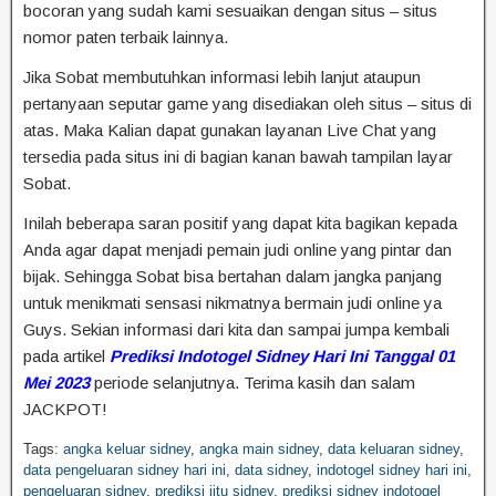
bocoran yang sudah kami sesuaikan dengan situs – situs
nomor paten terbaik lainnya.
Jika Sobat membutuhkan informasi lebih lanjut ataupun
pertanyaan seputar game yang disediakan oleh situs – situs di
atas. Maka Kalian dapat gunakan layanan Live Chat yang
tersedia pada situs ini di bagian kanan bawah tampilan layar
Sobat.
Inilah beberapa saran positif yang dapat kita bagikan kepada
Anda agar dapat menjadi pemain judi online yang pintar dan
bijak. Sehingga Sobat bisa bertahan dalam jangka panjang
untuk menikmati sensasi nikmatnya bermain judi online ya
Guys. Sekian informasi dari kita dan sampai jumpa kembali
pada artikel
Prediksi Indotogel Sidney Hari Ini Tanggal 01
Mei 2023
periode selanjutnya. Terima kasih dan salam
JACKPOT!
Tags:
angka keluar sidney
,
angka main sidney
,
data keluaran sidney
,
data pengeluaran sidney hari ini
,
data sidney
,
indotogel sidney hari ini
,
pengeluaran sidney
,
prediksi jitu sidney
,
prediksi sidney indotogel