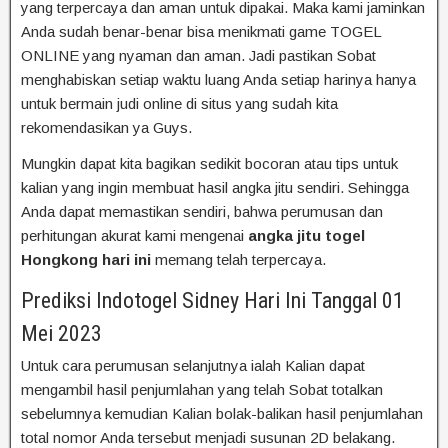
yang terpercaya dan aman untuk dipakai. Maka kami jaminkan
Anda sudah benar-benar bisa menikmati game TOGEL
ONLINE yang nyaman dan aman. Jadi pastikan Sobat
menghabiskan setiap waktu luang Anda setiap harinya hanya
untuk bermain judi online di situs yang sudah kita
rekomendasikan ya Guys.
Mungkin dapat kita bagikan sedikit bocoran atau tips untuk
kalian yang ingin membuat hasil angka jitu sendiri. Sehingga
Anda dapat memastikan sendiri, bahwa perumusan dan
perhitungan akurat kami mengenai
angka jitu togel
Hongkong hari ini
memang telah terpercaya.
Prediksi Indotogel Sidney Hari Ini Tanggal 01
Mei 2023
Untuk cara perumusan selanjutnya ialah Kalian dapat
mengambil hasil penjumlahan yang telah Sobat totalkan
sebelumnya kemudian Kalian bolak-balikan hasil penjumlahan
total nomor Anda tersebut menjadi susunan 2D belakang.