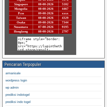
Pencarian Terpopuler
armanisale
wordpress login
wp admin
prediksi indotogel
prediksi indo togel