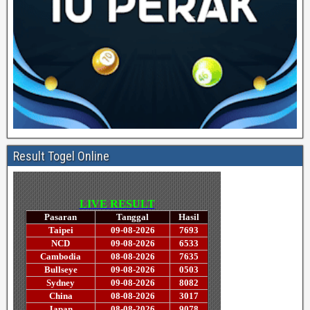
Result Togel Online