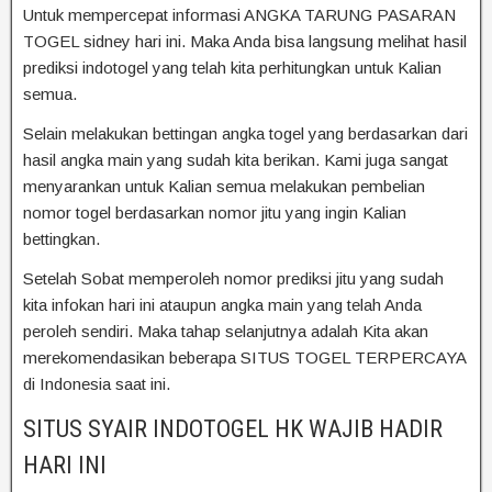
Untuk mempercepat informasi ANGKA TARUNG PASARAN
TOGEL sidney hari ini. Maka Anda bisa langsung melihat hasil
prediksi indotogel yang telah kita perhitungkan untuk Kalian
semua.
Selain melakukan bettingan angka togel yang berdasarkan dari
hasil angka main yang sudah kita berikan. Kami juga sangat
menyarankan untuk Kalian semua melakukan pembelian
nomor togel berdasarkan nomor jitu yang ingin Kalian
bettingkan.
Setelah Sobat memperoleh nomor prediksi jitu yang sudah
kita infokan hari ini ataupun angka main yang telah Anda
peroleh sendiri. Maka tahap selanjutnya adalah Kita akan
merekomendasikan beberapa SITUS TOGEL TERPERCAYA
di Indonesia saat ini.
SITUS SYAIR INDOTOGEL HK WAJIB HADIR
HARI INI