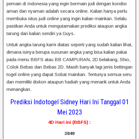
pemain di Indonesia yang ingin bermain judi dengan kondisi
aman dan nyaman adalah secara online. Kalian hanya perlu
membuka situs judi online yang ingin kalian mainkan. Selalu
pastikan Anda untuk mengutamakan prediksi ataupun angka
tarung dari kalian sendiri ya Guys.
Untuk angka tarung kami diatas seperti yang sudah kalian lihat,
dimana isinya berupa susunan angka yang bisa kalian pakai
pada menu BBFS atau BB CAMPURAN, 2D belakang, Shio,
Colok Bebas dan Bebas 2D. Masih banyak lagi jenis bettingan
togel online yang dapat Sobat mainkan. Tentunya semua seru
dan memiliki diskon ataupun hadiah yang menarik untuk Anda
menangkan.
Prediksi Indotogel Sidney Hari Ini Tanggal 01
Mei 2023
4D Hari ini (BBFS) :
3849