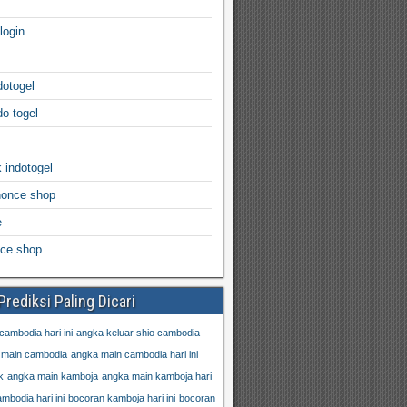
login
dotogel
do togel
 indotogel
nonce shop
e
ace shop
Prediksi Paling Dicari
cambodia hari ini
angka keluar shio cambodia
 main cambodia
angka main cambodia hari ini
k
angka main kamboja
angka main kamboja hari
mbodia hari ini
bocoran kamboja hari ini
bocoran