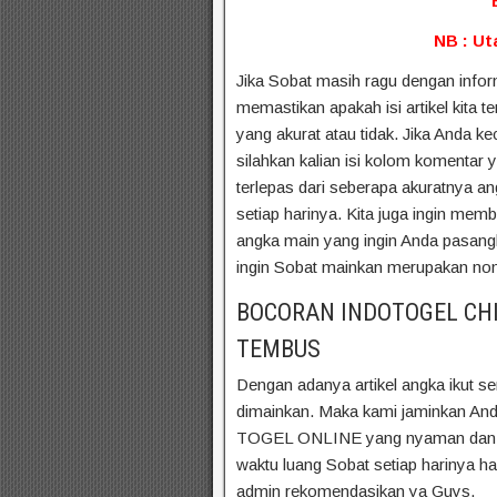
NB : Ut
Jika Sobat masih ragu dengan info
memastikan apakah isi artikel kita 
yang akurat atau tidak. Jika Anda k
silahkan kalian isi kolom komentar y
terlepas dari seberapa akuratnya angk
setiap harinya. Kita juga ingin me
angka main yang ingin Anda pasangk
ingin Sobat mainkan merupakan nomo
BOCORAN INDOTOGEL CHI
TEMBUS
Dengan adanya artikel angka ikut s
dimainkan. Maka kami jaminkan And
TOGEL ONLINE yang nyaman dan am
waktu luang Sobat setiap harinya ha
admin rekomendasikan ya Guys.