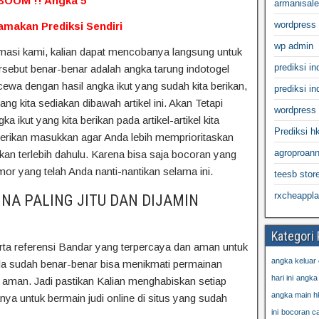
BOOM !! Angka 5
armanisale
wordpress 
amakan Prediksi Sendiri
wp admin
rmasi kami, kalian dapat mencobanya langsung untuk
prediksi in
tersebut benar-benar adalah angka tarung indotogel
ecewa dengan hasil angka ikut yang sudah kita berikan,
prediksi in
ang kita sediakan dibawah artikel ini. Akan Tetapi
wordpress
a ikut yang kita berikan pada artikel-artikel kita
Prediksi hk
mberikan masukkan agar Anda lebih memprioritaskan
agroproan
an terlebih dahulu. Karena bisa saja bocoran yang
r yang telah Anda nanti-nantikan selama ini.
teesb stor
rxcheappl
NA PALING JITU DAN DIJAMIN
Kategori 
erta referensi Bandar yang terpercaya dan aman untuk
angka keluar 
a sudah benar-benar bisa menikmati permainan
hari ini
angka
an. Jadi pastikan Kalian menghabiskan setiap
angka main h
nya untuk bermain judi online di situs yang sudah
ini
bocoran ca