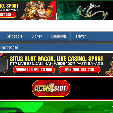
rlengkap
ney, China, Taiwan, Cambodia Paling Akurat dan jitu sesuai bocoran angka main
Singapore
Sidney
Cambodia
Taiwan
 Indotogel