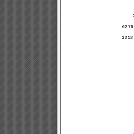
62 76
32 53