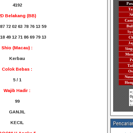
4192
2D Belakang (BB)
 87 72 02 63 78 76 13 59
 18 49 12 71 86 69 79 13
Shio (Macau) :
Kerbau
Colok Bebas :
5 / 1
Wajib Hadir :
99
GANJIL
KECIL
Pencaria