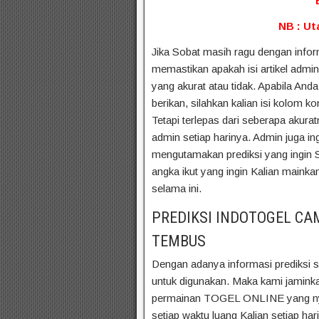
NB : Ut
Jika Sobat masih ragu dengan info
memastikan apakah isi artikel admi
yang akurat atau tidak. Apabila And
berikan, silahkan kalian isi kolom k
Tetapi terlepas dari seberapa akura
admin setiap harinya. Admin juga i
mengutamakan prediksi yang ingin S
angka ikut yang ingin Kalian main
selama ini.
PREDIKSI INDOTOGEL CA
TEMBUS
Dengan adanya informasi prediksi 
untuk digunakan. Maka kami jamink
permainan TOGEL ONLINE yang nya
setiap waktu luang Kalian setiap har