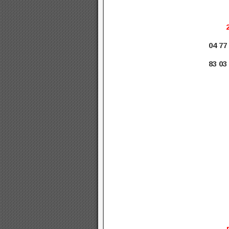
04 77
83 03