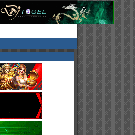
 dan syair togel online