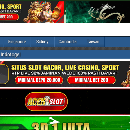
rlengkap
ney, China, Taiwan, Cambodia Paling Akurat dan jitu sesuai bocoran angka main
Singapore
Sidney
Cambodia
Taiwan
 Indotogel