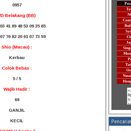
0957
2D Belakang (BB)
 03 41 89 48 53 09 35 65
 07 76 82 20 61 07 73 59
Shio (Macau) :
Kerbau
Colok Bebas :
5 / 5
Wajib Hadir :
69
GANJIL
KECIL
Pencaria