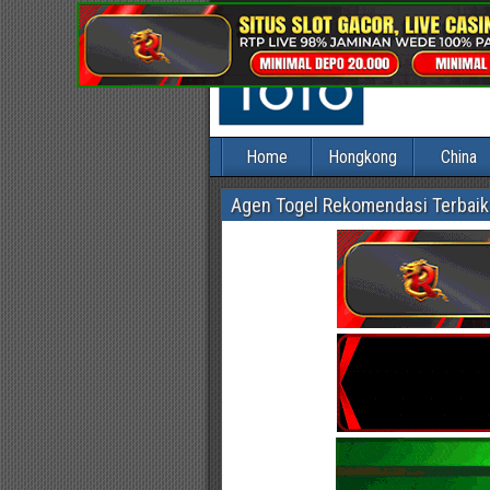
Indotogel HK Prediksi Togel Te
Prediksi Indotogel HK, Singapore Pools, Sid
Home
Hongkong
China
Agen Togel Rekomendasi Terbaik