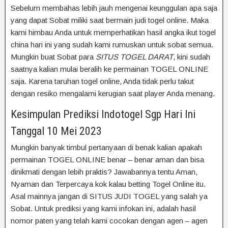
Sebelum membahas lebih jauh mengenai keunggulan apa saja
yang dapat Sobat miliki saat bermain judi togel online. Maka
kami himbau Anda untuk memperhatikan hasil angka ikut togel
china hari ini yang sudah kami rumuskan untuk sobat semua.
Mungkin buat Sobat para
SITUS TOGEL DARAT
, kini sudah
saatnya kalian mulai beralih ke permainan TOGEL ONLINE
saja. Karena taruhan togel online, Anda tidak perlu takut
dengan resiko mengalami kerugian saat player Anda menang.
Kesimpulan Prediksi Indotogel Sgp Hari Ini
Tanggal 10 Mei 2023
Mungkin banyak timbul pertanyaan di benak kalian apakah
permainan TOGEL ONLINE benar – benar aman dan bisa
dinikmati dengan lebih praktis? Jawabannya tentu Aman,
Nyaman dan Terpercaya kok kalau betting Togel Online itu.
Asal mainnya jangan di SITUS JUDI TOGEL yang salah ya
Sobat. Untuk prediksi yang kami infokan ini, adalah hasil
nomor paten yang telah kami cocokan dengan agen – agen