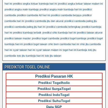
hari ini
prediksi angka keluar kamboja hari ini
prediksi angka keluar taiwan malam ini
prediksi angka main kamboja
prediksi angka main kamboja hari ini
prediksi
cambodia
prediksi cambodia 4d hari ini
prediksi cambodia berjaya
prediksi
cambodia hari ini
prediksi cambodia jitu dan akurat
prediksi cambodia paling jitu
prediksi cambodia paling jitu hari ini
prediksi cambodia terlengkap
prediksi kamboja
hari ini
prediksi kamboja terbaik
prediksi shio kamboja hari ini
prediksi taiwan akurat
prediksi taiwan master
prediksi togel cambodia
prediksi togel kamboja
prediksi togel
kamboja hari ini
prediksi togel taiwan
shio bom cambodia hari ini
shio jitu cambodia
hari ini
syair taiwan hari ini
syair taiwan malam ini
togel hari ini kamboja
toto jitu
cambodia
toto jitu kamboja hari ini
toto jitu taiwan
PREDIKTOR TOGEL ONLINE
Prediksi Pasaran HK
Prediksi Togelholic
Prediksi SurgaTogel
Prediksi IndoTogel
Prediksi SuhuTogel
Data SGP