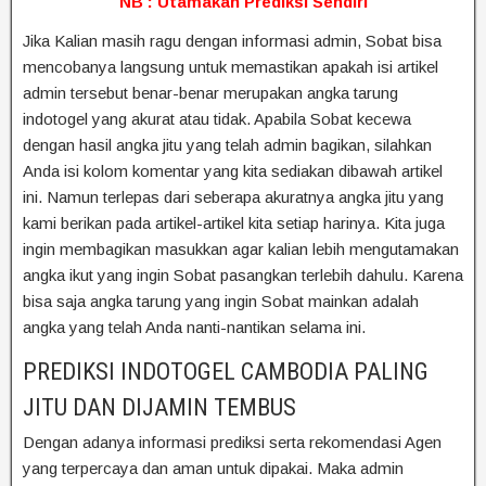
NB : Utamakan Prediksi Sendiri
Jika Kalian masih ragu dengan informasi admin, Sobat bisa
mencobanya langsung untuk memastikan apakah isi artikel
admin tersebut benar-benar merupakan angka tarung
indotogel yang akurat atau tidak. Apabila Sobat kecewa
dengan hasil angka jitu yang telah admin bagikan, silahkan
Anda isi kolom komentar yang kita sediakan dibawah artikel
ini. Namun terlepas dari seberapa akuratnya angka jitu yang
kami berikan pada artikel-artikel kita setiap harinya. Kita juga
ingin membagikan masukkan agar kalian lebih mengutamakan
angka ikut yang ingin Sobat pasangkan terlebih dahulu. Karena
bisa saja angka tarung yang ingin Sobat mainkan adalah
angka yang telah Anda nanti-nantikan selama ini.
PREDIKSI INDOTOGEL CAMBODIA PALING
JITU DAN DIJAMIN TEMBUS
Dengan adanya informasi prediksi serta rekomendasi Agen
yang terpercaya dan aman untuk dipakai. Maka admin