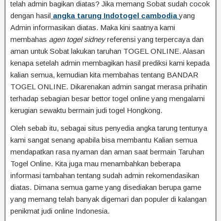
telah admin bagikan diatas? Jika memang Sobat sudah cocok
dengan hasil
angka tarung Indotogel cambodia
yang
Admin informasikan diatas. Maka kini saatnya kami
membahas
agen togel sidney
referensi yang terpercaya dan
aman untuk Sobat lakukan taruhan TOGEL ONLINE. Alasan
kenapa setelah admin membagikan hasil prediksi kami kepada
kalian semua, kemudian kita membahas tentang BANDAR
TOGEL ONLINE. Dikarenakan admin sangat merasa prihatin
terhadap sebagian besar bettor togel online yang mengalami
kerugian sewaktu bermain judi togel Hongkong.
Oleh sebab itu, sebagai situs penyedia angka tarung tentunya
kami sangat senang apabila bisa membantu Kalian semua
mendapatkan rasa nyaman dan aman saat bermain Taruhan
Togel Online. Kita juga mau menambahkan beberapa
informasi tambahan tentang sudah admin rekomendasikan
diatas. Dimana semua game yang disediakan berupa game
yang memang telah banyak digemari dan populer di kalangan
penikmat judi online Indonesia.