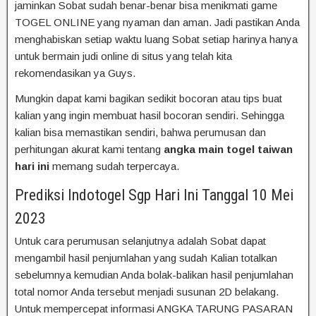
jaminkan Sobat sudah benar-benar bisa menikmati game
TOGEL ONLINE yang nyaman dan aman. Jadi pastikan Anda
menghabiskan setiap waktu luang Sobat setiap harinya hanya
untuk bermain judi online di situs yang telah kita
rekomendasikan ya Guys.
Mungkin dapat kami bagikan sedikit bocoran atau tips buat
kalian yang ingin membuat hasil bocoran sendiri. Sehingga
kalian bisa memastikan sendiri, bahwa perumusan dan
perhitungan akurat kami tentang
angka main togel taiwan
hari ini
memang sudah terpercaya.
Prediksi Indotogel Sgp Hari Ini Tanggal 10 Mei
2023
Untuk cara perumusan selanjutnya adalah Sobat dapat
mengambil hasil penjumlahan yang sudah Kalian totalkan
sebelumnya kemudian Anda bolak-balikan hasil penjumlahan
total nomor Anda tersebut menjadi susunan 2D belakang.
Untuk mempercepat informasi ANGKA TARUNG PASARAN