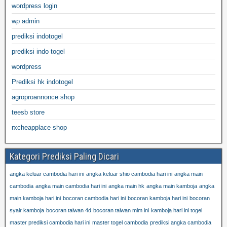
wordpress login
wp admin
prediksi indotogel
prediksi indo togel
wordpress
Prediksi hk indotogel
agroproannonce shop
teesb store
rxcheapplace shop
Kategori Prediksi Paling Dicari
angka keluar cambodia hari ini
angka keluar shio cambodia hari ini
angka main
cambodia
angka main cambodia hari ini
angka main hk
angka main kamboja
angka
main kamboja hari ini
bocoran cambodia hari ini
bocoran kamboja hari ini
bocoran
syair kamboja
bocoran taiwan 4d
bocoran taiwan mlm ini
kamboja hari ini togel
master prediksi cambodia hari ini
master togel cambodia
prediksi angka cambodia