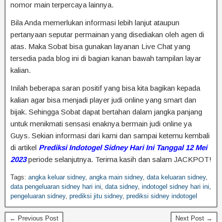
nomor main terpercaya lainnya.
Bila Anda memerlukan informasi lebih lanjut ataupun
pertanyaan seputar permainan yang disediakan oleh agen di
atas. Maka Sobat bisa gunakan layanan Live Chat yang
tersedia pada blog ini di bagian kanan bawah tampilan layar
kalian.
Inilah beberapa saran positif yang bisa kita bagikan kepada
kalian agar bisa menjadi player judi online yang smart dan
bijak. Sehingga Sobat dapat bertahan dalam jangka panjang
untuk menikmati sensasi enaknya bermain judi online ya
Guys. Sekian informasi dari kami dan sampai ketemu kembali
di artikel
Prediksi Indotogel Sidney Hari Ini Tanggal 12 Mei
2023
periode selanjutnya. Terima kasih dan salam JACKPOT!
Tags:
angka keluar sidney
,
angka main sidney
,
data keluaran sidney
,
data pengeluaran sidney hari ini
,
data sidney
,
indotogel sidney hari ini
,
pengeluaran sidney
,
prediksi jitu sidney
,
prediksi sidney indotogel
← Previous Post
Next Post →