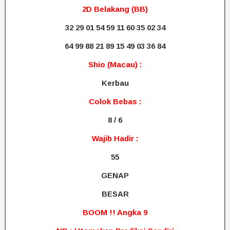
2D Belakang (BB)
32 29 01 54 59 11 60 35 02 34
64 99 88 21 89 15 49 03 36 84
Shio (Macau) :
Kerbau
Colok Bebas :
8 / 6
Wajib Hadir :
55
GENAP
BESAR
BOOM !! Angka 9