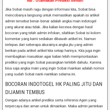
NB : Utamakan Prediksi Sendiri
Jika Sobat masih ragu dengan informasi kita, Sobat bisa
mencobanya langsung untuk memastikan apakah isi artikel
admin tersebut benar-benar adalah angka main indotogel
yang akurat atau tidak. Jika kalian kecewa dengan hasil
bocoran yang telah admin infokan, silahkan Sobat isi kolom
komentar yang kami sediakan dibawah artikel ini. Namun
terlepas dari seberapa akuratnya angka jitu yang admin
berikan pada artikel-artikel kita setiap harinya. Kita juga ingin
membagikan masukkan agar kalian lebih memprioritaskan
prediksi yang ingin Sobat pasangkan terlebih dahulu. Karena
bisa saja angka main yang ingin Sobat mainkan adalah nomor
yang sudah Sobat nanti-nantikan selama ini.
BOCORAN INDOTOGEL HK PALING JITU DAN
DIJAMIN TEMBUS
Dengan adanya artikel prediksi serta referensi Agen yang
terpercaya dan aman untuk dimainkan. Maka admin jaminkan