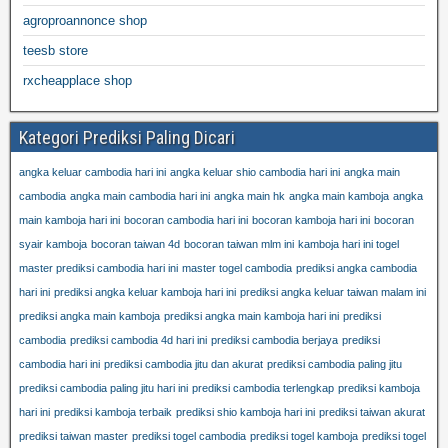
agroproannonce shop
teesb store
rxcheapplace shop
Kategori Prediksi Paling Dicari
angka keluar cambodia hari ini
angka keluar shio cambodia hari ini
angka main
cambodia
angka main cambodia hari ini
angka main hk
angka main kamboja
angka
main kamboja hari ini
bocoran cambodia hari ini
bocoran kamboja hari ini
bocoran
syair kamboja
bocoran taiwan 4d
bocoran taiwan mlm ini
kamboja hari ini togel
master prediksi cambodia hari ini
master togel cambodia
prediksi angka cambodia
hari ini
prediksi angka keluar kamboja hari ini
prediksi angka keluar taiwan malam ini
prediksi angka main kamboja
prediksi angka main kamboja hari ini
prediksi
cambodia
prediksi cambodia 4d hari ini
prediksi cambodia berjaya
prediksi
cambodia hari ini
prediksi cambodia jitu dan akurat
prediksi cambodia paling jitu
prediksi cambodia paling jitu hari ini
prediksi cambodia terlengkap
prediksi kamboja
hari ini
prediksi kamboja terbaik
prediksi shio kamboja hari ini
prediksi taiwan akurat
prediksi taiwan master
prediksi togel cambodia
prediksi togel kamboja
prediksi togel