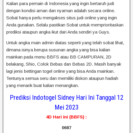
Kalian para pemain di Indonesia yang ingin bertaruh judi
dengan kondisi aman dan nyaman adalah secara online.
Sobat hanya perlu mengakses situs judi online yang ingin
Anda gunakan. Selalu pastikan Sobat untuk memprioritaskan
prediksi ataupun angka ikut dari Anda sendiri ya Guys.
Untuk angka main admin diatas seperti yang telah sobat lihat,
dimana isinya berupa susunan angka yang bisa kalian
mainkan pada menu BBFS atau BB CAMPURAN, 2D
belakang, Shio, Colok Bebas dan Bebas 2D. Masih banyak
lagi jenis bettingan togel online yang bisa Anda mainkan.
Tentunya semua seru dan memiliki diskon ataupun hadiah
yang menarik buat kalian menangkan.
Prediksi Indotogel Sidney Hari Ini Tanggal 12
Mei 2023
4D Hari ini (BBFS) :
0687