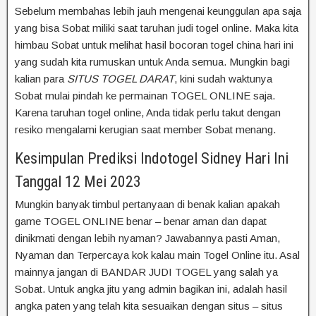
Sebelum membahas lebih jauh mengenai keunggulan apa saja
yang bisa Sobat miliki saat taruhan judi togel online. Maka kita
himbau Sobat untuk melihat hasil bocoran togel china hari ini
yang sudah kita rumuskan untuk Anda semua. Mungkin bagi
kalian para
SITUS TOGEL DARAT
, kini sudah waktunya
Sobat mulai pindah ke permainan TOGEL ONLINE saja.
Karena taruhan togel online, Anda tidak perlu takut dengan
resiko mengalami kerugian saat member Sobat menang.
Kesimpulan Prediksi Indotogel Sidney Hari Ini
Tanggal 12 Mei 2023
Mungkin banyak timbul pertanyaan di benak kalian apakah
game TOGEL ONLINE benar – benar aman dan dapat
dinikmati dengan lebih nyaman? Jawabannya pasti Aman,
Nyaman dan Terpercaya kok kalau main Togel Online itu. Asal
mainnya jangan di BANDAR JUDI TOGEL yang salah ya
Sobat. Untuk angka jitu yang admin bagikan ini, adalah hasil
angka paten yang telah kita sesuaikan dengan situs – situs