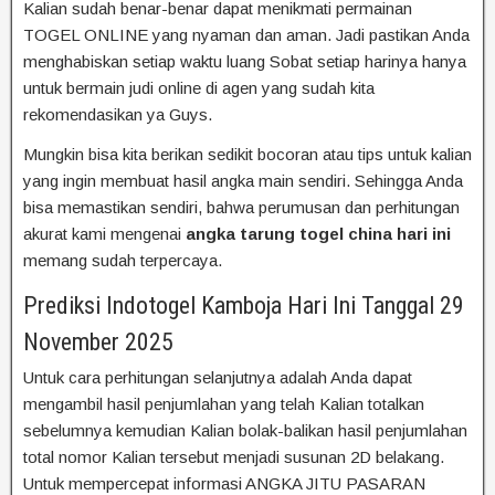
Kalian sudah benar-benar dapat menikmati permainan
TOGEL ONLINE yang nyaman dan aman. Jadi pastikan Anda
menghabiskan setiap waktu luang Sobat setiap harinya hanya
untuk bermain judi online di agen yang sudah kita
rekomendasikan ya Guys.
Mungkin bisa kita berikan sedikit bocoran atau tips untuk kalian
yang ingin membuat hasil angka main sendiri. Sehingga Anda
bisa memastikan sendiri, bahwa perumusan dan perhitungan
akurat kami mengenai
angka tarung togel china hari ini
memang sudah terpercaya.
Prediksi Indotogel Kamboja Hari Ini Tanggal 29
November 2025
Untuk cara perhitungan selanjutnya adalah Anda dapat
mengambil hasil penjumlahan yang telah Kalian totalkan
sebelumnya kemudian Kalian bolak-balikan hasil penjumlahan
total nomor Kalian tersebut menjadi susunan 2D belakang.
Untuk mempercepat informasi ANGKA JITU PASARAN