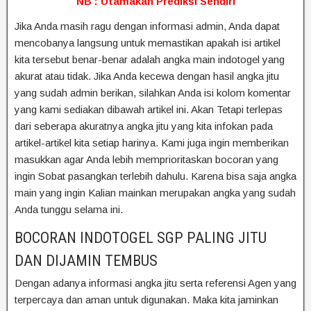
NB : Utamakan Prediksi Sendiri
Jika Anda masih ragu dengan informasi admin, Anda dapat
mencobanya langsung untuk memastikan apakah isi artikel
kita tersebut benar-benar adalah angka main indotogel yang
akurat atau tidak. Jika Anda kecewa dengan hasil angka jitu
yang sudah admin berikan, silahkan Anda isi kolom komentar
yang kami sediakan dibawah artikel ini. Akan Tetapi terlepas
dari seberapa akuratnya angka jitu yang kita infokan pada
artikel-artikel kita setiap harinya. Kami juga ingin memberikan
masukkan agar Anda lebih memprioritaskan bocoran yang
ingin Sobat pasangkan terlebih dahulu. Karena bisa saja angka
main yang ingin Kalian mainkan merupakan angka yang sudah
Anda tunggu selama ini.
BOCORAN INDOTOGEL SGP PALING JITU
DAN DIJAMIN TEMBUS
Dengan adanya informasi angka jitu serta referensi Agen yang
terpercaya dan aman untuk digunakan. Maka kita jaminkan