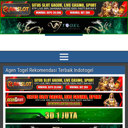
Indotogel HK Prediksi Togel Terlengkap
Prediksi Indotogel HK, Singapore Pools, Sidney, China, Taiwan, Cambodia
Paling Akurat dan jitu sesuai bocoran angka main dan syair togel online
Agen Togel Rekomendasi Terbaik Indotogel