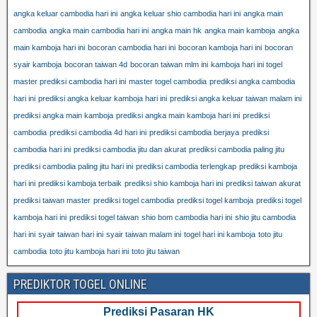
angka keluar cambodia hari ini
angka keluar shio cambodia hari ini
angka main
cambodia
angka main cambodia hari ini
angka main hk
angka main kamboja
angka
main kamboja hari ini
bocoran cambodia hari ini
bocoran kamboja hari ini
bocoran
syair kamboja
bocoran taiwan 4d
bocoran taiwan mlm ini
kamboja hari ini togel
master prediksi cambodia hari ini
master togel cambodia
prediksi angka cambodia
hari ini
prediksi angka keluar kamboja hari ini
prediksi angka keluar taiwan malam ini
prediksi angka main kamboja
prediksi angka main kamboja hari ini
prediksi
cambodia
prediksi cambodia 4d hari ini
prediksi cambodia berjaya
prediksi
cambodia hari ini
prediksi cambodia jitu dan akurat
prediksi cambodia paling jitu
prediksi cambodia paling jitu hari ini
prediksi cambodia terlengkap
prediksi kamboja
hari ini
prediksi kamboja terbaik
prediksi shio kamboja hari ini
prediksi taiwan akurat
prediksi taiwan master
prediksi togel cambodia
prediksi togel kamboja
prediksi togel
kamboja hari ini
prediksi togel taiwan
shio bom cambodia hari ini
shio jitu cambodia
hari ini
syair taiwan hari ini
syair taiwan malam ini
togel hari ini kamboja
toto jitu
cambodia
toto jitu kamboja hari ini
toto jitu taiwan
PREDIKTOR TOGEL ONLINE
Prediksi Pasaran HK