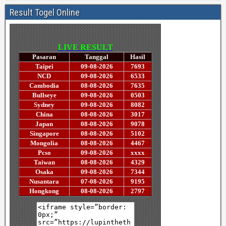
Result Togel Online