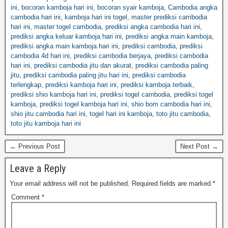
ini
,
bocoran kamboja hari ini
,
bocoran syair kamboja
,
Cambodia angka
cambodia hari ini
,
kamboja hari ini togel
,
master prediksi cambodia
hari ini
,
master togel cambodia
,
prediksi angka cambodia hari ini
,
prediksi angka keluar kamboja hari ini
,
prediksi angka main kamboja
,
prediksi angka main kamboja hari ini
,
prediksi cambodia
,
prediksi
cambodia 4d hari ini
,
prediksi cambodia berjaya
,
prediksi cambodia
hari ini
,
prediksi cambodia jitu dan akurat
,
prediksi cambodia paling
jitu
,
prediksi cambodia paling jitu hari ini
,
prediksi cambodia
terlengkap
,
prediksi kamboja hari ini
,
prediksi kamboja terbaik
,
prediksi shio kamboja hari ini
,
prediksi togel cambodia
,
prediksi togel
kamboja
,
prediksi togel kamboja hari ini
,
shio bom cambodia hari ini
,
shio jitu cambodia hari ini
,
togel hari ini kamboja
,
toto jitu cambodia
,
toto jitu kamboja hari ini
← Previous Post
Next Post →
Leave a Reply
Your email address will not be published.
Required fields are marked
*
Comment
*