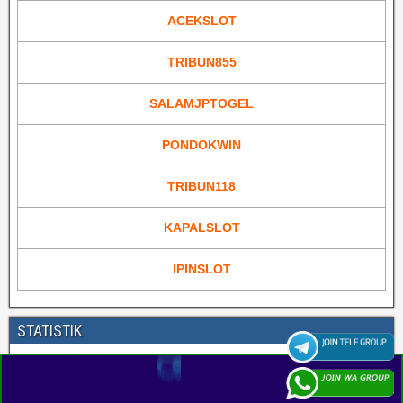
ACEKSLOT
TRIBUN855
SALAMJPTOGEL
PONDOKWIN
TRIBUN118
KAPALSLOT
IPINSLOT
STATISTIK
Indotogel HK Prediksi Togel Terlengkap © 2022
Frontier Theme