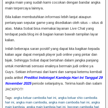
angka main yang sudah kami cocokan dengan bandar angka
main terpercaya lainnya.
Bila kalian membutuhkan informasi lebih lanjut ataupun
pertanyaan seputar game yang disediakan oleh situs – situs di
atas. Maka Sobat bisa memakai layanan Live Chat yang
terdapat pada blog ini di bagian kanan bawah tampilan layar
kalian.
Inilah beberapa saran positif yang dapat kita bagikan kepada
kalian agar dapat menjadi player judi online yang pintar dan
bijak. Sehingga Sobat dapat bertahan dalam jangka panjang
untuk menikmati sensasi enaknya bermain judi online ya
Guys. Sekian informasi dari kami dan sampai ketemu kembali
pada artikel
Prediksi Indotogel Kamboja Hari Ini Tanggal 29
November 2025
periode selanjutnya. Terima kasih dan salam
JACKPOT!
Tags:
angka keluar cambodia hari ini
,
angka keluar shio cambodia
hari ini
,
angka main cambodia
,
angka main cambodia hari ini
,
angka
main kamboja
,
angka main kamboja hari ini
,
bocoran cambodia hari