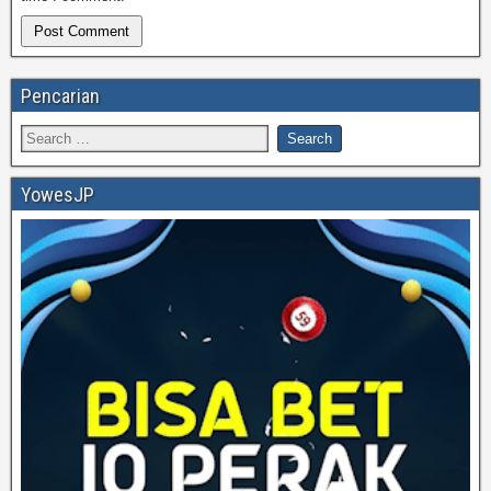
Pencarian
YowesJP