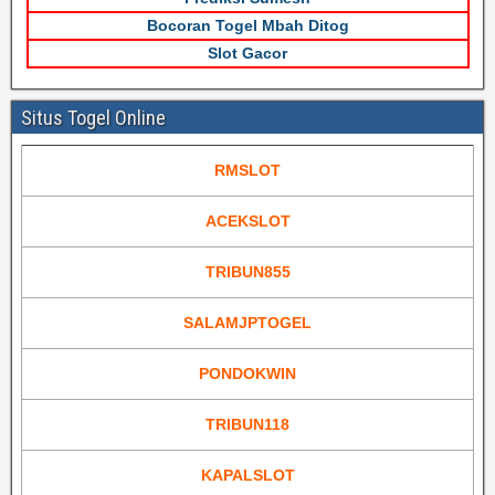
Bocoran Togel Mbah Ditog
Slot Gacor
Situs Togel Online
RMSLOT
ACEKSLOT
TRIBUN855
SALAMJPTOGEL
PONDOKWIN
TRIBUN118
KAPALSLOT