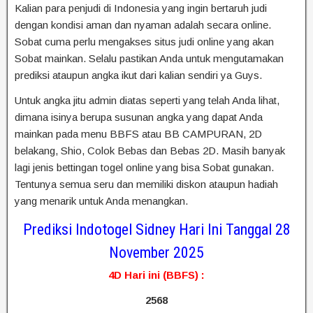
Kalian para penjudi di Indonesia yang ingin bertaruh judi
dengan kondisi aman dan nyaman adalah secara online.
Sobat cuma perlu mengakses situs judi online yang akan
Sobat mainkan. Selalu pastikan Anda untuk mengutamakan
prediksi ataupun angka ikut dari kalian sendiri ya Guys.
Untuk angka jitu admin diatas seperti yang telah Anda lihat,
dimana isinya berupa susunan angka yang dapat Anda
mainkan pada menu BBFS atau BB CAMPURAN, 2D
belakang, Shio, Colok Bebas dan Bebas 2D. Masih banyak
lagi jenis bettingan togel online yang bisa Sobat gunakan.
Tentunya semua seru dan memiliki diskon ataupun hadiah
yang menarik untuk Anda menangkan.
Prediksi Indotogel Sidney Hari Ini Tanggal 28
November 2025
4D Hari ini (BBFS) :
2568