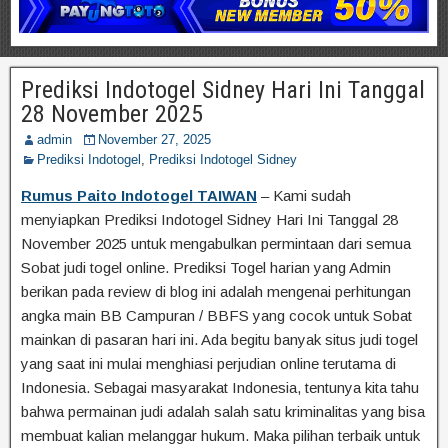
Prediksi Indotogel Sidney Hari Ini Tanggal
28 November 2025
admin
November 27, 2025
Prediksi Indotogel
,
Prediksi Indotogel Sidney
Rumus Paito Indotogel TAIWAN
– Kami sudah
menyiapkan Prediksi Indotogel Sidney Hari Ini Tanggal 28
November 2025 untuk mengabulkan permintaan dari semua
Sobat judi togel online. Prediksi Togel harian yang Admin
berikan pada review di blog ini adalah mengenai perhitungan
angka main BB Campuran / BBFS yang cocok untuk Sobat
mainkan di pasaran hari ini. Ada begitu banyak situs judi togel
yang saat ini mulai menghiasi perjudian online terutama di
Indonesia. Sebagai masyarakat Indonesia, tentunya kita tahu
bahwa permainan judi adalah salah satu kriminalitas yang bisa
membuat kalian melanggar hukum. Maka pilihan terbaik untuk