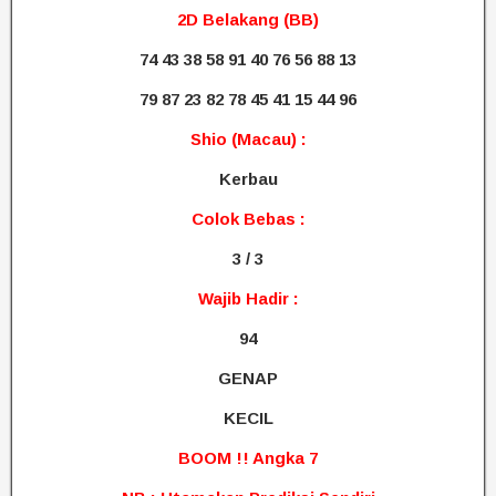
2D Belakang (BB)
74 43 38 58 91 40 76 56 88 13
79 87 23 82 78 45 41 15 44 96
Shio (Macau) :
Kerbau
Colok Bebas :
3 / 3
Wajib Hadir :
94
GENAP
KECIL
BOOM !! Angka 7