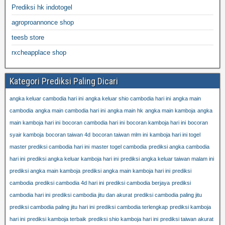
Prediksi hk indotogel
agroproannonce shop
teesb store
rxcheapplace shop
Kategori Prediksi Paling Dicari
angka keluar cambodia hari ini
angka keluar shio cambodia hari ini
angka main
cambodia
angka main cambodia hari ini
angka main hk
angka main kamboja
angka
main kamboja hari ini
bocoran cambodia hari ini
bocoran kamboja hari ini
bocoran
syair kamboja
bocoran taiwan 4d
bocoran taiwan mlm ini
kamboja hari ini togel
master prediksi cambodia hari ini
master togel cambodia
prediksi angka cambodia
hari ini
prediksi angka keluar kamboja hari ini
prediksi angka keluar taiwan malam ini
prediksi angka main kamboja
prediksi angka main kamboja hari ini
prediksi
cambodia
prediksi cambodia 4d hari ini
prediksi cambodia berjaya
prediksi
cambodia hari ini
prediksi cambodia jitu dan akurat
prediksi cambodia paling jitu
prediksi cambodia paling jitu hari ini
prediksi cambodia terlengkap
prediksi kamboja
hari ini
prediksi kamboja terbaik
prediksi shio kamboja hari ini
prediksi taiwan akurat