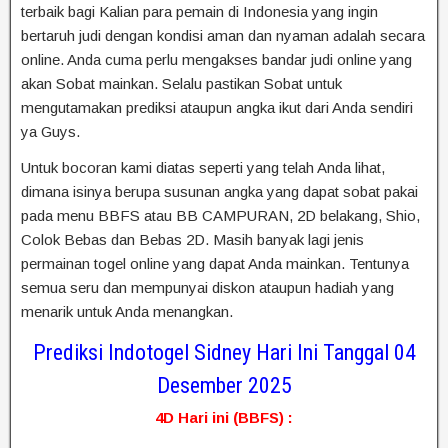
terbaik bagi Kalian para pemain di Indonesia yang ingin
bertaruh judi dengan kondisi aman dan nyaman adalah secara
online. Anda cuma perlu mengakses bandar judi online yang
akan Sobat mainkan. Selalu pastikan Sobat untuk
mengutamakan prediksi ataupun angka ikut dari Anda sendiri
ya Guys.
Untuk bocoran kami diatas seperti yang telah Anda lihat,
dimana isinya berupa susunan angka yang dapat sobat pakai
pada menu BBFS atau BB CAMPURAN, 2D belakang, Shio,
Colok Bebas dan Bebas 2D. Masih banyak lagi jenis
permainan togel online yang dapat Anda mainkan. Tentunya
semua seru dan mempunyai diskon ataupun hadiah yang
menarik untuk Anda menangkan.
Prediksi Indotogel Sidney Hari Ini Tanggal 04
Desember 2025
4D Hari ini (BBFS) :