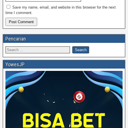
Save my name, email, and website in this browser for the next
time I comment.
Pencarian
YowesJP