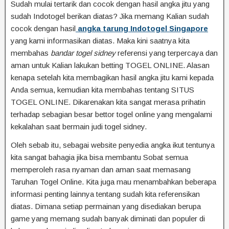
Sudah mulai tertarik dan cocok dengan hasil angka jitu yang
sudah Indotogel berikan diatas? Jika memang Kalian sudah
cocok dengan hasil
angka tarung Indotogel Singapore
yang kami informasikan diatas. Maka kini saatnya kita
membahas
bandar togel sidney
referensi yang terpercaya dan
aman untuk Kalian lakukan betting TOGEL ONLINE. Alasan
kenapa setelah kita membagikan hasil angka jitu kami kepada
Anda semua, kemudian kita membahas tentang SITUS
TOGEL ONLINE. Dikarenakan kita sangat merasa prihatin
terhadap sebagian besar bettor togel online yang mengalami
kekalahan saat bermain judi togel sidney.
Oleh sebab itu, sebagai website penyedia angka ikut tentunya
kita sangat bahagia jika bisa membantu Sobat semua
memperoleh rasa nyaman dan aman saat memasang
Taruhan Togel Online. Kita juga mau menambahkan beberapa
informasi penting lainnya tentang sudah kita referensikan
diatas. Dimana setiap permainan yang disediakan berupa
game yang memang sudah banyak diminati dan populer di