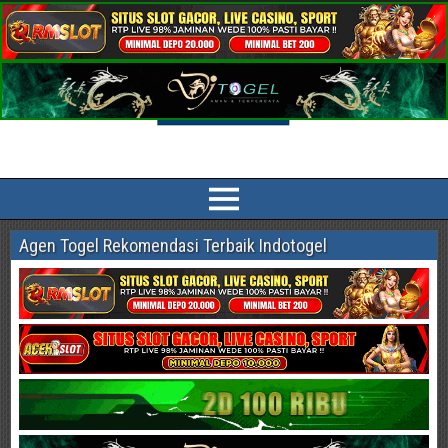
Indotogel HK Prediksi Togel Terlengkap
Prediksi Indotogel HK, Singapore Pools, Sidney, China, Taiwan, Cambodia
Paling Akurat dan jitu sesuai bocoran angka main dan syair togel online
Agen Togel Rekomendasi Terbaik Indotogel