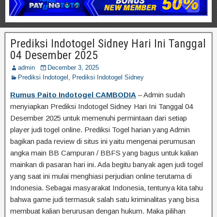
Prediksi Indotogel Sidney Hari Ini Tanggal
04 Desember 2025
admin
December 3, 2025
Prediksi Indotogel
,
Prediksi Indotogel Sidney
Rumus Paito Indotogel CAMBODIA
– Admin sudah
menyiapkan Prediksi Indotogel Sidney Hari Ini Tanggal 04
Desember 2025 untuk memenuhi permintaan dari setiap
player judi togel online. Prediksi Togel harian yang Admin
bagikan pada review di situs ini yaitu mengenai perumusan
angka main BB Campuran / BBFS yang bagus untuk kalian
mainkan di pasaran hari ini. Ada begitu banyak agen judi togel
yang saat ini mulai menghiasi perjudian online terutama di
Indonesia. Sebagai masyarakat Indonesia, tentunya kita tahu
bahwa game judi termasuk salah satu kriminalitas yang bisa
membuat kalian berurusan dengan hukum. Maka pilihan