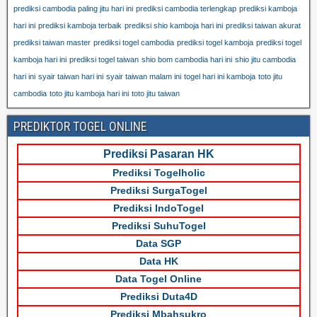
prediksi cambodia paling jitu hari ini
prediksi cambodia terlengkap
prediksi kamboja
hari ini
prediksi kamboja terbaik
prediksi shio kamboja hari ini
prediksi taiwan akurat
prediksi taiwan master
prediksi togel cambodia
prediksi togel kamboja
prediksi togel
kamboja hari ini
prediksi togel taiwan
shio bom cambodia hari ini
shio jitu cambodia
hari ini
syair taiwan hari ini
syair taiwan malam ini
togel hari ini kamboja
toto jitu
cambodia
toto jitu kamboja hari ini
toto jitu taiwan
PREDIKTOR TOGEL ONLINE
Prediksi Pasaran HK
Prediksi Togelholic
Prediksi SurgaTogel
Prediksi IndoTogel
Prediksi SuhuTogel
Data SGP
Data HK
Data Togel Online
Prediksi Duta4D
Prediksi Mbahsukro