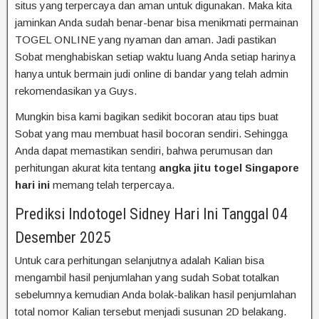
situs yang terpercaya dan aman untuk digunakan. Maka kita
jaminkan Anda sudah benar-benar bisa menikmati permainan
TOGEL ONLINE yang nyaman dan aman. Jadi pastikan
Sobat menghabiskan setiap waktu luang Anda setiap harinya
hanya untuk bermain judi online di bandar yang telah admin
rekomendasikan ya Guys.
Mungkin bisa kami bagikan sedikit bocoran atau tips buat
Sobat yang mau membuat hasil bocoran sendiri. Sehingga
Anda dapat memastikan sendiri, bahwa perumusan dan
perhitungan akurat kita tentang
angka jitu togel Singapore
hari ini
memang telah terpercaya.
Prediksi Indotogel Sidney Hari Ini Tanggal 04
Desember 2025
Untuk cara perhitungan selanjutnya adalah Kalian bisa
mengambil hasil penjumlahan yang sudah Sobat totalkan
sebelumnya kemudian Anda bolak-balikan hasil penjumlahan
total nomor Kalian tersebut menjadi susunan 2D belakang.