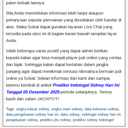
paten terbaik lainnya.
Bila Anda memerlukan informasi lebih lanjut ataupun
pertanyaan seputar permainan yang disediakan oleh bandar di
atas. Maka Sobat dapat gunakan layanan Live Chat yang
tersedia pada situs ini di bagian kanan bawah tampilan layar
Anda.
Inilah beberapa saran positif yang dapat admin berikan
kepada kalian agar bisa menjadi player judi online yang cerdas
dan bijak. Sehingga kalian dapat bertahan dalam jangka
panjang agar dapat menikmati sensasi nikmatnya bermain judi
online ya Sobat. Sekian informasi dari kami dan sampai
ketemu kembali di artikel
Prediksi Indotogel Sidney Hari Ini
Tanggal 05 Desember 2025
periode selanjutnya. Terima
kasih dan salam JACKPOT!
Tags:
angka keluar sidney
,
angka main sidney
,
data keluaran sidney
,
data pengeluaran sidney hari ini
,
data sidney
,
indotogel sidney hari ini
,
pengeluaran sidney
,
prediksi jitu sidney
,
prediksi sidney indotogel