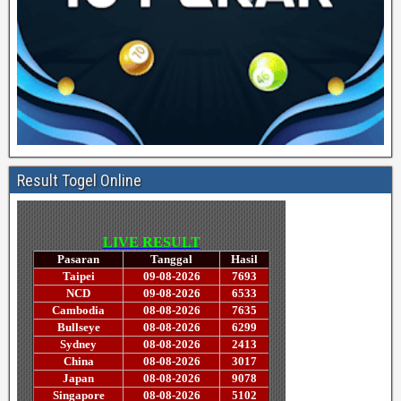
Result Togel Online