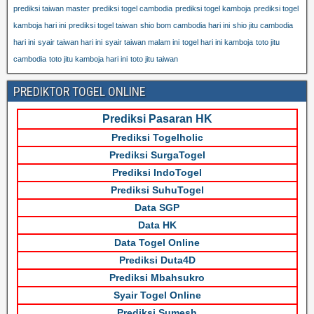
prediksi taiwan master
prediksi togel cambodia
prediksi togel kamboja
prediksi togel
kamboja hari ini
prediksi togel taiwan
shio bom cambodia hari ini
shio jitu cambodia
hari ini
syair taiwan hari ini
syair taiwan malam ini
togel hari ini kamboja
toto jitu
cambodia
toto jitu kamboja hari ini
toto jitu taiwan
PREDIKTOR TOGEL ONLINE
Prediksi Pasaran HK
Prediksi Togelholic
Prediksi SurgaTogel
Prediksi IndoTogel
Prediksi SuhuTogel
Data SGP
Data HK
Data Togel Online
Prediksi Duta4D
Prediksi Mbahsukro
Syair Togel Online
Prediksi Sumesh