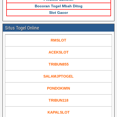
Bocoran Togel Mbah Ditog
Slot Gacor
Situs Togel Online
RMSLOT
ACEKSLOT
TRIBUN855
SALAMJPTOGEL
PONDOKWIN
TRIBUN118
KAPALSLOT