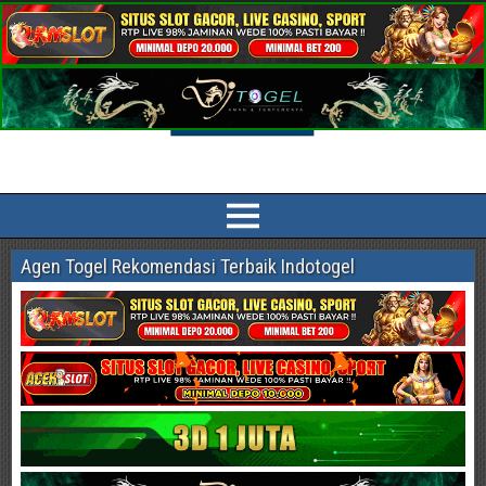
Indotogel HK Prediksi Togel Terlengkap
Prediksi Indotogel HK, Singapore Pools, Sidney, China, Taiwan, Cambodia
Paling Akurat dan jitu sesuai bocoran angka main dan syair togel online
Agen Togel Rekomendasi Terbaik Indotogel