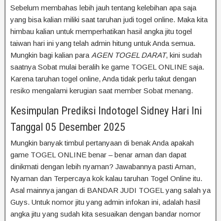
Sebelum membahas lebih jauh tentang kelebihan apa saja
yang bisa kalian miliki saat taruhan judi togel online. Maka kita
himbau kalian untuk memperhatikan hasil angka jitu togel
taiwan hari ini yang telah admin hitung untuk Anda semua.
Mungkin bagi kalian para
AGEN TOGEL DARAT
, kini sudah
saatnya Sobat mulai beralih ke game TOGEL ONLINE saja.
Karena taruhan togel online, Anda tidak perlu takut dengan
resiko mengalami kerugian saat member Sobat menang.
Kesimpulan Prediksi Indotogel Sidney Hari Ini
Tanggal 05 Desember 2025
Mungkin banyak timbul pertanyaan di benak Anda apakah
game TOGEL ONLINE benar – benar aman dan dapat
dinikmati dengan lebih nyaman? Jawabannya pasti Aman,
Nyaman dan Terpercaya kok kalau taruhan Togel Online itu.
Asal mainnya jangan di BANDAR JUDI TOGEL yang salah ya
Guys. Untuk nomor jitu yang admin infokan ini, adalah hasil
angka jitu yang sudah kita sesuaikan dengan bandar nomor