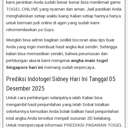
kami jaminkan Anda sudah benar-benar bisa menikmati game
TOGEL ONLINE yang nyaman dan aman. Jadi pastikan Anda
menghabiskan setiap waktu luang Kalian setiap harinya hanya
untuk bermain judi online di agen yang sudah kami
rekomendasikan ya Guys.
Mungkin bisa admin bagikan sedikit bocoran atau tips buat
Anda yang ingin membuat hasil angka ikut sendiri. Sehingga
kalian bisa memastikan sendiri, bahwa perumusan dan
perhitungan akurat kami mengenai
angka main togel
Singapore hari ini
memang sudah terpercaya.
Prediksi Indotogel Sidney Hari Ini Tanggal 05
Desember 2025
Untuk cara perhitungan selanjutnya ialah Kalian bisa
mengambil hasil penjumlahan yang telah Sobat totalkan
sebelumnya kemudian Anda bolak-balikan hasil penjumlahan
total angka Anda tersebut menjadi susunan 2D belakang.
Untuk mempercepat informasi PREDIKSI PASARAN TOGEL