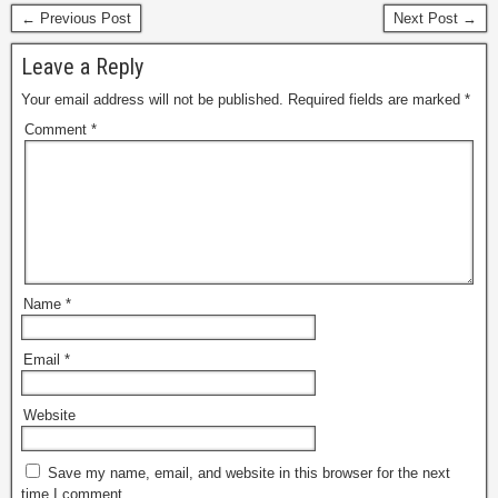
← Previous Post
Next Post →
Leave a Reply
Your email address will not be published.
Required fields are marked
*
Comment
*
Name
*
Email
*
Website
Save my name, email, and website in this browser for the next
time I comment.