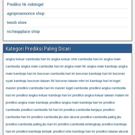
Prediksi hk indotogel
agroproannonce shop
teesb store
rxcheapplace shop
Kategori Prediksi Paling Dicari
angka keluar cambodia hari ini
angka keluar shio cambodia hari ini
angka main
cambodia
angka main cambodia hari ini
angka main hk
angka main kamboja
angka
main kamboja hari ini
bocoran cambodia hari ini
bocoran kamboja hari ini
bocoran
syair kamboja
bocoran taiwan 4d
bocoran taiwan mlm ini
kamboja hari ini togel
master prediksi cambodia hari ini
master togel cambodia
prediksi angka cambodia
hari ini
prediksi angka keluar kamboja hari ini
prediksi angka keluar taiwan malam ini
prediksi angka main kamboja
prediksi angka main kamboja hari ini
prediksi
cambodia
prediksi cambodia 4d hari ini
prediksi cambodia berjaya
prediksi
cambodia hari ini
prediksi cambodia jitu dan akurat
prediksi cambodia paling jitu
prediksi cambodia paling jitu hari ini
prediksi cambodia terlengkap
prediksi kamboja
hari ini
prediksi kamboja terbaik
prediksi shio kamboja hari ini
prediksi taiwan akurat