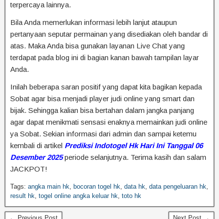
terpercaya lainnya.
Bila Anda memerlukan informasi lebih lanjut ataupun
pertanyaan seputar permainan yang disediakan oleh bandar di
atas. Maka Anda bisa gunakan layanan Live Chat yang
terdapat pada blog ini di bagian kanan bawah tampilan layar
Anda.
Inilah beberapa saran positif yang dapat kita bagikan kepada
Sobat agar bisa menjadi player judi online yang smart dan
bijak. Sehingga kalian bisa bertahan dalam jangka panjang
agar dapat menikmati sensasi enaknya memainkan judi online
ya Sobat. Sekian informasi dari admin dan sampai ketemu
kembali di artikel
Prediksi Indotogel Hk Hari Ini Tanggal 06
Desember 2025
periode selanjutnya. Terima kasih dan salam
JACKPOT!
Tags:
angka main hk
,
bocoran togel hk
,
data hk
,
data pengeluaran hk
,
result hk
,
togel online angka keluar hk
,
toto hk
← Previous Post
Next Post →