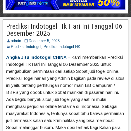
Prediksi Indotogel Hk Hari Ini Tanggal 06
Desember 2025
admin
December 5, 2025
Prediksi Indotogel
,
Prediksi Indotogel HK
Angka Jitu Indotogel CHINA
– Kami memberikan Prediksi
Indotogel Hk Hari Ini Tanggal 06 Desember 2025 untuk
mengabulkan permintaan dari setiap Sobat judi togel online.
Prediksi Togel harian yang Admin bagikan pada review di situs
ini yaitu tentang perhitungan nomor main BB Campuran /
BBFS yang cocok untuk Sobat mainkan di pasaran hari ini.
Ada begitu banyak situs judi togel yang saat ini mulai
menghiasi perjudian online terutama di Indonesia. Sebagai
masyarakat Indonesia, tentunya sobat tahu bahwa permainan
judi termasuk salah satu kriminalitas yang bisa membuat
Sobat melanggar hukum. Maka opsi terbaik bagi Kalian para