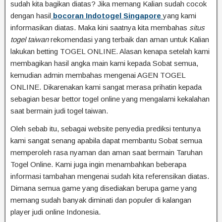
sudah kita bagikan diatas? Jika memang Kalian sudah cocok
dengan hasil
bocoran Indotogel Singapore
yang kami
informasikan diatas. Maka kini saatnya kita membahas
situs
togel taiwan
rekomendasi yang terbaik dan aman untuk Kalian
lakukan betting TOGEL ONLINE. Alasan kenapa setelah kami
membagikan hasil angka main kami kepada Sobat semua,
kemudian admin membahas mengenai AGEN TOGEL
ONLINE. Dikarenakan kami sangat merasa prihatin kepada
sebagian besar bettor togel online yang mengalami kekalahan
saat bermain judi togel taiwan.
Oleh sebab itu, sebagai website penyedia prediksi tentunya
kami sangat senang apabila dapat membantu Sobat semua
memperoleh rasa nyaman dan aman saat bermain Taruhan
Togel Online. Kami juga ingin menambahkan beberapa
informasi tambahan mengenai sudah kita referensikan diatas.
Dimana semua game yang disediakan berupa game yang
memang sudah banyak diminati dan populer di kalangan
player judi online Indonesia.