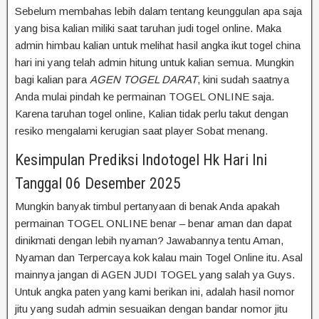
Sebelum membahas lebih dalam tentang keunggulan apa saja
yang bisa kalian miliki saat taruhan judi togel online. Maka
admin himbau kalian untuk melihat hasil angka ikut togel china
hari ini yang telah admin hitung untuk kalian semua. Mungkin
bagi kalian para
AGEN TOGEL DARAT
, kini sudah saatnya
Anda mulai pindah ke permainan TOGEL ONLINE saja.
Karena taruhan togel online, Kalian tidak perlu takut dengan
resiko mengalami kerugian saat player Sobat menang.
Kesimpulan Prediksi Indotogel Hk Hari Ini
Tanggal 06 Desember 2025
Mungkin banyak timbul pertanyaan di benak Anda apakah
permainan TOGEL ONLINE benar – benar aman dan dapat
dinikmati dengan lebih nyaman? Jawabannya tentu Aman,
Nyaman dan Terpercaya kok kalau main Togel Online itu. Asal
mainnya jangan di AGEN JUDI TOGEL yang salah ya Guys.
Untuk angka paten yang kami berikan ini, adalah hasil nomor
jitu yang sudah admin sesuaikan dengan bandar nomor jitu