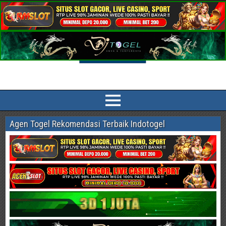
Indotogel HK Prediksi Togel Terlengkap
Prediksi Indotogel HK, Singapore Pools, Sidney, China, Taiwan, Cambodia
Paling Akurat dan jitu sesuai bocoran angka main dan syair togel online
Agen Togel Rekomendasi Terbaik Indotogel