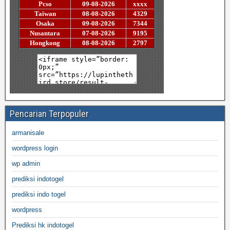
Pencarian Terpopuler
armanisale
wordpress login
wp admin
prediksi indotogel
prediksi indo togel
wordpress
Prediksi hk indotogel