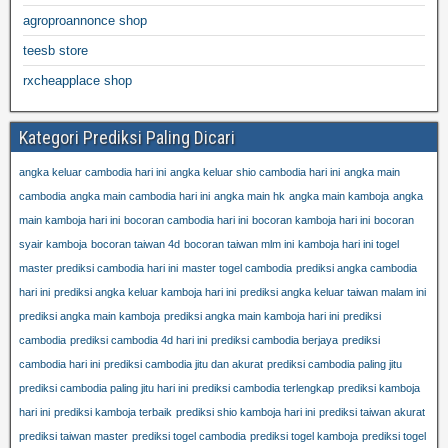
agroproannonce shop
teesb store
rxcheapplace shop
Kategori Prediksi Paling Dicari
angka keluar cambodia hari ini
angka keluar shio cambodia hari ini
angka main
cambodia
angka main cambodia hari ini
angka main hk
angka main kamboja
angka
main kamboja hari ini
bocoran cambodia hari ini
bocoran kamboja hari ini
bocoran
syair kamboja
bocoran taiwan 4d
bocoran taiwan mlm ini
kamboja hari ini togel
master prediksi cambodia hari ini
master togel cambodia
prediksi angka cambodia
hari ini
prediksi angka keluar kamboja hari ini
prediksi angka keluar taiwan malam ini
prediksi angka main kamboja
prediksi angka main kamboja hari ini
prediksi
cambodia
prediksi cambodia 4d hari ini
prediksi cambodia berjaya
prediksi
cambodia hari ini
prediksi cambodia jitu dan akurat
prediksi cambodia paling jitu
prediksi cambodia paling jitu hari ini
prediksi cambodia terlengkap
prediksi kamboja
hari ini
prediksi kamboja terbaik
prediksi shio kamboja hari ini
prediksi taiwan akurat
prediksi taiwan master
prediksi togel cambodia
prediksi togel kamboja
prediksi togel