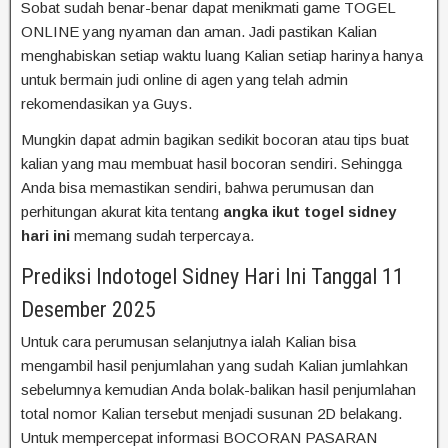
Sobat sudah benar-benar dapat menikmati game TOGEL
ONLINE yang nyaman dan aman. Jadi pastikan Kalian
menghabiskan setiap waktu luang Kalian setiap harinya hanya
untuk bermain judi online di agen yang telah admin
rekomendasikan ya Guys.
Mungkin dapat admin bagikan sedikit bocoran atau tips buat
kalian yang mau membuat hasil bocoran sendiri. Sehingga
Anda bisa memastikan sendiri, bahwa perumusan dan
perhitungan akurat kita tentang
angka ikut togel sidney
hari ini
memang sudah terpercaya.
Prediksi Indotogel Sidney Hari Ini Tanggal 11
Desember 2025
Untuk cara perumusan selanjutnya ialah Kalian bisa
mengambil hasil penjumlahan yang sudah Kalian jumlahkan
sebelumnya kemudian Anda bolak-balikan hasil penjumlahan
total nomor Kalian tersebut menjadi susunan 2D belakang.
Untuk mempercepat informasi BOCORAN PASARAN