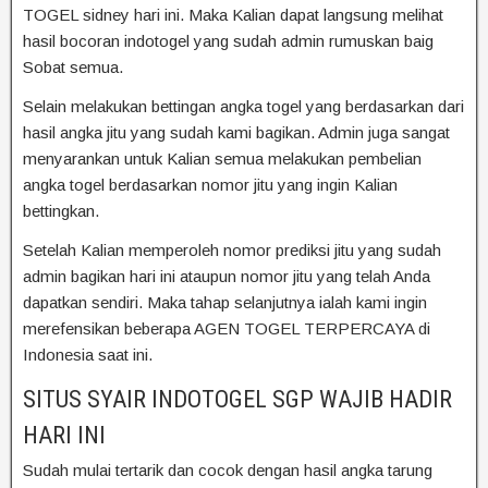
TOGEL sidney hari ini. Maka Kalian dapat langsung melihat
hasil bocoran indotogel yang sudah admin rumuskan baig
Sobat semua.
Selain melakukan bettingan angka togel yang berdasarkan dari
hasil angka jitu yang sudah kami bagikan. Admin juga sangat
menyarankan untuk Kalian semua melakukan pembelian
angka togel berdasarkan nomor jitu yang ingin Kalian
bettingkan.
Setelah Kalian memperoleh nomor prediksi jitu yang sudah
admin bagikan hari ini ataupun nomor jitu yang telah Anda
dapatkan sendiri. Maka tahap selanjutnya ialah kami ingin
merefensikan beberapa AGEN TOGEL TERPERCAYA di
Indonesia saat ini.
SITUS SYAIR INDOTOGEL SGP WAJIB HADIR
HARI INI
Sudah mulai tertarik dan cocok dengan hasil angka tarung