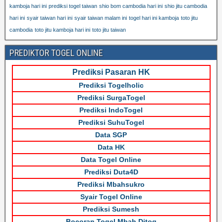
kamboja hari ini
prediksi togel taiwan
shio bom cambodia hari ini
shio jitu cambodia
hari ini
syair taiwan hari ini
syair taiwan malam ini
togel hari ini kamboja
toto jitu
cambodia
toto jitu kamboja hari ini
toto jitu taiwan
PREDIKTOR TOGEL ONLINE
Prediksi Pasaran HK
Prediksi Togelholic
Prediksi SurgaTogel
Prediksi IndoTogel
Prediksi SuhuTogel
Data SGP
Data HK
Data Togel Online
Prediksi Duta4D
Prediksi Mbahsukro
Syair Togel Online
Prediksi Sumesh
Bocoran Togel Mbah Ditog