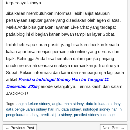
terpercaya lainnya.
Jika kalian membutuhkan informasi lebih lanjut ataupun
pertanyaan seputar game yang disediakan oleh agen di atas.
Maka Anda bisa gunakan layanan Live Chat yang terdapat
pada blog ini di bagian kanan bawah tampilan layar Sobat.
Inilah beberapa saran positif yang bisa kami berikan kepada
kalian agar bisa menjadi pemain judi online yang cerdas dan
bijak. Sehingga Anda bisa bertahan dalam jangka panjang
untuk menikmati sensasi enaknya memainkan judi online ya
Sobat. Sekian informasi dari kami dan sampai jumpa lagi pada
artikel
Prediksi Indotogel Sidney Hari Ini Tanggal 11
Desember 2025
periode selanjutnya. Terima kasih dan salam
JACKPOT!
Tags:
angka keluar sidney
,
angka main sidney
,
data keluaran sidney
,
data pengeluaran sidney hari ini
,
data sidney
,
indotogel sidney hari ini
,
pengeluaran sidney
,
prediksi jitu sidney
,
prediksi sidney indotogel
← Previous Post
Next Post →