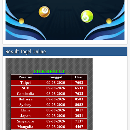
Result Togel Online