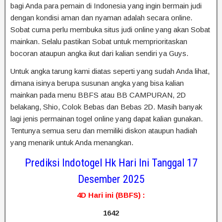
bagi Anda para pemain di Indonesia yang ingin bermain judi
dengan kondisi aman dan nyaman adalah secara online.
Sobat cuma perlu membuka situs judi online yang akan Sobat
mainkan. Selalu pastikan Sobat untuk memprioritaskan
bocoran ataupun angka ikut dari kalian sendiri ya Guys.
Untuk angka tarung kami diatas seperti yang sudah Anda lihat,
dimana isinya berupa susunan angka yang bisa kalian
mainkan pada menu BBFS atau BB CAMPURAN, 2D
belakang, Shio, Colok Bebas dan Bebas 2D. Masih banyak
lagi jenis permainan togel online yang dapat kalian gunakan.
Tentunya semua seru dan memiliki diskon ataupun hadiah
yang menarik untuk Anda menangkan.
Prediksi Indotogel Hk Hari Ini Tanggal 17
Desember 2025
4D Hari ini (BBFS) :
1642