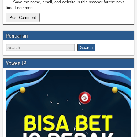
Save my name, email, and website in this browser for the next
time I comment.
Pencarian
YowesJP