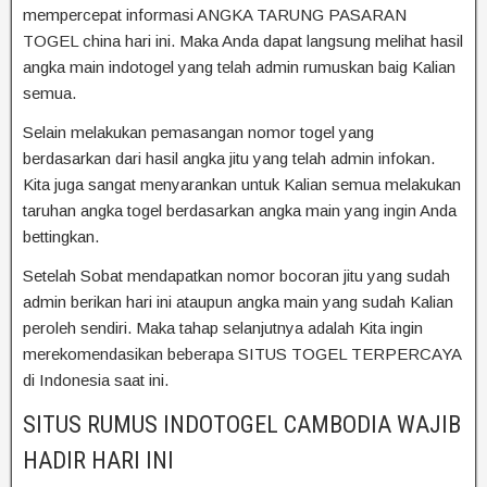
mempercepat informasi ANGKA TARUNG PASARAN
TOGEL china hari ini. Maka Anda dapat langsung melihat hasil
angka main indotogel yang telah admin rumuskan baig Kalian
semua.
Selain melakukan pemasangan nomor togel yang
berdasarkan dari hasil angka jitu yang telah admin infokan.
Kita juga sangat menyarankan untuk Kalian semua melakukan
taruhan angka togel berdasarkan angka main yang ingin Anda
bettingkan.
Setelah Sobat mendapatkan nomor bocoran jitu yang sudah
admin berikan hari ini ataupun angka main yang sudah Kalian
peroleh sendiri. Maka tahap selanjutnya adalah Kita ingin
merekomendasikan beberapa SITUS TOGEL TERPERCAYA
di Indonesia saat ini.
SITUS RUMUS INDOTOGEL CAMBODIA WAJIB
HADIR HARI INI