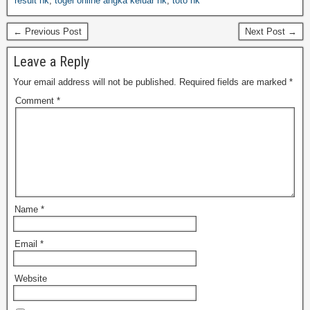
result hk
,
togel online angka keluar hk
,
toto hk
← Previous Post
Next Post →
Leave a Reply
Your email address will not be published.
Required fields are marked
*
Comment
*
Name
*
Email
*
Website