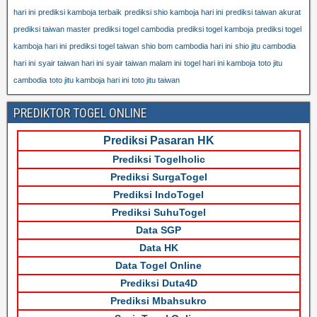
hari ini
prediksi kamboja terbaik
prediksi shio kamboja hari ini
prediksi taiwan akurat
prediksi taiwan master
prediksi togel cambodia
prediksi togel kamboja
prediksi togel
kamboja hari ini
prediksi togel taiwan
shio bom cambodia hari ini
shio jitu cambodia
hari ini
syair taiwan hari ini
syair taiwan malam ini
togel hari ini kamboja
toto jitu
cambodia
toto jitu kamboja hari ini
toto jitu taiwan
PREDIKTOR TOGEL ONLINE
Prediksi Pasaran HK
Prediksi Togelholic
Prediksi SurgaTogel
Prediksi IndoTogel
Prediksi SuhuTogel
Data SGP
Data HK
Data Togel Online
Prediksi Duta4D
Prediksi Mbahsukro