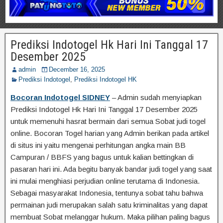
Prediksi Indotogel Hk Hari Ini Tanggal 17
Desember 2025
admin
December 16, 2025
Prediksi Indotogel
,
Prediksi Indotogel HK
Bocoran Indotogel SIDNEY
– Admin sudah menyiapkan
Prediksi Indotogel Hk Hari Ini Tanggal 17 Desember 2025
untuk memenuhi hasrat bermain dari semua Sobat judi togel
online. Bocoran Togel harian yang Admin berikan pada artikel
di situs ini yaitu mengenai perhitungan angka main BB
Campuran / BBFS yang bagus untuk kalian bettingkan di
pasaran hari ini. Ada begitu banyak bandar judi togel yang saat
ini mulai menghiasi perjudian online terutama di Indonesia.
Sebagai masyarakat Indonesia, tentunya sobat tahu bahwa
permainan judi merupakan salah satu kriminalitas yang dapat
membuat Sobat melanggar hukum. Maka pilihan paling bagus