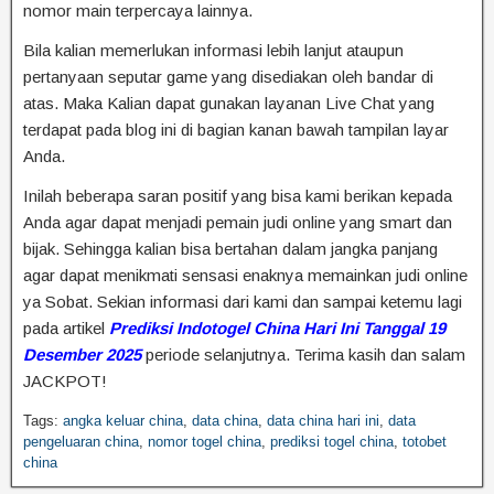
nomor main terpercaya lainnya.
Bila kalian memerlukan informasi lebih lanjut ataupun
pertanyaan seputar game yang disediakan oleh bandar di
atas. Maka Kalian dapat gunakan layanan Live Chat yang
terdapat pada blog ini di bagian kanan bawah tampilan layar
Anda.
Inilah beberapa saran positif yang bisa kami berikan kepada
Anda agar dapat menjadi pemain judi online yang smart dan
bijak. Sehingga kalian bisa bertahan dalam jangka panjang
agar dapat menikmati sensasi enaknya memainkan judi online
ya Sobat. Sekian informasi dari kami dan sampai ketemu lagi
pada artikel
Prediksi Indotogel China Hari Ini Tanggal 19
Desember 2025
periode selanjutnya. Terima kasih dan salam
JACKPOT!
Tags:
angka keluar china
,
data china
,
data china hari ini
,
data
pengeluaran china
,
nomor togel china
,
prediksi togel china
,
totobet
china