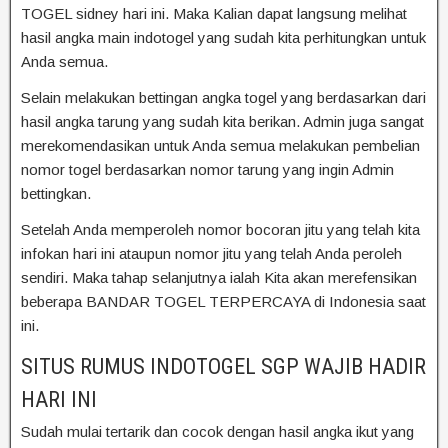
TOGEL sidney hari ini. Maka Kalian dapat langsung melihat
hasil angka main indotogel yang sudah kita perhitungkan untuk
Anda semua.
Selain melakukan bettingan angka togel yang berdasarkan dari
hasil angka tarung yang sudah kita berikan. Admin juga sangat
merekomendasikan untuk Anda semua melakukan pembelian
nomor togel berdasarkan nomor tarung yang ingin Admin
bettingkan.
Setelah Anda memperoleh nomor bocoran jitu yang telah kita
infokan hari ini ataupun nomor jitu yang telah Anda peroleh
sendiri. Maka tahap selanjutnya ialah Kita akan merefensikan
beberapa BANDAR TOGEL TERPERCAYA di Indonesia saat
ini.
SITUS RUMUS INDOTOGEL SGP WAJIB HADIR
HARI INI
Sudah mulai tertarik dan cocok dengan hasil angka ikut yang