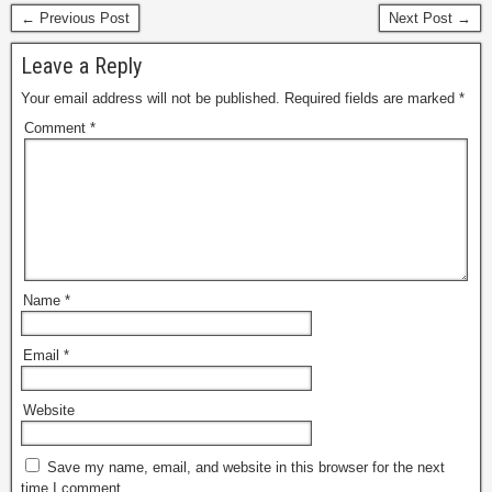
← Previous Post
Next Post →
Leave a Reply
Your email address will not be published.
Required fields are marked
*
Comment
*
Name
*
Email
*
Website
Save my name, email, and website in this browser for the next
time I comment.