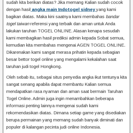
sudah kita berikan diatas? Jika memang Kalian sudah cocok
dengan hasil
angka main Indotogel sidney
yang kami
bagikan diatas. Maka kini saatnya kami membahas
bandar
togel taiwan
referensi yang terbaik dan aman untuk Anda
lakukan taruhan TOGEL ONLINE. Alasan kenapa sesudah
kami membagikan hasil prediksi admin kepada Sobat semua,
kemudian kita membahas mengenai AGEN TOGEL ONLINE.
Dikarenakan kami sangat merasa prihatin kepada sebagian
besar bettor togel online yang mengalami kekalahan saat
taruhan judi togel Hongkong.
Oleh sebab itu, sebagai situs penyedia angka ikut tentunya kita
sangat senang apabila dapat membantu Kalian semua
mendapatkan rasa nyaman dan aman saat bermain Taruhan
Togel Online. Admin juga ingin menambahkan beberapa
informasi penting lainnya mengenai sudah kami
rekomendasikan diatas. Dimana setiap game yang disediakan
berupa permainan yang memang sudah banyak diminati dan
populer di kalangan pecinta judi online Indonesia.