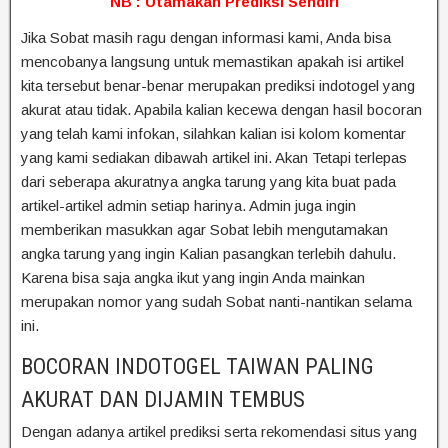
NB : Utamakan Prediksi Sendiri
Jika Sobat masih ragu dengan informasi kami, Anda bisa
mencobanya langsung untuk memastikan apakah isi artikel
kita tersebut benar-benar merupakan prediksi indotogel yang
akurat atau tidak. Apabila kalian kecewa dengan hasil bocoran
yang telah kami infokan, silahkan kalian isi kolom komentar
yang kami sediakan dibawah artikel ini. Akan Tetapi terlepas
dari seberapa akuratnya angka tarung yang kita buat pada
artikel-artikel admin setiap harinya. Admin juga ingin
memberikan masukkan agar Sobat lebih mengutamakan
angka tarung yang ingin Kalian pasangkan terlebih dahulu.
Karena bisa saja angka ikut yang ingin Anda mainkan
merupakan nomor yang sudah Sobat nanti-nantikan selama
ini.
BOCORAN INDOTOGEL TAIWAN PALING
AKURAT DAN DIJAMIN TEMBUS
Dengan adanya artikel prediksi serta rekomendasi situs yang