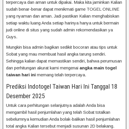
terpercaya dan aman untuk dipakai. Maka kita jaminkan Kalian
sudah benar-benar dapat menikmati game TOGEL ONLINE
yang nyaman dan aman. Jadi pastikan Kalian menghabiskan
setiap waktu luang Anda setiap harinya hanya untuk bermain
judi online di situs yang sudah admin rekomendasikan ya
Guys.
Mungkin bisa admin bagikan sedikit bocoran atau tips untuk
Sobat yang mau membuat hasil angka tarung sendiri.
Sehingga kalian dapat memastikan sendiri, bahwa perumusan
dan perhitungan akurat kami mengenai
angka main togel
taiwan hari ini
memang telah terpercaya.
Prediksi Indotogel Taiwan Hari Ini Tanggal 18
Desember 2025
Untuk cara perhitungan selanjutnya adalah Anda bisa
mengambil hasil penjumlahan yang telah Sobat totalkan
sebelumnya kemudian Anda bolak-balikan hasil penjumlahan
total angka Kalian tersebut menjadi susunan 2D belakang.