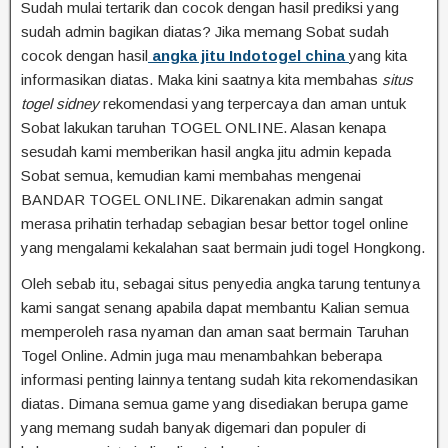
Sudah mulai tertarik dan cocok dengan hasil prediksi yang
sudah admin bagikan diatas? Jika memang Sobat sudah
cocok dengan hasil
angka jitu Indotogel china
yang kita
informasikan diatas. Maka kini saatnya kita membahas
situs
togel sidney
rekomendasi yang terpercaya dan aman untuk
Sobat lakukan taruhan TOGEL ONLINE. Alasan kenapa
sesudah kami memberikan hasil angka jitu admin kepada
Sobat semua, kemudian kami membahas mengenai
BANDAR TOGEL ONLINE. Dikarenakan admin sangat
merasa prihatin terhadap sebagian besar bettor togel online
yang mengalami kekalahan saat bermain judi togel Hongkong.
Oleh sebab itu, sebagai situs penyedia angka tarung tentunya
kami sangat senang apabila dapat membantu Kalian semua
memperoleh rasa nyaman dan aman saat bermain Taruhan
Togel Online. Admin juga mau menambahkan beberapa
informasi penting lainnya tentang sudah kita rekomendasikan
diatas. Dimana semua game yang disediakan berupa game
yang memang sudah banyak digemari dan populer di