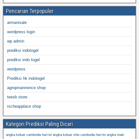
Pencarian Terpopuler
armanisale
wordpress login
wp admin
prediksi indotogel
prediksi indo togel
wordpress
Prediksi hk indotogel
agroproannonce shop
teesb store
rxcheapplace shop
Kategori Prediksi Paling Dicari
angka keluar cambodia hari ini
angka keluar shio cambodia hari ini
angka main