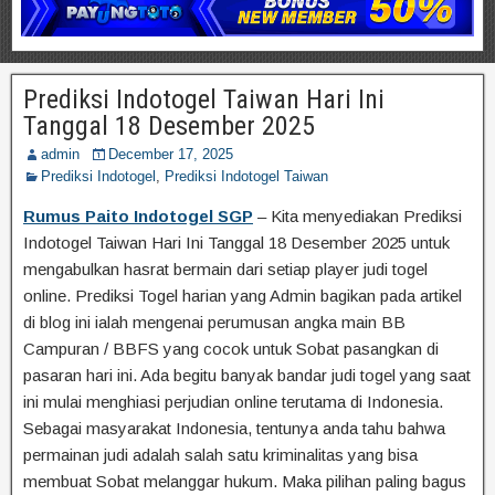
Prediksi Indotogel Taiwan Hari Ini
Tanggal 18 Desember 2025
admin
December 17, 2025
Prediksi Indotogel
,
Prediksi Indotogel Taiwan
Rumus Paito Indotogel SGP
– Kita menyediakan Prediksi
Indotogel Taiwan Hari Ini Tanggal 18 Desember 2025 untuk
mengabulkan hasrat bermain dari setiap player judi togel
online. Prediksi Togel harian yang Admin bagikan pada artikel
di blog ini ialah mengenai perumusan angka main BB
Campuran / BBFS yang cocok untuk Sobat pasangkan di
pasaran hari ini. Ada begitu banyak bandar judi togel yang saat
ini mulai menghiasi perjudian online terutama di Indonesia.
Sebagai masyarakat Indonesia, tentunya anda tahu bahwa
permainan judi adalah salah satu kriminalitas yang bisa
membuat Sobat melanggar hukum. Maka pilihan paling bagus