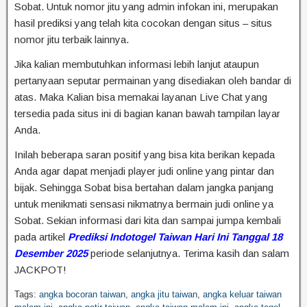
Sobat. Untuk nomor jitu yang admin infokan ini, merupakan
hasil prediksi yang telah kita cocokan dengan situs – situs
nomor jitu terbaik lainnya.
Jika kalian membutuhkan informasi lebih lanjut ataupun
pertanyaan seputar permainan yang disediakan oleh bandar di
atas. Maka Kalian bisa memakai layanan Live Chat yang
tersedia pada situs ini di bagian kanan bawah tampilan layar
Anda.
Inilah beberapa saran positif yang bisa kita berikan kepada
Anda agar dapat menjadi player judi online yang pintar dan
bijak. Sehingga Sobat bisa bertahan dalam jangka panjang
untuk menikmati sensasi nikmatnya bermain judi online ya
Sobat. Sekian informasi dari kita dan sampai jumpa kembali
pada artikel
Prediksi Indotogel Taiwan Hari Ini Tanggal 18
Desember 2025
periode selanjutnya. Terima kasih dan salam
JACKPOT!
Tags:
angka bocoran taiwan
,
angka jitu taiwan
,
angka keluar taiwan