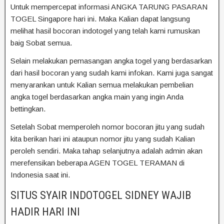
Untuk mempercepat informasi ANGKA TARUNG PASARAN
TOGEL Singapore hari ini. Maka Kalian dapat langsung
melihat hasil bocoran indotogel yang telah kami rumuskan
baig Sobat semua.
Selain melakukan pemasangan angka togel yang berdasarkan
dari hasil bocoran yang sudah kami infokan. Kami juga sangat
menyarankan untuk Kalian semua melakukan pembelian
angka togel berdasarkan angka main yang ingin Anda
bettingkan.
Setelah Sobat memperoleh nomor bocoran jitu yang sudah
kita berikan hari ini ataupun nomor jitu yang sudah Kalian
peroleh sendiri. Maka tahap selanjutnya adalah admin akan
merefensikan beberapa AGEN TOGEL TERAMAN di
Indonesia saat ini.
SITUS SYAIR INDOTOGEL SIDNEY WAJIB
HADIR HARI INI