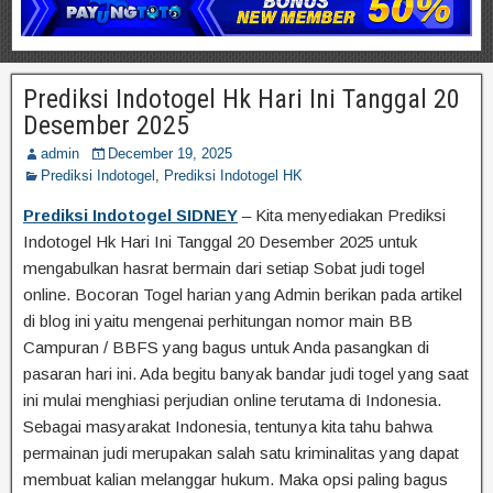
Prediksi Indotogel Hk Hari Ini Tanggal 20
Desember 2025
admin
December 19, 2025
Prediksi Indotogel
,
Prediksi Indotogel HK
Prediksi Indotogel SIDNEY
– Kita menyediakan Prediksi
Indotogel Hk Hari Ini Tanggal 20 Desember 2025 untuk
mengabulkan hasrat bermain dari setiap Sobat judi togel
online. Bocoran Togel harian yang Admin berikan pada artikel
di blog ini yaitu mengenai perhitungan nomor main BB
Campuran / BBFS yang bagus untuk Anda pasangkan di
pasaran hari ini. Ada begitu banyak bandar judi togel yang saat
ini mulai menghiasi perjudian online terutama di Indonesia.
Sebagai masyarakat Indonesia, tentunya kita tahu bahwa
permainan judi merupakan salah satu kriminalitas yang dapat
membuat kalian melanggar hukum. Maka opsi paling bagus