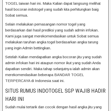
TOGEL taiwan hari ini. Maka Kalian dapat langsung melihat
hasil bocoran indotogel yang sudah kita perhitungkan baig
Sobat semua.
Selain melakukan pemasangan nomor togel yang
berdasarkan dari hasil prediksi yang sudah admin infokan.
Kami juga sangat merekomendasikan untuk Sobat semua
melakukan taruhan angka togel berdasarkan angka tarung
yang ingin Admin bettingkan.
Setelah Kalian mendapatkan angka bocoran jitu yang sudah
admin infokan hari ini ataupun nomor ikut yang sudah Anda
dapatkan sendiri. Maka tahap selanjutnya ialah admin akan
merekomendasikan beberapa BANDAR TOGEL
TERPERCAYA di Indonesia saat ini.
SITUS RUMUS INDOTOGEL SGP WAJIB HADIR
HARI INI
Sudah mulai tertarik dan cocok dengan hasil angka jitu yang