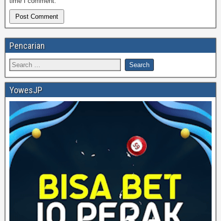
time I comment.
Pencarian
YowesJP