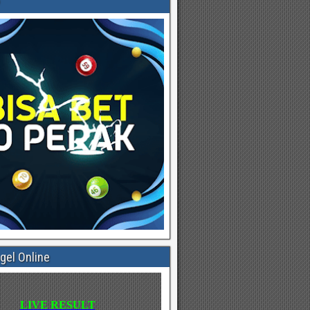
gel Online