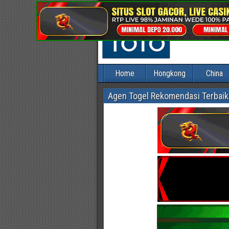
Indotogel HK Prediksi Togel Te
Prediksi Indotogel HK, Singapore Pools, Sid
Home
Hongkong
China
Agen Togel Rekomendasi Terbaik