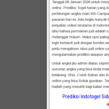
Tanggal 08 Januari 2026 untuk meng
online. Prediksi Togel harian yang A
perhitungan angka main BB Campur
pasaran hari ini. Ada begitu banyak 
perjudian online terutama di Indon
tahu bahwa permainan judi adalah s
melanggar hukum. Maka opsi paling
ingin bertaruh judi dengan kondisi
perlu mengakses situs judi online y
mengutamakan prediksi ataupun angk
Untuk angka jitu admin diatas seper
susunan angka yang bisa Anda m
belakang, Shio, Colok Bebas dan Be
online yang bisa Sobat gunakan. Te
hadiah yang menarik bagi kalian m
Prediksi Indotogel Sid
4