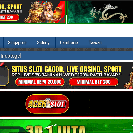
rlengkap
ney, China, Taiwan, Cambodia Paling Akurat dan jitu sesuai bocoran angka main
Singapore
Sidney
Cambodia
Taiwan
 Indotogel