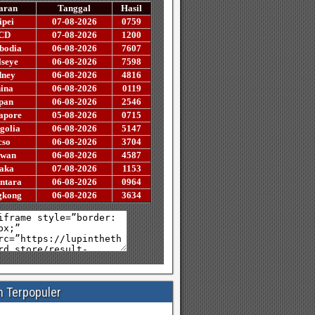
n Terpopuler