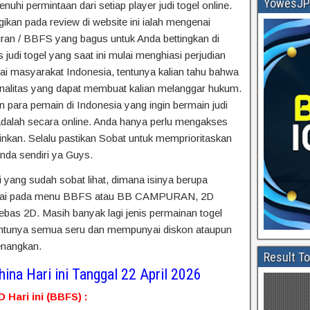
YowesJP
nuhi permintaan dari setiap player judi togel online.
ikan pada review di website ini ialah mengenai
n / BBFS yang bagus untuk Anda bettingkan di
us judi togel yang saat ini mulai menghiasi perjudian
gai masyarakat Indonesia, tentunya kalian tahu bahwa
inalitas yang dapat membuat kalian melanggar hukum.
an para pemain di Indonesia yang ingin bermain judi
dalah secara online. Anda hanya perlu mengakses
inkan. Selalu pastikan Sobat untuk memprioritaskan
Anda sendiri ya Guys.
i yang sudah sobat lihat, dimana isinya berupa
pakai pada menu BBFS atau BB CAMPURAN, 2D
bas 2D. Masih banyak lagi jenis permainan togel
Tentunya semua seru dan mempunyai diskon ataupun
enangkan.
Result To
hina Hari ini Tanggal 22 April 2026
D Hari ini (BBFS) :