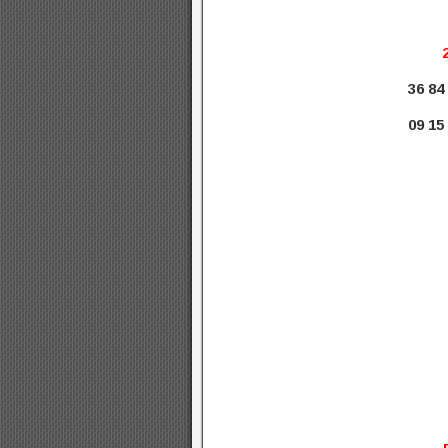
36 84
09 15