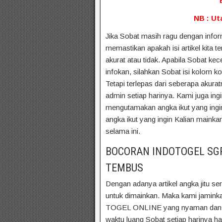
NB : Ut
Jika Sobat masih ragu dengan info
memastikan apakah isi artikel kita t
akurat atau tidak. Apabila Sobat k
infokan, silahkan Sobat isi kolom ko
Tetapi terlepas dari seberapa akurat
admin setiap harinya. Kami juga in
mengutamakan angka ikut yang ingin
angka ikut yang ingin Kalian maink
selama ini.
BOCORAN INDOTOGEL SGP
TEMBUS
Dengan adanya artikel angka jitu s
untuk dimainkan. Maka kami jamink
TOGEL ONLINE yang nyaman dan am
waktu luang Sobat setiap harinya ha