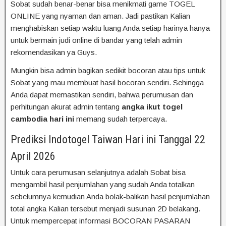
Sobat sudah benar-benar bisa menikmati game TOGEL
ONLINE yang nyaman dan aman. Jadi pastikan Kalian
menghabiskan setiap waktu luang Anda setiap harinya hanya
untuk bermain judi online di bandar yang telah admin
rekomendasikan ya Guys.
Mungkin bisa admin bagikan sedikit bocoran atau tips untuk
Sobat yang mau membuat hasil bocoran sendiri. Sehingga
Anda dapat memastikan sendiri, bahwa perumusan dan
perhitungan akurat admin tentang
angka ikut togel
cambodia hari ini
memang sudah terpercaya.
Prediksi Indotogel Taiwan Hari ini Tanggal 22
April 2026
Untuk cara perumusan selanjutnya adalah Sobat bisa
mengambil hasil penjumlahan yang sudah Anda totalkan
sebelumnya kemudian Anda bolak-balikan hasil penjumlahan
total angka Kalian tersebut menjadi susunan 2D belakang.
Untuk mempercepat informasi BOCORAN PASARAN