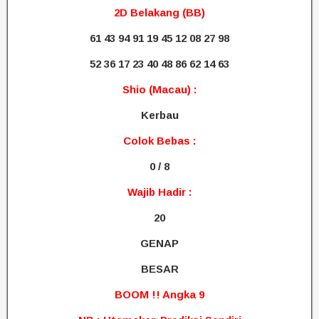
2D Belakang (BB)
61 43 94 91 19 45 12 08 27 98
52 36 17 23 40 48 86 62 14 63
Shio (Macau) :
Kerbau
Colok Bebas :
0 / 8
Wajib Hadir :
20
GENAP
BESAR
BOOM !! Angka 9