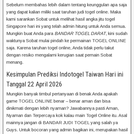
Sebelum membahas lebih dalam tentang keunggulan apa saja
yang dapat kalian miliki saat taruhan judi togel online. Maka
kami sarankan Sobat untuk melihat hasil angka jitu togel
Singapore hari ini yang telah admin hitung untuk Anda semua.
Mungkin buat Anda para
BANDAR TOGEL DARAT
, kini sudah
waktunya Sobat mulai pindah ke permainan TOGEL ONLINE
saja. Karena taruhan togel online, Anda tidak perlu takut
dengan resiko mengalami kerugian saat pemain Sobat
menang.
Kesimpulan Prediksi Indotogel Taiwan Hari ini
Tanggal 22 April 2026
Mungkin banyak timbul pertanyaan di benak Anda apakah
game TOGEL ONLINE benar – benar aman dan bisa
dinikmati dengan lebih nyaman? Jawabannya pasti Aman,
Nyaman dan Terpercaya kok kalau main Togel Online itu. Asal
mainnya jangan di BANDAR JUDI TOGEL yang salah ya
Guys. Untuk bocoran yang admin bagikan ini, merupakan hasil