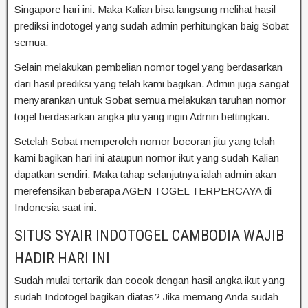
Singapore hari ini. Maka Kalian bisa langsung melihat hasil
prediksi indotogel yang sudah admin perhitungkan baig Sobat
semua.
Selain melakukan pembelian nomor togel yang berdasarkan
dari hasil prediksi yang telah kami bagikan. Admin juga sangat
menyarankan untuk Sobat semua melakukan taruhan nomor
togel berdasarkan angka jitu yang ingin Admin bettingkan.
Setelah Sobat memperoleh nomor bocoran jitu yang telah
kami bagikan hari ini ataupun nomor ikut yang sudah Kalian
dapatkan sendiri. Maka tahap selanjutnya ialah admin akan
merefensikan beberapa AGEN TOGEL TERPERCAYA di
Indonesia saat ini.
SITUS SYAIR INDOTOGEL CAMBODIA WAJIB
HADIR HARI INI
Sudah mulai tertarik dan cocok dengan hasil angka ikut yang
sudah Indotogel bagikan diatas? Jika memang Anda sudah