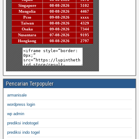
Pencarian Terpopuler
armanisale
wordpress login
wp admin
prediksi indotogel
prediksi indo togel