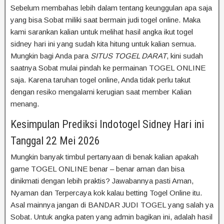
Sebelum membahas lebih dalam tentang keunggulan apa saja
yang bisa Sobat miliki saat bermain judi togel online. Maka
kami sarankan kalian untuk melihat hasil angka ikut togel
sidney hari ini yang sudah kita hitung untuk kalian semua.
Mungkin bagi Anda para
SITUS TOGEL DARAT
, kini sudah
saatnya Sobat mulai pindah ke permainan TOGEL ONLINE
saja. Karena taruhan togel online, Anda tidak perlu takut
dengan resiko mengalami kerugian saat member Kalian
menang.
Kesimpulan Prediksi Indotogel Sidney Hari ini
Tanggal 22 Mei 2026
Mungkin banyak timbul pertanyaan di benak kalian apakah
game TOGEL ONLINE benar – benar aman dan bisa
dinikmati dengan lebih praktis? Jawabannya pasti Aman,
Nyaman dan Terpercaya kok kalau betting Togel Online itu.
Asal mainnya jangan di BANDAR JUDI TOGEL yang salah ya
Sobat. Untuk angka paten yang admin bagikan ini, adalah hasil