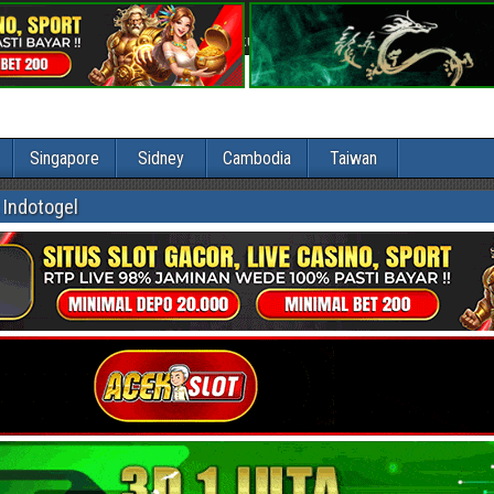
rlengkap
ney, China, Taiwan, Cambodia Paling Akurat dan jitu sesuai bocoran angka main
Singapore
Sidney
Cambodia
Taiwan
 Indotogel