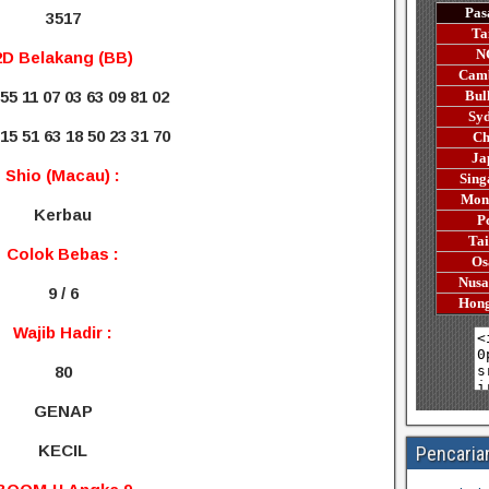
3517
2D Belakang (BB)
 55 11 07 03 63 09 81 02
 15 51 63 18 50 23 31 70
Shio (Macau) :
Kerbau
Colok Bebas :
9 / 6
Wajib Hadir :
80
GENAP
KECIL
Pencaria