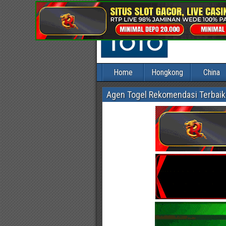
Indotogel HK Prediksi Togel Te
Prediksi Indotogel HK, Singapore Pools, Sid
Home
Hongkong
China
Agen Togel Rekomendasi Terbaik