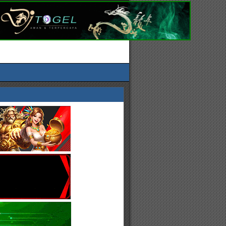
 dan syair togel online