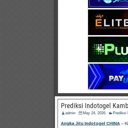
Prediksi Indotogel Kamb
admin
May 24, 2026
Prediksi 
Angka Jitu Indotogel CHINA
– Ki