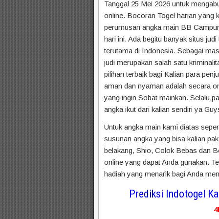
Tanggal 25 Mei 2026 untuk mengabul
online. Bocoran Togel harian yang k
perumusan angka main BB Campuran
hari ini. Ada begitu banyak situs jud
terutama di Indonesia. Sebagai mas
judi merupakan salah satu krimina
pilihan terbaik bagi Kalian para pen
aman dan nyaman adalah secara onl
yang ingin Sobat mainkan. Selalu 
angka ikut dari kalian sendiri ya Guy
Untuk angka main kami diatas sepert
susunan angka yang bisa kalian 
belakang, Shio, Colok Bebas dan Be
online yang dapat Anda gunakan. 
hadiah yang menarik bagi Anda me
Prediksi Indotogel K
4