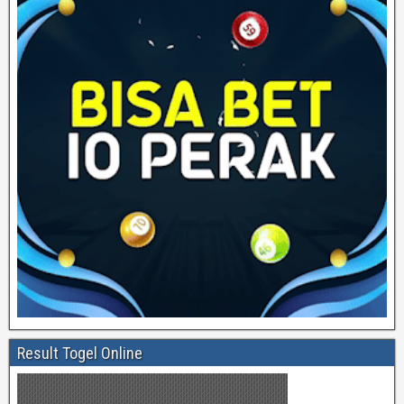
Result Togel Online