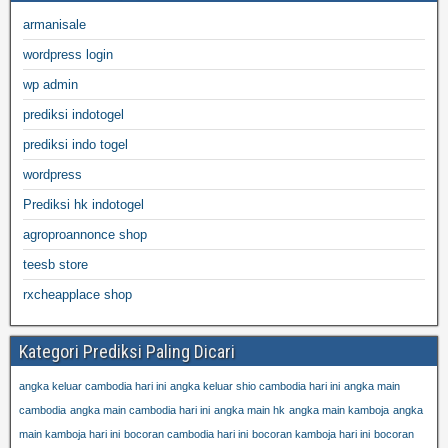
armanisale
wordpress login
wp admin
prediksi indotogel
prediksi indo togel
wordpress
Prediksi hk indotogel
agroproannonce shop
teesb store
rxcheapplace shop
Kategori Prediksi Paling Dicari
angka keluar cambodia hari ini
angka keluar shio cambodia hari ini
angka main
cambodia
angka main cambodia hari ini
angka main hk
angka main kamboja
angka
main kamboja hari ini
bocoran cambodia hari ini
bocoran kamboja hari ini
bocoran