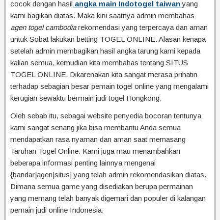
cocok dengan hasil
angka main Indotogel taiwan
yang
kami bagikan diatas. Maka kini saatnya admin membahas
agen togel cambodia
rekomendasi yang terpercaya dan aman
untuk Sobat lakukan betting TOGEL ONLINE. Alasan kenapa
setelah admin membagikan hasil angka tarung kami kepada
kalian semua, kemudian kita membahas tentang SITUS
TOGEL ONLINE. Dikarenakan kita sangat merasa prihatin
terhadap sebagian besar pemain togel online yang mengalami
kerugian sewaktu bermain judi togel Hongkong.
Oleh sebab itu, sebagai website penyedia bocoran tentunya
kami sangat senang jika bisa membantu Anda semua
mendapatkan rasa nyaman dan aman saat memasang
Taruhan Togel Online. Kami juga mau menambahkan
beberapa informasi penting lainnya mengenai
{bandar|agen|situs| yang telah admin rekomendasikan diatas.
Dimana semua game yang disediakan berupa permainan
yang memang telah banyak digemari dan populer di kalangan
pemain judi online Indonesia.