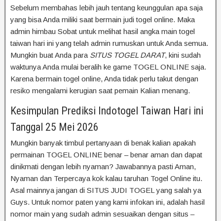
Sebelum membahas lebih jauh tentang keunggulan apa saja
yang bisa Anda miliki saat bermain judi togel online. Maka
admin himbau Sobat untuk melihat hasil angka main togel
taiwan hari ini yang telah admin rumuskan untuk Anda semua.
Mungkin buat Anda para
SITUS TOGEL DARAT
, kini sudah
waktunya Anda mulai beralih ke game TOGEL ONLINE saja.
Karena bermain togel online, Anda tidak perlu takut dengan
resiko mengalami kerugian saat pemain Kalian menang.
Kesimpulan Prediksi Indotogel Taiwan Hari ini
Tanggal 25 Mei 2026
Mungkin banyak timbul pertanyaan di benak kalian apakah
permainan TOGEL ONLINE benar – benar aman dan dapat
dinikmati dengan lebih nyaman? Jawabannya pasti Aman,
Nyaman dan Terpercaya kok kalau taruhan Togel Online itu.
Asal mainnya jangan di SITUS JUDI TOGEL yang salah ya
Guys. Untuk nomor paten yang kami infokan ini, adalah hasil
nomor main yang sudah admin sesuaikan dengan situs –