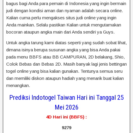
bagus bagi Anda para pemain di Indonesia yang ingin bermain
judi dengan kondisi aman dan nyaman adalah secara online.
Kalian cuma perlu mengakses situs judi online yang ingin
Anda mainkan. Selalu pastikan Kalian untuk mengutamakan
bocoran ataupun angka main dari Anda sendiri ya Guys.
Untuk angka tarung kami diatas seperti yang sudah sobat lihat,
dimana isinya berupa susunan angka yang bisa Anda pakai
pada menu BBFS atau BB CAMPURAN, 2D belakang, Shio,
Colok Bebas dan Bebas 2D. Masih banyak lagi jenis bettingan
togel online yang bisa kalian gunakan. Tentunya semua seru
dan memiliki diskon ataupun hadiah yang menarik buat kalian
menangkan.
Prediksi Indotogel Taiwan Hari ini Tanggal 25
Mei 2026
4D Hari ini (BBFS) :
9279