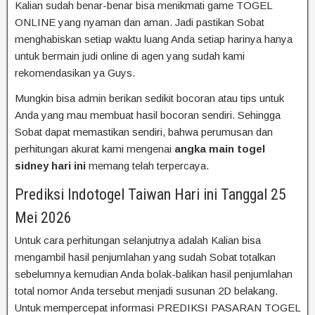
Kalian sudah benar-benar bisa menikmati game TOGEL
ONLINE yang nyaman dan aman. Jadi pastikan Sobat
menghabiskan setiap waktu luang Anda setiap harinya hanya
untuk bermain judi online di agen yang sudah kami
rekomendasikan ya Guys.
Mungkin bisa admin berikan sedikit bocoran atau tips untuk
Anda yang mau membuat hasil bocoran sendiri. Sehingga
Sobat dapat memastikan sendiri, bahwa perumusan dan
perhitungan akurat kami mengenai
angka main togel
sidney hari ini
memang telah terpercaya.
Prediksi Indotogel Taiwan Hari ini Tanggal 25
Mei 2026
Untuk cara perhitungan selanjutnya adalah Kalian bisa
mengambil hasil penjumlahan yang sudah Sobat totalkan
sebelumnya kemudian Anda bolak-balikan hasil penjumlahan
total nomor Anda tersebut menjadi susunan 2D belakang.
Untuk mempercepat informasi PREDIKSI PASARAN TOGEL