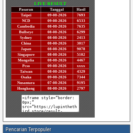
Pencarian Terpopuler