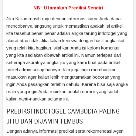
NB : Utamakan Prediksi Sendiri
Jika Kalian masih ragu dengan informasi kami, Anda dapat
mencobanya langsung untuk memastikan apakah isi artikel
kita tersebut benar-benar adalah angka tarung indotogel yang
akurat atau tidak. Jika kalian kecewa dengan hasil angka ikut
yang telah kita bagikan, silahkan Anda isi kolom komentar
yang kita sediakan dibawah artikel ini. Namun terlepas dari
seberapa akuratnya angka jitu yang kami buat pada artikel-
artikel admin setiap harinya. Kita juga ingin membagikan
masukkan agar kalian lebih mengutamakan bocoran yang
ingin Anda pasangkan terlebih dahulu. Karena bisa saja angka
main yang ingin Anda mainkan adalah nomor yang sudah
kalian nanti-nantikan selama ini.
PREDIKSI INDOTOGEL CAMBODIA PALING
JITU DAN DIJAMIN TEMBUS
Dengan adanya informasi prediksi serta rekomendasi Agen