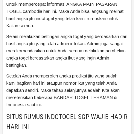
Untuk mempercepat informasi ANGKA MAIN PASARAN
TOGEL cambodia hari ini. Maka Anda bisa langsung melihat
hasil angka jitu indotogel yang telah kami rumuskan untuk
Kalian semua.
Selain melakukan bettingan angka togel yang berdasarkan dari
hasil angka jitu yang telah admin infokan. Admin juga sangat
merekomendasikan untuk Anda semua melakukan pembelian
angka togel berdasarkan angka ikut yang ingin Admin
bettingkan.
Setelah Anda memperoleh angka prediksi jitu yang sudah
kami bagikan hari ini ataupun nomor ikut yang telah Anda
dapatkan sendiri. Maka tahap selanjutnya adalah Kita akan
merefensikan beberapa BANDAR TOGEL TERAMAN di
Indonesia saat ini.
SITUS RUMUS INDOTOGEL SGP WAJIB HADIR
HARI INI