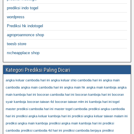
prediksi indo togel
wordpress
Prediksi hk indotogel
agroproannonce shop
teesb store
rxcheapplace shop
Kategori Prediksi Paling Dicari
angka keluar cambodia hari ini
angka keluar shio cambodia hari ini
angka main
cambodia
angka main cambodia hari ini
angka main hk
angka main kamboja
angka
main kamboja hari ini
bocoran cambodia hari ini
bocoran kamboja hari ini
bocoran
syair kamboja
bocoran taiwan 4d
bocoran taiwan mlm ini
kamboja hari ini togel
master prediksi cambodia hari ini
master togel cambodia
prediksi angka cambodia
hari ini
prediksi angka keluar kamboja hari ini
prediksi angka keluar taiwan malam ini
prediksi angka main kamboja
prediksi angka main kamboja hari ini
prediksi
cambodia
prediksi cambodia 4d hari ini
prediksi cambodia berjaya
prediksi