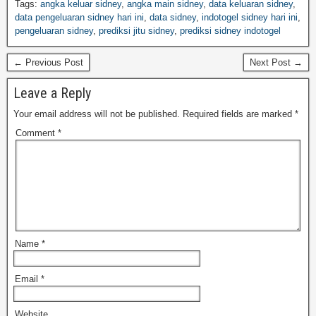
Tags:
angka keluar sidney
,
angka main sidney
,
data keluaran sidney
,
data pengeluaran sidney hari ini
,
data sidney
,
indotogel sidney hari ini
,
pengeluaran sidney
,
prediksi jitu sidney
,
prediksi sidney indotogel
← Previous Post
Next Post →
Leave a Reply
Your email address will not be published.
Required fields are marked
*
Comment
*
Name
*
Email
*
Website