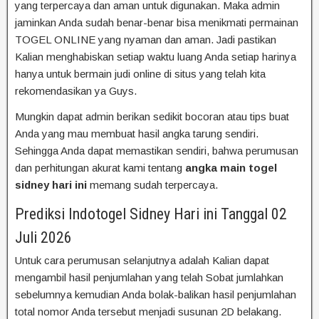
yang terpercaya dan aman untuk digunakan. Maka admin
jaminkan Anda sudah benar-benar bisa menikmati permainan
TOGEL ONLINE yang nyaman dan aman. Jadi pastikan
Kalian menghabiskan setiap waktu luang Anda setiap harinya
hanya untuk bermain judi online di situs yang telah kita
rekomendasikan ya Guys.
Mungkin dapat admin berikan sedikit bocoran atau tips buat
Anda yang mau membuat hasil angka tarung sendiri.
Sehingga Anda dapat memastikan sendiri, bahwa perumusan
dan perhitungan akurat kami tentang
angka main togel
sidney hari ini
memang sudah terpercaya.
Prediksi Indotogel Sidney Hari ini Tanggal 02
Juli 2026
Untuk cara perumusan selanjutnya adalah Kalian dapat
mengambil hasil penjumlahan yang telah Sobat jumlahkan
sebelumnya kemudian Anda bolak-balikan hasil penjumlahan
total nomor Anda tersebut menjadi susunan 2D belakang.