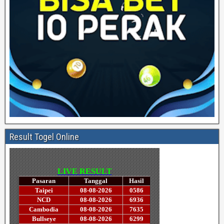
Result Togel Online