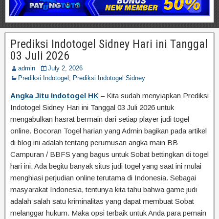
Prediksi Indotogel Sidney Hari ini Tanggal
03 Juli 2026
admin
July 2, 2026
Prediksi Indotogel
,
Prediksi Indotogel Sidney
Angka Jitu Indotogel HK
– Kita sudah menyiapkan Prediksi
Indotogel Sidney Hari ini Tanggal 03 Juli 2026 untuk
mengabulkan hasrat bermain dari setiap player judi togel
online. Bocoran Togel harian yang Admin bagikan pada artikel
di blog ini adalah tentang perumusan angka main BB
Campuran / BBFS yang bagus untuk Sobat bettingkan di togel
hari ini. Ada begitu banyak situs judi togel yang saat ini mulai
menghiasi perjudian online terutama di Indonesia. Sebagai
masyarakat Indonesia, tentunya kita tahu bahwa game judi
adalah salah satu kriminalitas yang dapat membuat Sobat
melanggar hukum. Maka opsi terbaik untuk Anda para pemain