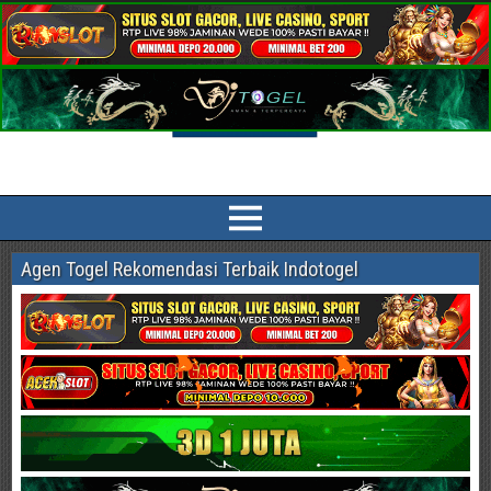
Indotogel HK Prediksi Togel Terlengkap
Prediksi Indotogel HK, Singapore Pools, Sidney, China, Taiwan, Cambodia
Paling Akurat dan jitu sesuai bocoran angka main dan syair togel online
Agen Togel Rekomendasi Terbaik Indotogel