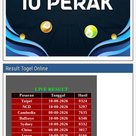
Result Togel Online