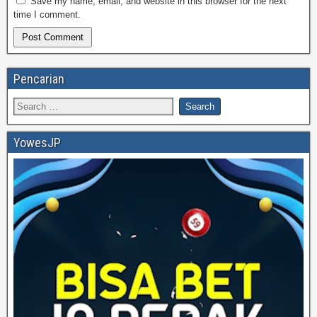
Save my name, email, and website in this browser for the next
time I comment.
Pencarian
YowesJP