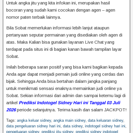
Untuk angka jitu yang kita infokan ini, merupakan hasil
bocoran yang sudah kami cocokan dengan agen – agen
nomor paten terbaik lainnya.
Bila Sobat memerlukan informasi lebih lanjut ataupun
pertanyaan seputar permainan yang disediakan oleh agen di
atas. Maka Kalian bisa gunakan layanan Live Chat yang
terdapat pada situs ini di bagian kanan bawah tampilan layar
Sobat.
Inilah beberapa saran positif yang bisa kami bagikan kepada
Anda agar dapat menjadi pemain judi online yang cerdas dan
bijak. Sehingga Anda bisa bertahan dalam jangka panjang
untuk menikmati sensasi enaknya memainkan judi online ya
Sobat. Sekian informasi dari admin dan sampai ketemu lagi di
artikel
Prediksi Indotogel Sidney Hari ini Tanggal 03 Juli
2026
periode selanjutnya. Terima kasih dan salam JACKPOT!
Tags:
angka keluar sidney
,
angka main sidney
,
data keluaran sidney
,
data pengeluaran sidney hari ini
,
data sidney
,
indotogel sidney hari ini
,
pengeluaran sidney
,
prediksi jitu sidney
,
prediksi sidney indotogel