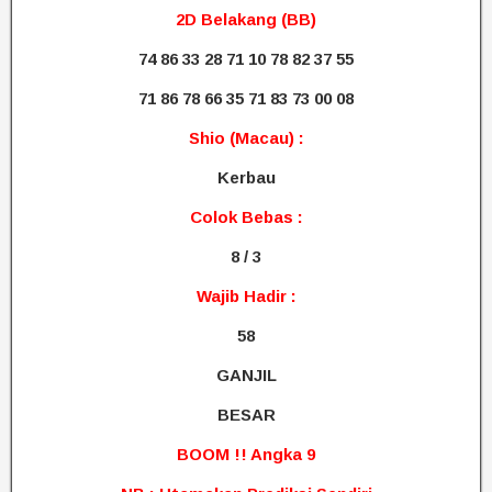
2D Belakang (BB)
74 86 33 28 71 10 78 82 37 55
71 86 78 66 35 71 83 73 00 08
Shio (Macau) :
Kerbau
Colok Bebas :
8 / 3
Wajib Hadir :
58
GANJIL
BESAR
BOOM !! Angka 9