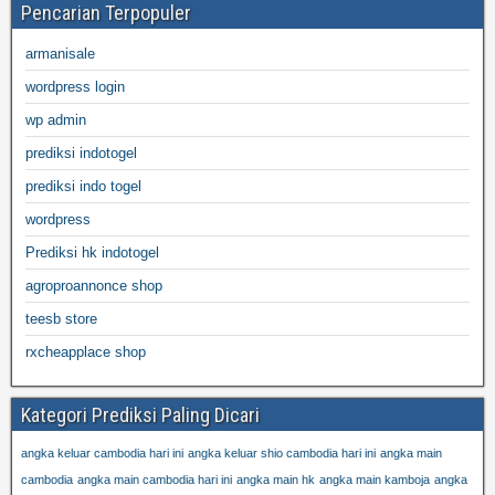
Pencarian Terpopuler
armanisale
wordpress login
wp admin
prediksi indotogel
prediksi indo togel
wordpress
Prediksi hk indotogel
agroproannonce shop
teesb store
rxcheapplace shop
Kategori Prediksi Paling Dicari
angka keluar cambodia hari ini
angka keluar shio cambodia hari ini
angka main
cambodia
angka main cambodia hari ini
angka main hk
angka main kamboja
angka