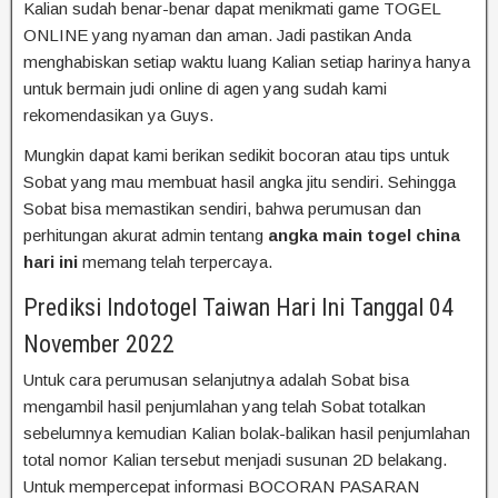
Kalian sudah benar-benar dapat menikmati game TOGEL
ONLINE yang nyaman dan aman. Jadi pastikan Anda
menghabiskan setiap waktu luang Kalian setiap harinya hanya
untuk bermain judi online di agen yang sudah kami
rekomendasikan ya Guys.
Mungkin dapat kami berikan sedikit bocoran atau tips untuk
Sobat yang mau membuat hasil angka jitu sendiri. Sehingga
Sobat bisa memastikan sendiri, bahwa perumusan dan
perhitungan akurat admin tentang
angka main togel china
hari ini
memang telah terpercaya.
Prediksi Indotogel Taiwan Hari Ini Tanggal 04
November 2022
Untuk cara perumusan selanjutnya adalah Sobat bisa
mengambil hasil penjumlahan yang telah Sobat totalkan
sebelumnya kemudian Kalian bolak-balikan hasil penjumlahan
total nomor Kalian tersebut menjadi susunan 2D belakang.
Untuk mempercepat informasi BOCORAN PASARAN