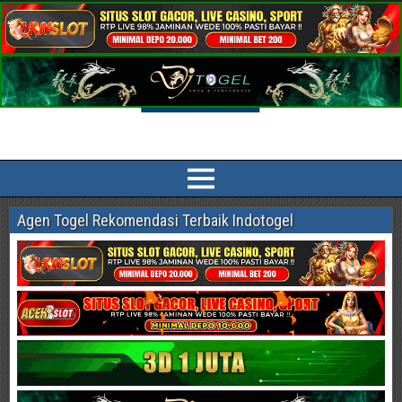
Indotogel HK Prediksi Togel Terlengkap
Prediksi Indotogel HK, Singapore Pools, Sidney, China, Taiwan, Cambodia
Paling Akurat dan jitu sesuai bocoran angka main dan syair togel online
Agen Togel Rekomendasi Terbaik Indotogel