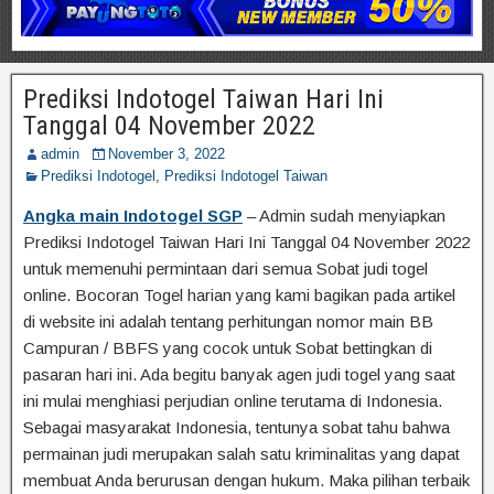
Prediksi Indotogel Taiwan Hari Ini
Tanggal 04 November 2022
admin
November 3, 2022
Prediksi Indotogel
,
Prediksi Indotogel Taiwan
Angka main Indotogel SGP
– Admin sudah menyiapkan
Prediksi Indotogel Taiwan Hari Ini Tanggal 04 November 2022
untuk memenuhi permintaan dari semua Sobat judi togel
online. Bocoran Togel harian yang kami bagikan pada artikel
di website ini adalah tentang perhitungan nomor main BB
Campuran / BBFS yang cocok untuk Sobat bettingkan di
pasaran hari ini. Ada begitu banyak agen judi togel yang saat
ini mulai menghiasi perjudian online terutama di Indonesia.
Sebagai masyarakat Indonesia, tentunya sobat tahu bahwa
permainan judi merupakan salah satu kriminalitas yang dapat
membuat Anda berurusan dengan hukum. Maka pilihan terbaik