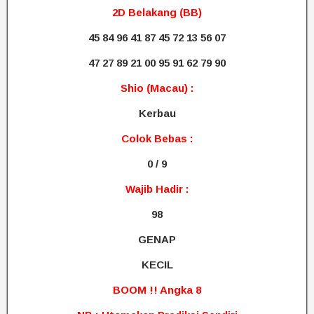
2D Belakang (BB)
45 84 96 41 87 45 72 13 56 07
47 27 89 21 00 95 91 62 79 90
Shio (Macau) :
Kerbau
Colok Bebas :
0 / 9
Wajib Hadir :
98
GENAP
KECIL
BOOM !! Angka 8