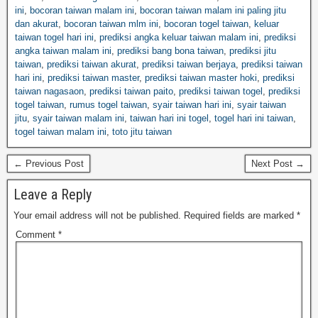
ini
,
bocoran taiwan malam ini
,
bocoran taiwan malam ini paling jitu
dan akurat
,
bocoran taiwan mlm ini
,
bocoran togel taiwan
,
keluar
taiwan togel hari ini
,
prediksi angka keluar taiwan malam ini
,
prediksi
angka taiwan malam ini
,
prediksi bang bona taiwan
,
prediksi jitu
taiwan
,
prediksi taiwan akurat
,
prediksi taiwan berjaya
,
prediksi taiwan
hari ini
,
prediksi taiwan master
,
prediksi taiwan master hoki
,
prediksi
taiwan nagasaon
,
prediksi taiwan paito
,
prediksi taiwan togel
,
prediksi
togel taiwan
,
rumus togel taiwan
,
syair taiwan hari ini
,
syair taiwan
jitu
,
syair taiwan malam ini
,
taiwan hari ini togel
,
togel hari ini taiwan
,
togel taiwan malam ini
,
toto jitu taiwan
← Previous Post
Next Post →
Leave a Reply
Your email address will not be published.
Required fields are marked
*
Comment
*