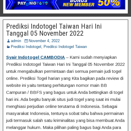
Prediksi Indotogel Taiwan Hari Ini
Tanggal 05 November 2022
admin
November 4, 2022
Prediksi Indotogel
,
Prediksi Indotogel Taiwan
Syair Indotogel CAMBODIA
– Kami sudah menyiapkan
Prediksi Indotogel Taiwan Hari Ini Tanggal 05 November 2022
untuk mengabulkan permintaan dari semua pemain judi togel
online. Prediksi Togel harian yang Kita bagikan pada review di
website ini yaitu tentang perhitungan nomor main BB
Campuran / BBFS yang bagus untuk Anda bettingkan di togel
hari ini. Ada begitu banyak situs judi togel yang saat ini mulai
menghiasi perjudian online terutama di Indonesia. Sebagai
masyarakat Indonesia, tentunya sobat tahu bahwa permainan
judi termasuk salah satu kriminalitas yang bisa membuat Anda
melanggar hukum. Maka pilihan paling bagus bagi Anda para