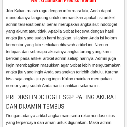
NB : Utamakan Prediksi Sendiri
Jika Kalian masih ragu dengan informasi kita, Anda dapat
mencobanya langsung untuk memastikan apakah isi artikel
admin tersebut benar-benar merupakan angka ikut indotogel
yang akurat atau tidak. Apabila Sobat kecewa dengan hasil
angka jitu yang sudah kami bagikan, silahkan Anda isi kolom
komentar yang kita sediakan dibawah artikel ini. Namun
terlepas dari seberapa akuratnya angka tarung yang kami
berikan pada artikel-artikel admin setiap harinya. Admin juga
ingin membagikan masukkan agar Sobat lebih mengutamakan
angka jitu yang ingin Anda pasangkan terlebih dahulu. Karena
bisa saja angka jitu yang ingin Kalian mainkan merupakan
nomor yang sudah Anda nanti-nantikan selama ini.
PREDIKSI INDOTOGEL SGP PALING AKURAT
DAN DIJAMIN TEMBUS
Dengan adanya artikel angka main serta rekomendasi situs
yang terpercaya dan aman untuk digunakan. Maka admin