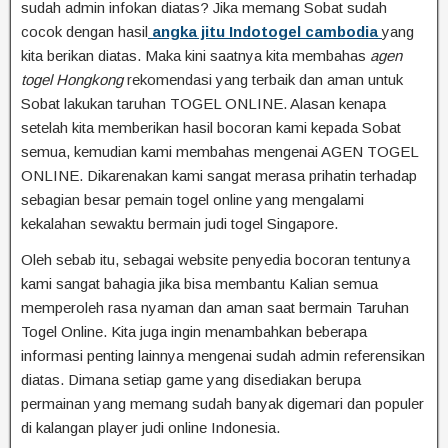
sudah admin infokan diatas? Jika memang Sobat sudah
cocok dengan hasil
angka jitu Indotogel cambodia
yang
kita berikan diatas. Maka kini saatnya kita membahas
agen
togel Hongkong
rekomendasi yang terbaik dan aman untuk
Sobat lakukan taruhan TOGEL ONLINE. Alasan kenapa
setelah kita memberikan hasil bocoran kami kepada Sobat
semua, kemudian kami membahas mengenai AGEN TOGEL
ONLINE. Dikarenakan kami sangat merasa prihatin terhadap
sebagian besar pemain togel online yang mengalami
kekalahan sewaktu bermain judi togel Singapore.
Oleh sebab itu, sebagai website penyedia bocoran tentunya
kami sangat bahagia jika bisa membantu Kalian semua
memperoleh rasa nyaman dan aman saat bermain Taruhan
Togel Online. Kita juga ingin menambahkan beberapa
informasi penting lainnya mengenai sudah admin referensikan
diatas. Dimana setiap game yang disediakan berupa
permainan yang memang sudah banyak digemari dan populer
di kalangan player judi online Indonesia.