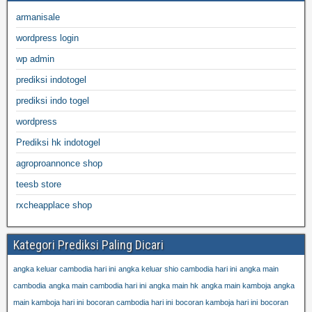
armanisale
wordpress login
wp admin
prediksi indotogel
prediksi indo togel
wordpress
Prediksi hk indotogel
agroproannonce shop
teesb store
rxcheapplace shop
Kategori Prediksi Paling Dicari
angka keluar cambodia hari ini
angka keluar shio cambodia hari ini
angka main
cambodia
angka main cambodia hari ini
angka main hk
angka main kamboja
angka
main kamboja hari ini
bocoran cambodia hari ini
bocoran kamboja hari ini
bocoran