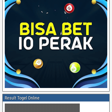
Result Togel Online