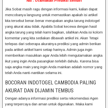
NB : Utamakan Prediksi Sendiri
Jika Sobat masih ragu dengan informasi kami, kalian dapat
mencobanya langsung untuk memastikan apakah isi artikel
kita tersebut benar-benar merupakan angka tarung indotogel
yang akurat atau tidak. Apabila Sobat kecewa dengan hasil
angka tarung yang telah kami bagikan, silahkan Anda isi kolom
komentar yang kita sediakan dibawah artikel ini. Akan Tetapi
terlepas dari seberapa akuratnya prediksi yang admin berikan
pada artikel-artikel kami setiap harinya. Admin juga ingin
memberikan masukkan agar Anda lebih mengutamakan angka
ikut yang ingin Anda pasangkan terlebih dahulu. Karena bisa
saja angka main yang ingin Anda mainkan adalah nomor yang
telah Anda nanti-nantikan selama ini.
BOCORAN INDOTOGEL CAMBODIA PALING
AKURAT DAN DIJAMIN TEMBUS
Dengan adanya informasi prediksi serta rekomendasi Agen
yang terpercaya dan aman untuk digunakan. Maka kami