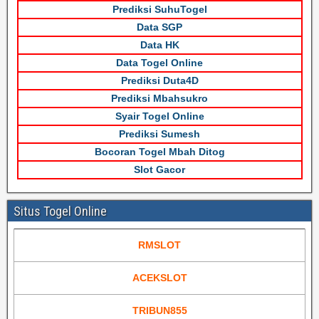
Prediksi SuhuTogel
Data SGP
Data HK
Data Togel Online
Prediksi Duta4D
Prediksi Mbahsukro
Syair Togel Online
Prediksi Sumesh
Bocoran Togel Mbah Ditog
Slot Gacor
Situs Togel Online
RMSLOT
ACEKSLOT
TRIBUN855