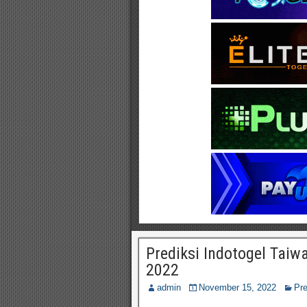
Prediksi Indotogel Taiw
2022
admin
November 15, 2022
Pre