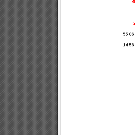
4
55 86
14 56