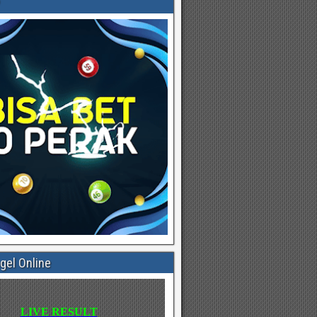
gel Online