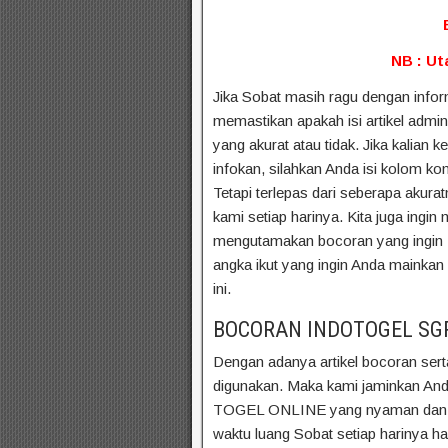
NB : Ut
Jika Sobat masih ragu dengan info
memastikan apakah isi artikel admi
yang akurat atau tidak. Jika kalian 
infokan, silahkan Anda isi kolom kom
Tetapi terlepas dari seberapa akura
kami setiap harinya. Kita juga ingi
mengutamakan bocoran yang ingin Ka
angka ikut yang ingin Anda mainkan
ini.
BOCORAN INDOTOGEL SGP
Dengan adanya artikel bocoran sert
digunakan. Maka kami jaminkan An
TOGEL ONLINE yang nyaman dan am
waktu luang Sobat setiap harinya ha