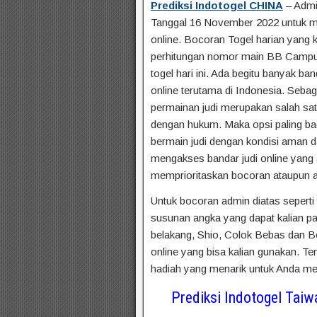
Prediksi Indotogel CHINA
– Admi
Tanggal 16 November 2022 untuk mem
online. Bocoran Togel harian yang ka
perhitungan nomor main BB Campur
togel hari ini. Ada begitu banyak ban
online terutama di Indonesia. Seba
permainan judi merupakan salah sat
dengan hukum. Maka opsi paling bag
bermain judi dengan kondisi aman d
mengakses bandar judi online yang a
memprioritaskan bocoran ataupun a
Untuk bocoran admin diatas seperti 
susunan angka yang dapat kalian
belakang, Shio, Colok Bebas dan Be
online yang bisa kalian gunakan. 
hadiah yang menarik untuk Anda m
Prediksi Indotogel Taiw