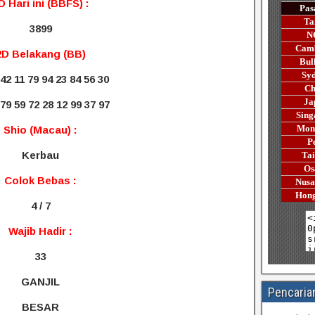
D Hari ini (BBFS) :
3899
2D Belakang (BB)
 42 11 79 94 23 84 56 30
 79 59 72 28 12 99 37 97
Shio (Macau) :
Kerbau
Colok Bebas :
4 / 7
Wajib Hadir :
33
GANJIL
Pencaria
BESAR