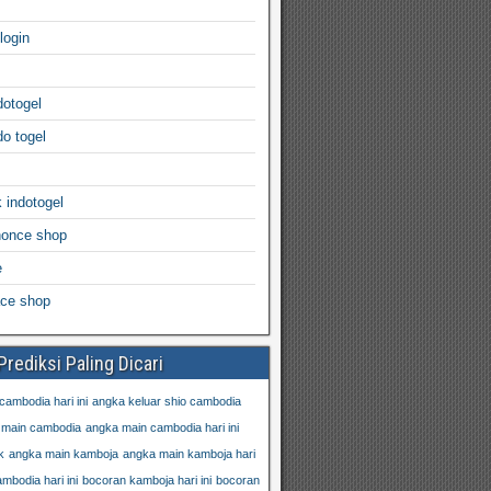
login
dotogel
do togel
 indotogel
nonce shop
e
ace shop
Prediksi Paling Dicari
cambodia hari ini
angka keluar shio cambodia
 main cambodia
angka main cambodia hari ini
k
angka main kamboja
angka main kamboja hari
mbodia hari ini
bocoran kamboja hari ini
bocoran