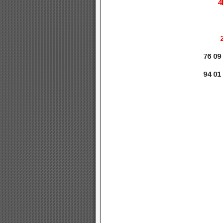
4
76 09
94 01