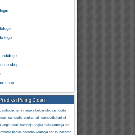
login
dotogel
do togel
 indotogel
nonce shop
e
ace shop
Prediksi Paling Dicari
cambodia hari ini
angka keluar shio cambodia
 main cambodia
angka main cambodia hari ini
k
angka main kamboja
angka main kamboja hari
mbodia hari ini
bocoran kamboja hari ini
bocoran