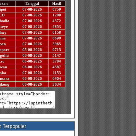
n Terpopuler