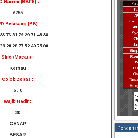
D Hari ini (BBFS) :
6755
2D Belakang (BB)
 83 73 51 79 29 71 48 88
 36 28 28 77 52 49 75 00
Shio (Macau) :
Kerbau
Colok Bebas :
6 / 0
Wajib Hadir :
36
GENAP
Pencaria
BESAR