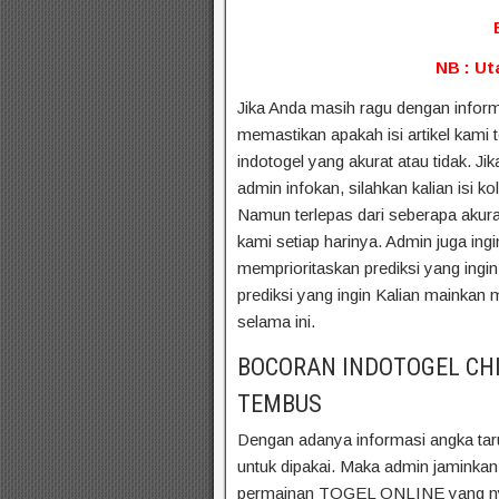
NB : Ut
Jika Anda masih ragu dengan infor
memastikan apakah isi artikel kami
indotogel yang akurat atau tidak. Ji
admin infokan, silahkan kalian isi k
Namun terlepas dari seberapa akurat
kami setiap harinya. Admin juga in
memprioritaskan prediksi yang ingin
prediksi yang ingin Kalian mainkan
selama ini.
BOCORAN INDOTOGEL CHI
TEMBUS
Dengan adanya informasi angka tar
untuk dipakai. Maka admin jaminka
permainan TOGEL ONLINE yang nya