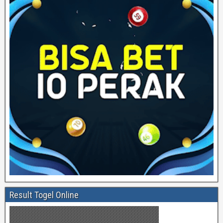
Result Togel Online