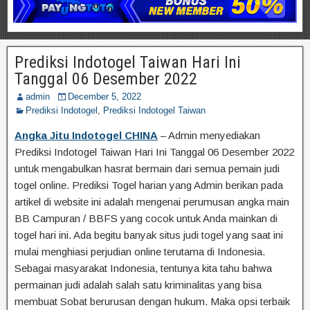
Prediksi Indotogel Taiwan Hari Ini
Tanggal 06 Desember 2022
admin
December 5, 2022
Prediksi Indotogel
,
Prediksi Indotogel Taiwan
Angka Jitu Indotogel CHINA
– Admin menyediakan
Prediksi Indotogel Taiwan Hari Ini Tanggal 06 Desember 2022
untuk mengabulkan hasrat bermain dari semua pemain judi
togel online. Prediksi Togel harian yang Admin berikan pada
artikel di website ini adalah mengenai perumusan angka main
BB Campuran / BBFS yang cocok untuk Anda mainkan di
togel hari ini. Ada begitu banyak situs judi togel yang saat ini
mulai menghiasi perjudian online terutama di Indonesia.
Sebagai masyarakat Indonesia, tentunya kita tahu bahwa
permainan judi adalah salah satu kriminalitas yang bisa
membuat Sobat berurusan dengan hukum. Maka opsi terbaik