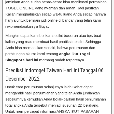
jaminkan Anda sudah benar-benar bisa menikmati permainan
TOGEL ONLINE yang nyaman dan aman. Jadi pastikan
Kalian menghabiskan setiap waktu luang Anda setiap harinya
hanya untuk bermain judi online di bandar yang telah kami
rekomendasikan ya Guys.
Mungkin dapat kami berikan sedikit bocoran atau tips buat
kalian yang mau membuat hasil prediksi sendiri. Sehingga
Anda bisa memastikan sendiri, bahwa perumusan dan
perhitungan akurat kami tentang
angka ikut togel
Singapore hari ini
memang sudah terpercaya.
Prediksi Indotogel Taiwan Hari Ini Tanggal 06
Desember 2022
Untuk cara perumusan selanjutnya ialah Sobat dapat
mengambil hasil penjumlahan yang telah Anda jumlahkan
sebelumnya kemudian Anda bolak-balikan hasil penjumlahan
total angka Anda tersebut menjadi susunan 2D belakang.
Untuk mempercepat informasi ANGKA IKUT PASARAN