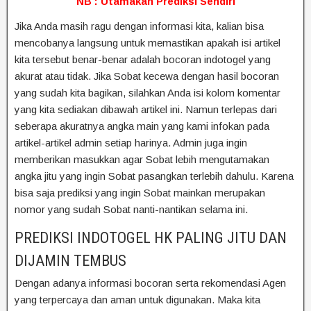
NB : Utamakan Prediksi Sendiri
Jika Anda masih ragu dengan informasi kita, kalian bisa
mencobanya langsung untuk memastikan apakah isi artikel
kita tersebut benar-benar adalah bocoran indotogel yang
akurat atau tidak. Jika Sobat kecewa dengan hasil bocoran
yang sudah kita bagikan, silahkan Anda isi kolom komentar
yang kita sediakan dibawah artikel ini. Namun terlepas dari
seberapa akuratnya angka main yang kami infokan pada
artikel-artikel admin setiap harinya. Admin juga ingin
memberikan masukkan agar Sobat lebih mengutamakan
angka jitu yang ingin Sobat pasangkan terlebih dahulu. Karena
bisa saja prediksi yang ingin Sobat mainkan merupakan
nomor yang sudah Sobat nanti-nantikan selama ini.
PREDIKSI INDOTOGEL HK PALING JITU DAN
DIJAMIN TEMBUS
Dengan adanya informasi bocoran serta rekomendasi Agen
yang terpercaya dan aman untuk digunakan. Maka kita