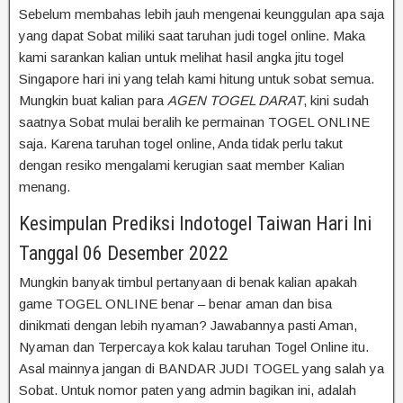
Sebelum membahas lebih jauh mengenai keunggulan apa saja
yang dapat Sobat miliki saat taruhan judi togel online. Maka
kami sarankan kalian untuk melihat hasil angka jitu togel
Singapore hari ini yang telah kami hitung untuk sobat semua.
Mungkin buat kalian para
AGEN TOGEL DARAT
, kini sudah
saatnya Sobat mulai beralih ke permainan TOGEL ONLINE
saja. Karena taruhan togel online, Anda tidak perlu takut
dengan resiko mengalami kerugian saat member Kalian
menang.
Kesimpulan Prediksi Indotogel Taiwan Hari Ini
Tanggal 06 Desember 2022
Mungkin banyak timbul pertanyaan di benak kalian apakah
game TOGEL ONLINE benar – benar aman dan bisa
dinikmati dengan lebih nyaman? Jawabannya pasti Aman,
Nyaman dan Terpercaya kok kalau taruhan Togel Online itu.
Asal mainnya jangan di BANDAR JUDI TOGEL yang salah ya
Sobat. Untuk nomor paten yang admin bagikan ini, adalah