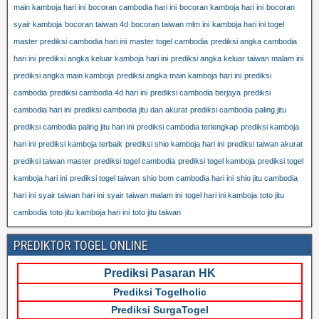
main kamboja hari ini
bocoran cambodia hari ini
bocoran kamboja hari ini
bocoran
syair kamboja
bocoran taiwan 4d
bocoran taiwan mlm ini
kamboja hari ini togel
master prediksi cambodia hari ini
master togel cambodia
prediksi angka cambodia
hari ini
prediksi angka keluar kamboja hari ini
prediksi angka keluar taiwan malam ini
prediksi angka main kamboja
prediksi angka main kamboja hari ini
prediksi
cambodia
prediksi cambodia 4d hari ini
prediksi cambodia berjaya
prediksi
cambodia hari ini
prediksi cambodia jitu dan akurat
prediksi cambodia paling jitu
prediksi cambodia paling jitu hari ini
prediksi cambodia terlengkap
prediksi kamboja
hari ini
prediksi kamboja terbaik
prediksi shio kamboja hari ini
prediksi taiwan akurat
prediksi taiwan master
prediksi togel cambodia
prediksi togel kamboja
prediksi togel
kamboja hari ini
prediksi togel taiwan
shio bom cambodia hari ini
shio jitu cambodia
hari ini
syair taiwan hari ini
syair taiwan malam ini
togel hari ini kamboja
toto jitu
cambodia
toto jitu kamboja hari ini
toto jitu taiwan
PREDIKTOR TOGEL ONLINE
Prediksi Pasaran HK
Prediksi Togelholic
Prediksi SurgaTogel