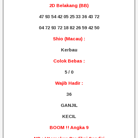
2D Belakang (BB)
47 93 54 42 05 25 33 36 43 72
04 72 93 72 18 82 26 59 42 50
Shio (Macau) :
Kerbau
Colok Bebas :
5 / 0
Wajib Hadir :
36
GANJIL
KECIL
BOOM !! Angka 9