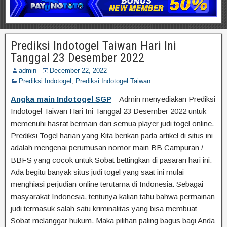
Prediksi Indotogel Taiwan Hari Ini
Tanggal 23 Desember 2022
admin
December 22, 2022
Prediksi Indotogel
,
Prediksi Indotogel Taiwan
Angka main Indotogel SGP
– Admin menyediakan Prediksi
Indotogel Taiwan Hari Ini Tanggal 23 Desember 2022 untuk
memenuhi hasrat bermain dari semua player judi togel online.
Prediksi Togel harian yang Kita berikan pada artikel di situs ini
adalah mengenai perumusan nomor main BB Campuran /
BBFS yang cocok untuk Sobat bettingkan di pasaran hari ini.
Ada begitu banyak situs judi togel yang saat ini mulai
menghiasi perjudian online terutama di Indonesia. Sebagai
masyarakat Indonesia, tentunya kalian tahu bahwa permainan
judi termasuk salah satu kriminalitas yang bisa membuat
Sobat melanggar hukum. Maka pilihan paling bagus bagi Anda