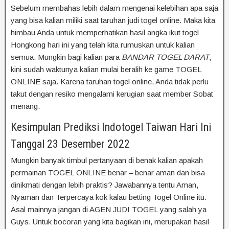
Sebelum membahas lebih dalam mengenai kelebihan apa saja
yang bisa kalian miliki saat taruhan judi togel online. Maka kita
himbau Anda untuk memperhatikan hasil angka ikut togel
Hongkong hari ini yang telah kita rumuskan untuk kalian
semua. Mungkin bagi kalian para
BANDAR TOGEL DARAT
,
kini sudah waktunya kalian mulai beralih ke game TOGEL
ONLINE saja. Karena taruhan togel online, Anda tidak perlu
takut dengan resiko mengalami kerugian saat member Sobat
menang.
Kesimpulan Prediksi Indotogel Taiwan Hari Ini
Tanggal 23 Desember 2022
Mungkin banyak timbul pertanyaan di benak kalian apakah
permainan TOGEL ONLINE benar – benar aman dan bisa
dinikmati dengan lebih praktis? Jawabannya tentu Aman,
Nyaman dan Terpercaya kok kalau betting Togel Online itu.
Asal mainnya jangan di AGEN JUDI TOGEL yang salah ya
Guys. Untuk bocoran yang kita bagikan ini, merupakan hasil