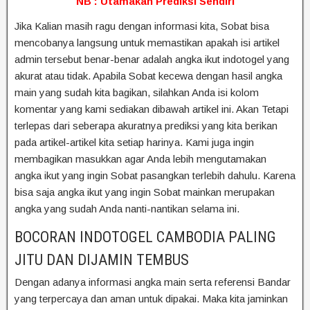
NB : Utamakan Prediksi Sendiri
Jika Kalian masih ragu dengan informasi kita, Sobat bisa
mencobanya langsung untuk memastikan apakah isi artikel
admin tersebut benar-benar adalah angka ikut indotogel yang
akurat atau tidak. Apabila Sobat kecewa dengan hasil angka
main yang sudah kita bagikan, silahkan Anda isi kolom
komentar yang kami sediakan dibawah artikel ini. Akan Tetapi
terlepas dari seberapa akuratnya prediksi yang kita berikan
pada artikel-artikel kita setiap harinya. Kami juga ingin
membagikan masukkan agar Anda lebih mengutamakan
angka ikut yang ingin Sobat pasangkan terlebih dahulu. Karena
bisa saja angka ikut yang ingin Sobat mainkan merupakan
angka yang sudah Anda nanti-nantikan selama ini.
BOCORAN INDOTOGEL CAMBODIA PALING
JITU DAN DIJAMIN TEMBUS
Dengan adanya informasi angka main serta referensi Bandar
yang terpercaya dan aman untuk dipakai. Maka kita jaminkan