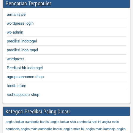
Pencarian Terpopuler
armanisale
wordpress login
wp admin
prediksi indotogel
prediksi indo togel
wordpress
Prediksi hk indotogel
agroproannonce shop
teesb store
rxcheapplace shop
Kategori Prediksi Paling Dicari
angka keluar cambodia hari ini
angka keluar shio cambodia hari ini
angka main
cambodia
angka main cambodia hari ini
angka main hk
angka main kamboja
angka