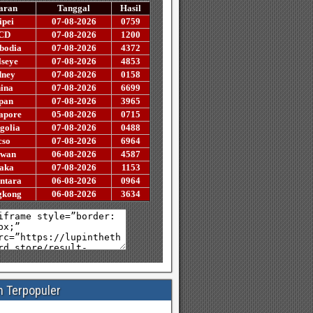
n Terpopuler