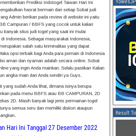
YowesJP
 memberikan Prediksi Indotogel Taiwan Hari Ini
gabulkan hasrat bermain dari setiap Sobat judi
yang Admin berikan pada review di website ini yaitu
BB Campuran / BBFS yang cocok untuk kalian
tu banyak situs judi togel yang saat ini mulai
a di Indonesia. Sebagai masyarakat Indonesia,
merupakan salah satu kriminalitas yang dapat
a opsi terbaik bagi Anda para pemain di Indonesia
disi aman dan nyaman adalah secara online. Sobat
line yang ingin Anda mainkan. Selalu pastikan Kalian
n angka main dari Anda sendiri ya Guys.
rti yang sudah Anda lihat, dimana isinya berupa
 mainkan pada menu BBFS atau BB CAMPURAN, 2D
bas 2D. Masih banyak lagi jenis permainan togel
ntunya semua seru dan memiliki diskon ataupun
Result To
nangkan.
an Hari Ini Tanggal 27 Desember 2022