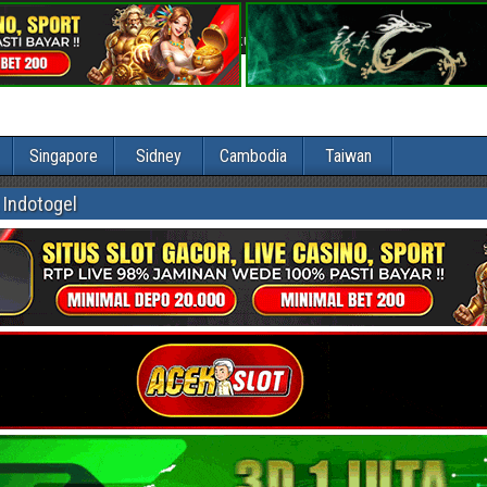
rlengkap
ney, China, Taiwan, Cambodia Paling Akurat dan jitu sesuai bocoran angka main
Singapore
Sidney
Cambodia
Taiwan
 Indotogel