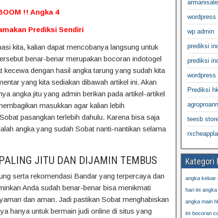
armanisale
BOOM !! Angka 4
wordpress 
amakan Prediksi Sendiri
wp admin
prediksi in
asi kita, kalian dapat mencobanya langsung untuk
 tersebut benar-benar merupakan bocoran indotogel
prediksi in
at kecewa dengan hasil angka tarung yang sudah kita
wordpress
entar yang kita sediakan dibawah artikel ini. Akan
Prediksi hk
nya angka jitu yang admin berikan pada artikel-artikel
agroproan
n membagikan masukkan agar kalian lebih
obat pasangkan terlebih dahulu. Karena bisa saja
teesb stor
dalah angka yang sudah Sobat nanti-nantikan selama
rxcheappl
 PALING JITU DAN DIJAMIN TEMBUS
Kategori 
ung serta rekomendasi Bandar yang terpercaya dan
angka keluar 
aminkan Anda sudah benar-benar bisa menikmati
hari ini
angka
man dan aman. Jadi pastikan Sobat menghabiskan
angka main h
ya hanya untuk bermain judi online di situs yang
ini
bocoran ca