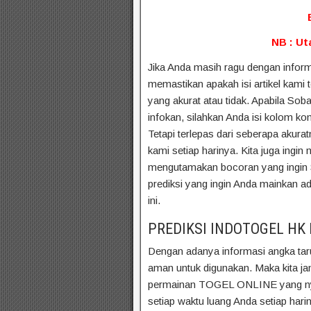
NB : Ut
Jika Anda masih ragu dengan inform
memastikan apakah isi artikel kami
yang akurat atau tidak. Apabila Sob
infokan, silahkan Anda isi kolom kom
Tetapi terlepas dari seberapa akurat
kami setiap harinya. Kita juga ingi
mengutamakan bocoran yang ingin S
prediksi yang ingin Anda mainkan a
ini.
PREDIKSI INDOTOGEL HK
Dengan adanya informasi angka tar
aman untuk digunakan. Maka kita j
permainan TOGEL ONLINE yang nya
setiap waktu luang Anda setiap harin