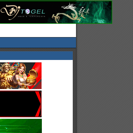
 dan syair togel online