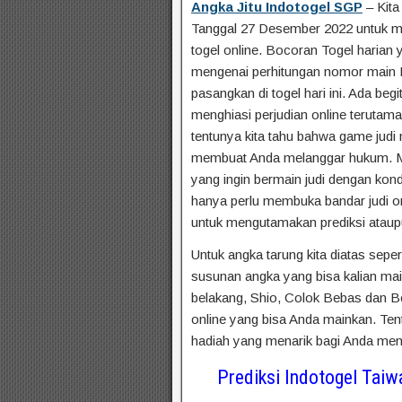
Angka Jitu Indotogel SGP
– Kita
Tanggal 27 Desember 2022 untuk men
togel online. Bocoran Togel harian 
mengenai perhitungan nomor main 
pasangkan di togel hari ini. Ada begi
menghiasi perjudian online terutam
tentunya kita tahu bahwa game judi 
membuat Anda melanggar hukum. Mak
yang ingin bermain judi dengan kon
hanya perlu membuka bandar judi on
untuk mengutamakan prediksi ataupu
Untuk angka tarung kita diatas sepe
susunan angka yang bisa kalian
belakang, Shio, Colok Bebas dan Be
online yang bisa Anda mainkan. Te
hadiah yang menarik bagi Anda me
Prediksi Indotogel Taiw