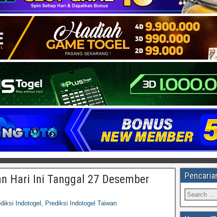
Pencaria
an Hari Ini Tanggal 27 Desember
diksi Indotogel
,
Prediksi Indotogel Taiwan