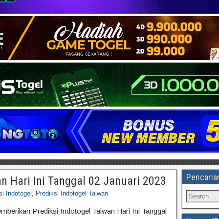
Pencaria
an Hari Ini Tanggal 02 Januari 2023
si Indotogel
,
Prediksi Indotogel Taiwan
mberikan Prediksi Indotogel Taiwan Hari Ini Tanggal