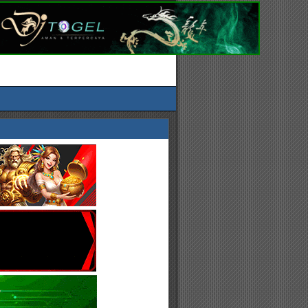
 dan syair togel online