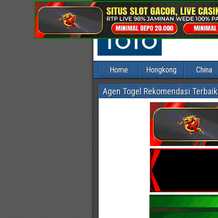
Indotogel HK Prediksi Togel Te
Prediksi Indotogel HK, Singapore Pools, Sid
Home
Hongkong
China
Agen Togel Rekomendasi Terbaik