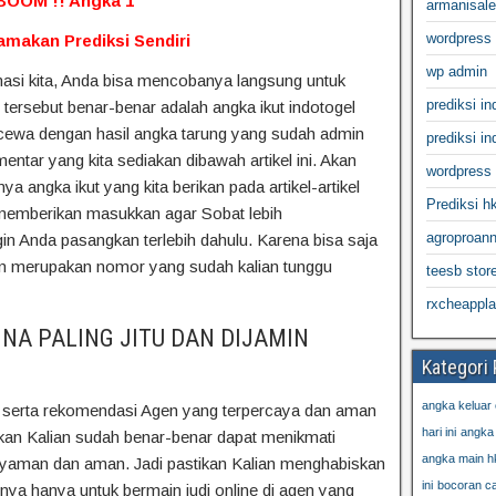
BOOM !! Angka 1
armanisale
wordpress 
amakan Prediksi Sendiri
wp admin
masi kita, Anda bisa mencobanya langsung untuk
prediksi in
 tersebut benar-benar adalah angka ikut indotogel
kecewa dengan hasil angka tarung yang sudah admin
prediksi in
entar yang kita sediakan dibawah artikel ini. Akan
wordpress
ya angka ikut yang kita berikan pada artikel-artikel
Prediksi hk
n memberikan masukkan agar Sobat lebih
agroproan
in Anda pasangkan terlebih dahulu. Karena bisa saja
an merupakan nomor yang sudah kalian tunggu
teesb stor
rxcheappl
NA PALING JITU DAN DIJAMIN
Kategori 
angka keluar 
g serta rekomendasi Agen yang terpercaya dan aman
hari ini
angka
kan Kalian sudah benar-benar dapat menikmati
angka main h
man dan aman. Jadi pastikan Kalian menghabiskan
ini
bocoran ca
rinya hanya untuk bermain judi online di agen yang