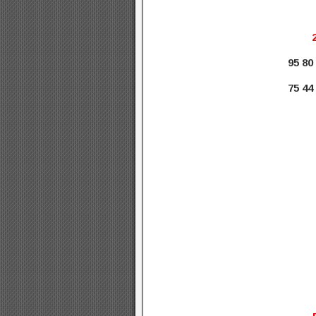
95 80
75 44