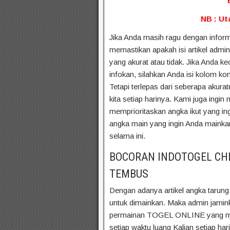
NB : Ut
Jika Anda masih ragu dengan infor
memastikan apakah isi artikel admin
yang akurat atau tidak. Jika Anda 
infokan, silahkan Anda isi kolom kom
Tetapi terlepas dari seberapa akuratn
kita setiap harinya. Kami juga ingi
memprioritaskan angka ikut yang ing
angka main yang ingin Anda maink
selama ini.
BOCORAN INDOTOGEL CHI
TEMBUS
Dengan adanya artikel angka tarun
untuk dimainkan. Maka admin jamin
permainan TOGEL ONLINE yang nya
setiap waktu luang Kalian setiap ha