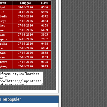
n Terpopuler