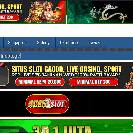
rlengkap
ney, China, Taiwan, Cambodia Paling Akurat dan jitu sesuai bocoran angka main
Singapore
Sidney
Cambodia
Taiwan
 Indotogel