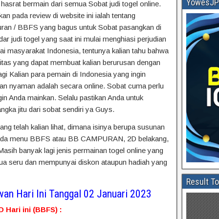
YowesJP
asrat bermain dari semua Sobat judi togel online.
kan pada review di website ini ialah tentang
an / BBFS yang bagus untuk Sobat pasangkan di
dar judi togel yang saat ini mulai menghiasi perjudian
gai masyarakat Indonesia, tentunya kalian tahu bahwa
alitas yang dapat membuat kalian berurusan dengan
gi Kalian para pemain di Indonesia yang ingin
dan nyaman adalah secara online. Sobat cuma perlu
gin Anda mainkan. Selalu pastikan Anda untuk
ka jitu dari sobat sendiri ya Guys.
 yang telah kalian lihat, dimana isinya berupa susunan
 pada menu BBFS atau BB CAMPURAN, 2D belakang,
sih banyak lagi jenis permainan togel online yang
ua seru dan mempunyai diskon ataupun hadiah yang
Result To
wan Hari Ini Tanggal 02 Januari 2023
D Hari ini (BBFS) :