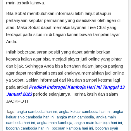
main terbaik lainnya.
Bila Sobat membutuhkan informasi lebih lanjut ataupun
pertanyaan seputar permainan yang disediakan oleh agen di
atas. Maka Sobat dapat memakai layanan Live Chat yang
terdapat pada situs ini di bagian kanan bawah tampilan layar
Anda.
Inilah beberapa saran positif yang dapat admin berikan
kepada kalian agar bisa menjadi player judi online yang pintar
dan bijak. Sehingga Anda bisa bertahan dalam jangka panjang
agar dapat menikmati sensasi enaknya memainkan judi online
ya Sobat. Sekian informasi dari kita dan sampai ketemu lagi
pada artikel
Prediksi Indotogel Kamboja Hari Ini Tanggal 13
Januari 2023
periode selanjutnya. Terima kasih dan salam
JACKPOT!
Tags:
angka cambodia hari ini
,
angka keluar cambodia hari ini
,
angka
keluar shio cambodia hari ini
,
angka main cambodia
,
angka main
cambodia hari ini
,
angka main kamboja
,
angka main kamboja hari ini
,
bocoran cambodia hari ini
,
bocoran kamboja hari ini
,
bocoran syair