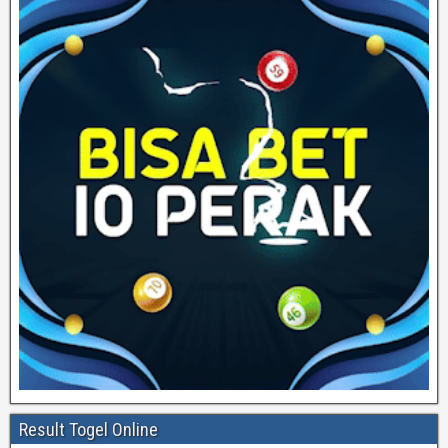
Result Togel Online