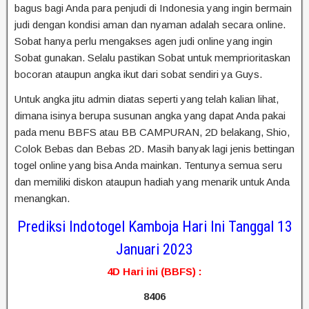
bagus bagi Anda para penjudi di Indonesia yang ingin bermain
judi dengan kondisi aman dan nyaman adalah secara online.
Sobat hanya perlu mengakses agen judi online yang ingin
Sobat gunakan. Selalu pastikan Sobat untuk memprioritaskan
bocoran ataupun angka ikut dari sobat sendiri ya Guys.
Untuk angka jitu admin diatas seperti yang telah kalian lihat,
dimana isinya berupa susunan angka yang dapat Anda pakai
pada menu BBFS atau BB CAMPURAN, 2D belakang, Shio,
Colok Bebas dan Bebas 2D. Masih banyak lagi jenis bettingan
togel online yang bisa Anda mainkan. Tentunya semua seru
dan memiliki diskon ataupun hadiah yang menarik untuk Anda
menangkan.
Prediksi Indotogel Kamboja Hari Ini Tanggal 13
Januari 2023
4D Hari ini (BBFS) :
8406