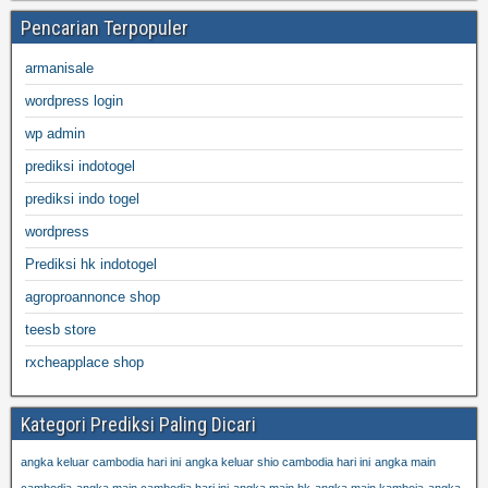
Pencarian Terpopuler
armanisale
wordpress login
wp admin
prediksi indotogel
prediksi indo togel
wordpress
Prediksi hk indotogel
agroproannonce shop
teesb store
rxcheapplace shop
Kategori Prediksi Paling Dicari
angka keluar cambodia hari ini
angka keluar shio cambodia hari ini
angka main
cambodia
angka main cambodia hari ini
angka main hk
angka main kamboja
angka