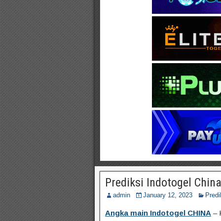
Prediksi Indotogel Chin
admin
January 12, 2023
Predi
Angka main Indotogel CHINA
– 