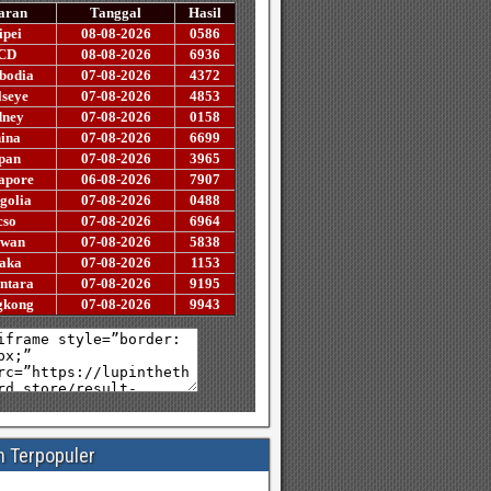
n Terpopuler