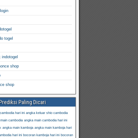
login
dotogel
do togel
 indotogel
nonce shop
e
ace shop
Prediksi Paling Dicari
cambodia hari ini
angka keluar shio cambodia
 main cambodia
angka main cambodia hari ini
k
angka main kamboja
angka main kamboja hari
mbodia hari ini
bocoran kamboja hari ini
bocoran