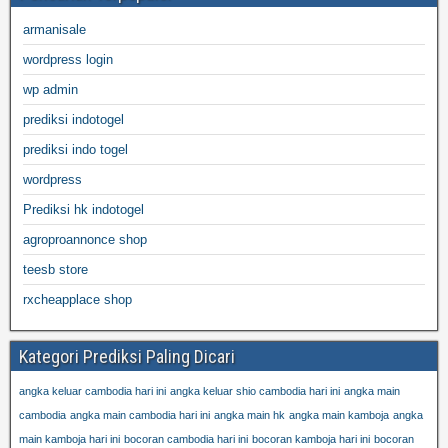
armanisale
wordpress login
wp admin
prediksi indotogel
prediksi indo togel
wordpress
Prediksi hk indotogel
agroproannonce shop
teesb store
rxcheapplace shop
Kategori Prediksi Paling Dicari
angka keluar cambodia hari ini
angka keluar shio cambodia hari ini
angka main
cambodia
angka main cambodia hari ini
angka main hk
angka main kamboja
angka
main kamboja hari ini
bocoran cambodia hari ini
bocoran kamboja hari ini
bocoran