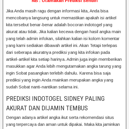
NB : Utamakan Prediksi Sendiri
Jika Anda masih ragu dengan informasi kita, Anda bisa
mencobanya langsung untuk memastikan apakah isi artikel
kita tersebut benar-benar adalah bocoran indotogel yang
akurat atau tidak. Jika kalian kecewa dengan hasil angka main
yang telah admin infokan, silahkan kalian isi kolom komentar
yang kami sediakan dibawah artikel ini. Akan Tetapi terlepas
dari seberapa akuratnya prediksi yang kita infokan pada
artikel-artikel kita setiap harinya. Admin juga ingin memberikan
masukkan agar Anda lebih mengutamakan angka tarung yang
ingin Sobat pasangkan terlebih dahulu. Karena bisa saja
prediksi yang ingin Anda mainkan merupakan angka yang
sudah Sobat nanti-nantikan selama ini.
PREDIKSI INDOTOGEL SIDNEY PALING
AKURAT DAN DIJAMIN TEMBUS
Dengan adanya artikel angka ikut serta rekomendasi situs
yang terpercaya dan aman untuk dipakai. Maka kita jaminkan