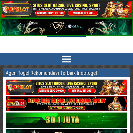
Indotogel HK Prediksi Togel Terlengkap
Prediksi Indotogel HK, Singapore Pools, Sidney, China, Taiwan, Cambodia
Paling Akurat dan jitu sesuai bocoran angka main dan syair togel online
Agen Togel Rekomendasi Terbaik Indotogel