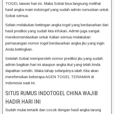
TOGEL taiwan hari ini. Maka Sobat bisa langsung melihat
hasil angka main indotogel yang sudah admin rumuskan untuk
Sobat semua.
Selain melakukan bettingan angka togel yang berdasarkan dari
hasil prediksi yang sudah kita infokan. Admin juga sangat
merekomendasikan untuk Kalian semua melakukan
pemasangan nomor togel berdasarkan angka jitu yang ingin
Anda bettingkan.
Setelah Sobat memperoleh nomor prediksi jitu yang sudah
admin bagikan hari ini ataupun angka ikut yang telah Anda
dapatkan sendiri. Maka tahap selanjutnya ialah Kita akan
merefensikan beberapa AGEN TOGEL TERAMAN di
Indonesia saat ini.
SITUS RUMUS INDOTOGEL CHINA WAJIB
HADIR HARI INI
Sudah mulai tertarik dan cocok dengan hasil angka tarung