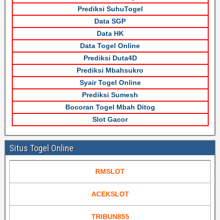
Prediksi SuhuTogel
Data SGP
Data HK
Data Togel Online
Prediksi Duta4D
Prediksi Mbahsukro
Syair Togel Online
Prediksi Sumesh
Bocoran Togel Mbah Ditog
Slot Gacor
Situs Togel Online
RMSLOT
ACEKSLOT
TRIBUN855