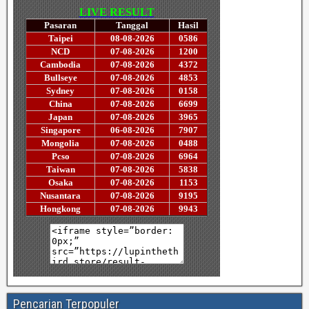
Pencarian Terpopuler