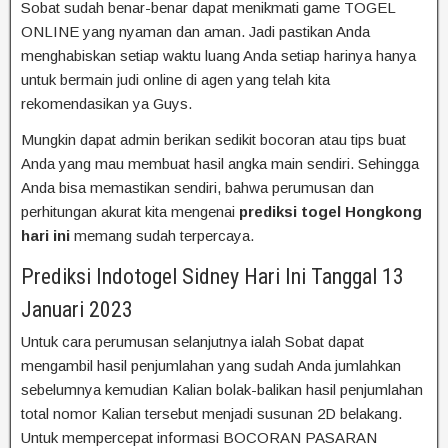
Sobat sudah benar-benar dapat menikmati game TOGEL
ONLINE yang nyaman dan aman. Jadi pastikan Anda
menghabiskan setiap waktu luang Anda setiap harinya hanya
untuk bermain judi online di agen yang telah kita
rekomendasikan ya Guys.
Mungkin dapat admin berikan sedikit bocoran atau tips buat
Anda yang mau membuat hasil angka main sendiri. Sehingga
Anda bisa memastikan sendiri, bahwa perumusan dan
perhitungan akurat kita mengenai
prediksi togel Hongkong
hari ini
memang sudah terpercaya.
Prediksi Indotogel Sidney Hari Ini Tanggal 13
Januari 2023
Untuk cara perumusan selanjutnya ialah Sobat dapat
mengambil hasil penjumlahan yang sudah Anda jumlahkan
sebelumnya kemudian Kalian bolak-balikan hasil penjumlahan
total nomor Kalian tersebut menjadi susunan 2D belakang.
Untuk mempercepat informasi BOCORAN PASARAN