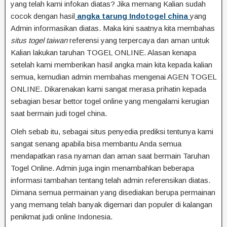
yang telah kami infokan diatas? Jika memang Kalian sudah
cocok dengan hasil
angka tarung Indotogel china
yang
Admin informasikan diatas. Maka kini saatnya kita membahas
situs togel taiwan
referensi yang terpercaya dan aman untuk
Kalian lakukan taruhan TOGEL ONLINE. Alasan kenapa
setelah kami memberikan hasil angka main kita kepada kalian
semua, kemudian admin membahas mengenai AGEN TOGEL
ONLINE. Dikarenakan kami sangat merasa prihatin kepada
sebagian besar bettor togel online yang mengalami kerugian
saat bermain judi togel china.
Oleh sebab itu, sebagai situs penyedia prediksi tentunya kami
sangat senang apabila bisa membantu Anda semua
mendapatkan rasa nyaman dan aman saat bermain Taruhan
Togel Online. Admin juga ingin menambahkan beberapa
informasi tambahan tentang telah admin referensikan diatas.
Dimana semua permainan yang disediakan berupa permainan
yang memang telah banyak digemari dan populer di kalangan
penikmat judi online Indonesia.