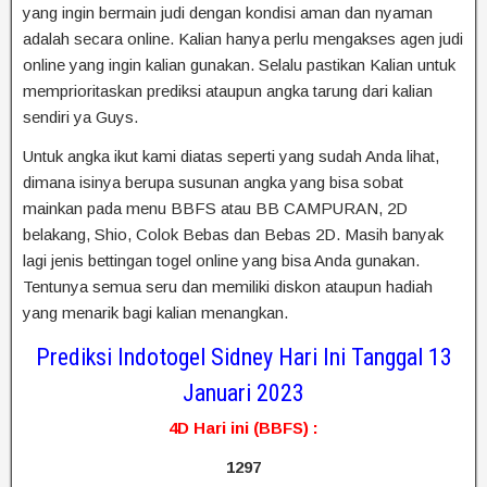
yang ingin bermain judi dengan kondisi aman dan nyaman
adalah secara online. Kalian hanya perlu mengakses agen judi
online yang ingin kalian gunakan. Selalu pastikan Kalian untuk
memprioritaskan prediksi ataupun angka tarung dari kalian
sendiri ya Guys.
Untuk angka ikut kami diatas seperti yang sudah Anda lihat,
dimana isinya berupa susunan angka yang bisa sobat
mainkan pada menu BBFS atau BB CAMPURAN, 2D
belakang, Shio, Colok Bebas dan Bebas 2D. Masih banyak
lagi jenis bettingan togel online yang bisa Anda gunakan.
Tentunya semua seru dan memiliki diskon ataupun hadiah
yang menarik bagi kalian menangkan.
Prediksi Indotogel Sidney Hari Ini Tanggal 13
Januari 2023
4D Hari ini (BBFS) :
1297