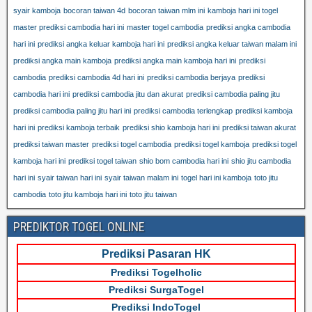
syair kamboja
bocoran taiwan 4d
bocoran taiwan mlm ini
kamboja hari ini togel
master prediksi cambodia hari ini
master togel cambodia
prediksi angka cambodia
hari ini
prediksi angka keluar kamboja hari ini
prediksi angka keluar taiwan malam ini
prediksi angka main kamboja
prediksi angka main kamboja hari ini
prediksi
cambodia
prediksi cambodia 4d hari ini
prediksi cambodia berjaya
prediksi
cambodia hari ini
prediksi cambodia jitu dan akurat
prediksi cambodia paling jitu
prediksi cambodia paling jitu hari ini
prediksi cambodia terlengkap
prediksi kamboja
hari ini
prediksi kamboja terbaik
prediksi shio kamboja hari ini
prediksi taiwan akurat
prediksi taiwan master
prediksi togel cambodia
prediksi togel kamboja
prediksi togel
kamboja hari ini
prediksi togel taiwan
shio bom cambodia hari ini
shio jitu cambodia
hari ini
syair taiwan hari ini
syair taiwan malam ini
togel hari ini kamboja
toto jitu
cambodia
toto jitu kamboja hari ini
toto jitu taiwan
PREDIKTOR TOGEL ONLINE
Prediksi Pasaran HK
Prediksi Togelholic
Prediksi SurgaTogel
Prediksi IndoTogel