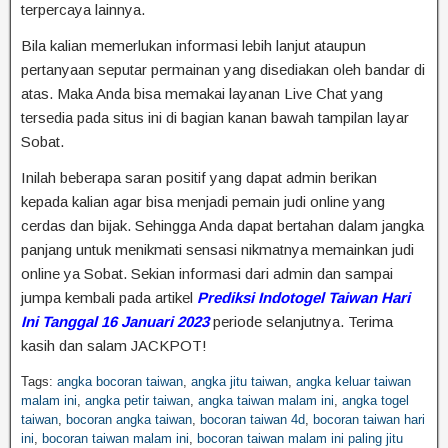
terpercaya lainnya.
Bila kalian memerlukan informasi lebih lanjut ataupun
pertanyaan seputar permainan yang disediakan oleh bandar di
atas. Maka Anda bisa memakai layanan Live Chat yang
tersedia pada situs ini di bagian kanan bawah tampilan layar
Sobat.
Inilah beberapa saran positif yang dapat admin berikan
kepada kalian agar bisa menjadi pemain judi online yang
cerdas dan bijak. Sehingga Anda dapat bertahan dalam jangka
panjang untuk menikmati sensasi nikmatnya memainkan judi
online ya Sobat. Sekian informasi dari admin dan sampai
jumpa kembali pada artikel
Prediksi Indotogel Taiwan Hari
Ini Tanggal 16 Januari 2023
periode selanjutnya. Terima
kasih dan salam JACKPOT!
Tags:
angka bocoran taiwan
,
angka jitu taiwan
,
angka keluar taiwan
malam ini
,
angka petir taiwan
,
angka taiwan malam ini
,
angka togel
taiwan
,
bocoran angka taiwan
,
bocoran taiwan 4d
,
bocoran taiwan hari
ini
,
bocoran taiwan malam ini
,
bocoran taiwan malam ini paling jitu