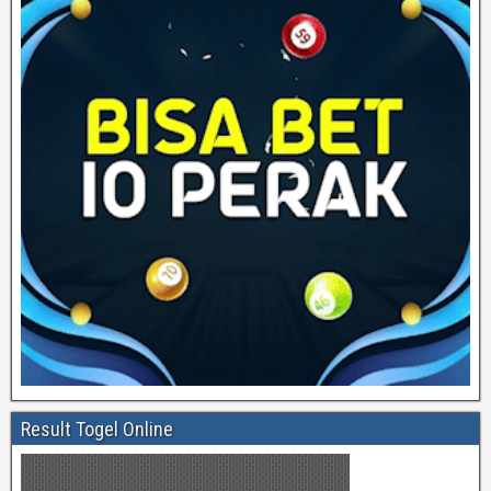
Result Togel Online