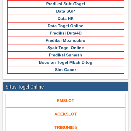
Prediksi SuhuTogel
Data SGP
Data HK
Data Togel Online
Prediksi Duta4D
Prediksi Mbahsukro
Syair Togel Online
Prediksi Sumesh
Bocoran Togel Mbah Ditog
Slot Gacor
Situs Togel Online
RMSLOT
ACEKSLOT
TRIBUN855