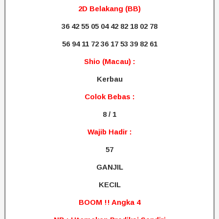
2D Belakang (BB)
36 42 55 05 04 42 82 18 02 78
56 94 11 72 36 17 53 39 82 61
Shio (Macau) :
Kerbau
Colok Bebas :
8 / 1
Wajib Hadir :
57
GANJIL
KECIL
BOOM !! Angka 4