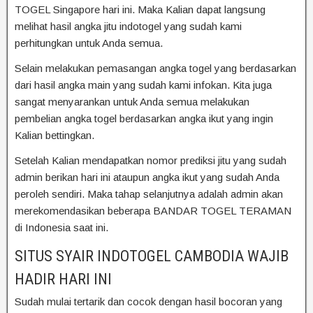
TOGEL Singapore hari ini. Maka Kalian dapat langsung
melihat hasil angka jitu indotogel yang sudah kami
perhitungkan untuk Anda semua.
Selain melakukan pemasangan angka togel yang berdasarkan
dari hasil angka main yang sudah kami infokan. Kita juga
sangat menyarankan untuk Anda semua melakukan
pembelian angka togel berdasarkan angka ikut yang ingin
Kalian bettingkan.
Setelah Kalian mendapatkan nomor prediksi jitu yang sudah
admin berikan hari ini ataupun angka ikut yang sudah Anda
peroleh sendiri. Maka tahap selanjutnya adalah admin akan
merekomendasikan beberapa BANDAR TOGEL TERAMAN
di Indonesia saat ini.
SITUS SYAIR INDOTOGEL CAMBODIA WAJIB
HADIR HARI INI
Sudah mulai tertarik dan cocok dengan hasil bocoran yang