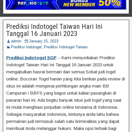
Prediksi Indotogel Taiwan Hari Ini
Tanggal 16 Januari 2023
admin
January 15, 2023
Prediksi Indotogel
,
Prediksi Indotogel Taiwan
Prediksi Indotogel SGP
– Kami menyediakan Prediksi
Indotogel Taiwan Hari Ini Tanggal 16 Januari 2023 untuk
mengabulkan hasrat bermain dari semua Sobat judi togel
online. Bocoran Togel harian yang Kita berikan pada review di
situs ini adalah mengenai perhitungan angka main BB
Campuran / BBFS yang bagus untuk kalian pasangkan di
pasaran hari ini. Ada begitu banyak situs judi togel yang saat
ini mulai menghiasi perjudian online terutama di Indonesia.
Sebagai masyarakat Indonesia, tentunya anda tahu bahwa
permainan judi termasuk salah satu kriminalitas yang dapat
membuat Anda melanggar hukum. Maka opsi terbaik bagi