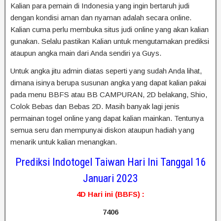
Kalian para pemain di Indonesia yang ingin bertaruh judi
dengan kondisi aman dan nyaman adalah secara online.
Kalian cuma perlu membuka situs judi online yang akan kalian
gunakan. Selalu pastikan Kalian untuk mengutamakan prediksi
ataupun angka main dari Anda sendiri ya Guys.
Untuk angka jitu admin diatas seperti yang sudah Anda lihat,
dimana isinya berupa susunan angka yang dapat kalian pakai
pada menu BBFS atau BB CAMPURAN, 2D belakang, Shio,
Colok Bebas dan Bebas 2D. Masih banyak lagi jenis
permainan togel online yang dapat kalian mainkan. Tentunya
semua seru dan mempunyai diskon ataupun hadiah yang
menarik untuk kalian menangkan.
Prediksi Indotogel Taiwan Hari Ini Tanggal 16
Januari 2023
4D Hari ini (BBFS) :
7406