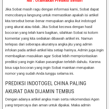
NB : Utamakan Prediksi Sendiri
Jika Sobat masih ragu dengan informasi kami, Sobat dapat
mencobanya langsung untuk memastikan apakah isi artikel
kita tersebut benar-benar merupakan angka ikut indotogel
yang akurat atau tidak. Jika Sobat kecewa dengan hasil
bocoran yang telah kami bagikan, silahkan Sobat isi kolom
komentar yang kita sediakan dibawah artikel ini. Namun
terlepas dari seberapa akuratnya angka jitu yang admin
infokan pada artikel-artikel kita setiap harinya. Admin juga ingin
membagikan masukkan agar Sobat lebih memprioritaskan
prediksi yang ingin Kalian pasangkan terlebih dahulu. Karena
bisa saja bocoran yang ingin Sobat mainkan merupakan
nomor yang sudah Anda tunggu selama ini.
PREDIKSI INDOTOGEL CHINA PALING
AKURAT DAN DIJAMIN TEMBUS
Dengan adanya artikel angka main serta rekomendasi Agen
yang terpercaya dan aman untuk dipakai. Maka admin