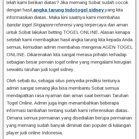
telah kami berikan diatas? Jika memang Sobat sudah cocok
dengan hasil
angka tarung Indotogel sidney
yang kita
informasikan diatas. Maka kini saatnya kami membahas
bandar togel Singapore
referensi yang terpercaya dan aman
untuk Sobat lakukan betting TOGEL ONLINE. Alasan kenapa
setelah kami membagikan hasil angka tarung kita kepada Anda
semua, kemudian admin membahas mengenai AGEN TOGEL
ONLINE. Dikarenakan kita sangat merasa prihatin terhadap
sebagian besar pemain togel online yang mengalami kerugian
sewaktu taruhan judi togel sidney.
Oleh sebab itu, sebagai situs penyedia prediksi tentunya
admin sangat senang jika bisa membantu Sobat semua
mendapatkan rasa nyaman dan aman saat bermain Taruhan
Togel Online. Admin juga ingin menambahkan beberapa
informasi tambahan tentang sudah kami referensikan diatas.
Dimana semua permainan yang disediakan berupa permainan
yang memang sudah banyak diminati dan populer di kalangan
player judi online Indonesia.