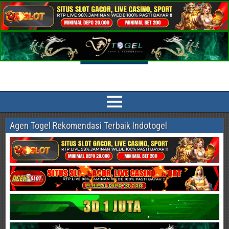
Indotogel HK Prediksi Togel Terlengkap
Prediksi Indotogel HK, Singapore Pools, Sidney, China, Taiwan, Cambodia
Paling Akurat dan jitu sesuai bocoran angka main dan syair togel online
Agen Togel Rekomendasi Terbaik Indotogel