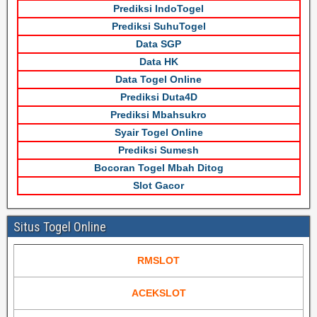
Prediksi IndoTogel
Prediksi SuhuTogel
Data SGP
Data HK
Data Togel Online
Prediksi Duta4D
Prediksi Mbahsukro
Syair Togel Online
Prediksi Sumesh
Bocoran Togel Mbah Ditog
Slot Gacor
Situs Togel Online
RMSLOT
ACEKSLOT