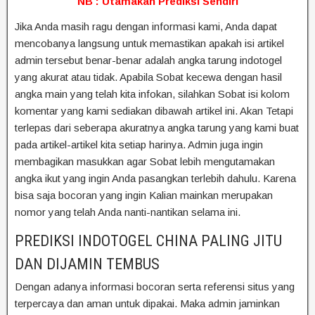
NB : Utamakan Prediksi Sendiri
Jika Anda masih ragu dengan informasi kami, Anda dapat
mencobanya langsung untuk memastikan apakah isi artikel
admin tersebut benar-benar adalah angka tarung indotogel
yang akurat atau tidak. Apabila Sobat kecewa dengan hasil
angka main yang telah kita infokan, silahkan Sobat isi kolom
komentar yang kami sediakan dibawah artikel ini. Akan Tetapi
terlepas dari seberapa akuratnya angka tarung yang kami buat
pada artikel-artikel kita setiap harinya. Admin juga ingin
membagikan masukkan agar Sobat lebih mengutamakan
angka ikut yang ingin Anda pasangkan terlebih dahulu. Karena
bisa saja bocoran yang ingin Kalian mainkan merupakan
nomor yang telah Anda nanti-nantikan selama ini.
PREDIKSI INDOTOGEL CHINA PALING JITU
DAN DIJAMIN TEMBUS
Dengan adanya informasi bocoran serta referensi situs yang
terpercaya dan aman untuk dipakai. Maka admin jaminkan