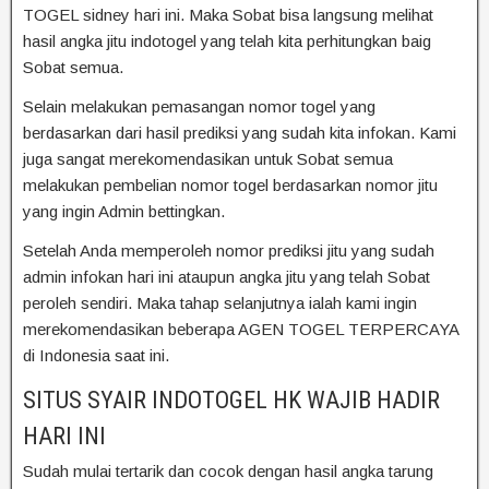
TOGEL sidney hari ini. Maka Sobat bisa langsung melihat
hasil angka jitu indotogel yang telah kita perhitungkan baig
Sobat semua.
Selain melakukan pemasangan nomor togel yang
berdasarkan dari hasil prediksi yang sudah kita infokan. Kami
juga sangat merekomendasikan untuk Sobat semua
melakukan pembelian nomor togel berdasarkan nomor jitu
yang ingin Admin bettingkan.
Setelah Anda memperoleh nomor prediksi jitu yang sudah
admin infokan hari ini ataupun angka jitu yang telah Sobat
peroleh sendiri. Maka tahap selanjutnya ialah kami ingin
merekomendasikan beberapa AGEN TOGEL TERPERCAYA
di Indonesia saat ini.
SITUS SYAIR INDOTOGEL HK WAJIB HADIR
HARI INI
Sudah mulai tertarik dan cocok dengan hasil angka tarung