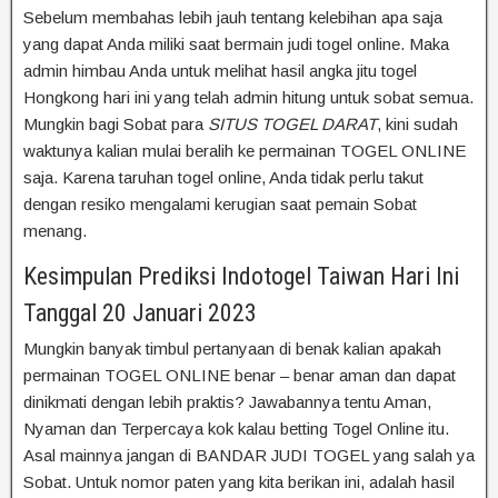
Sebelum membahas lebih jauh tentang kelebihan apa saja
yang dapat Anda miliki saat bermain judi togel online. Maka
admin himbau Anda untuk melihat hasil angka jitu togel
Hongkong hari ini yang telah admin hitung untuk sobat semua.
Mungkin bagi Sobat para
SITUS TOGEL DARAT
, kini sudah
waktunya kalian mulai beralih ke permainan TOGEL ONLINE
saja. Karena taruhan togel online, Anda tidak perlu takut
dengan resiko mengalami kerugian saat pemain Sobat
menang.
Kesimpulan Prediksi Indotogel Taiwan Hari Ini
Tanggal 20 Januari 2023
Mungkin banyak timbul pertanyaan di benak kalian apakah
permainan TOGEL ONLINE benar – benar aman dan dapat
dinikmati dengan lebih praktis? Jawabannya tentu Aman,
Nyaman dan Terpercaya kok kalau betting Togel Online itu.
Asal mainnya jangan di BANDAR JUDI TOGEL yang salah ya
Sobat. Untuk nomor paten yang kita berikan ini, adalah hasil