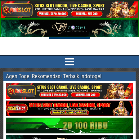
Indotogel HK Prediksi Togel Terlengkap
Prediksi Indotogel HK, Singapore Pools, Sidney, China, Taiwan, Cambodia
Paling Akurat dan jitu sesuai bocoran angka main dan syair togel online
Agen Togel Rekomendasi Terbaik Indotogel