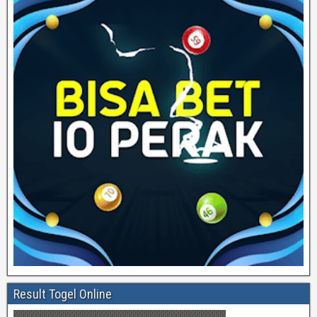
Result Togel Online