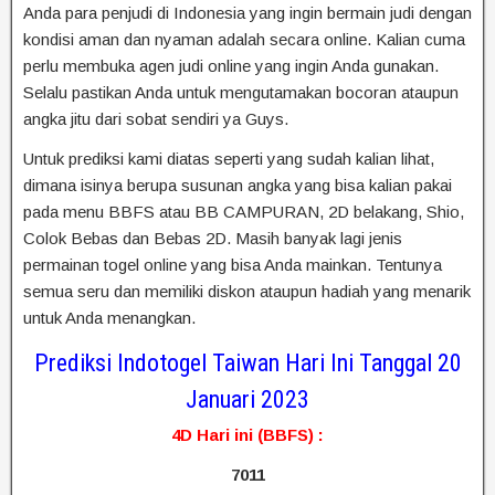
Anda para penjudi di Indonesia yang ingin bermain judi dengan
kondisi aman dan nyaman adalah secara online. Kalian cuma
perlu membuka agen judi online yang ingin Anda gunakan.
Selalu pastikan Anda untuk mengutamakan bocoran ataupun
angka jitu dari sobat sendiri ya Guys.
Untuk prediksi kami diatas seperti yang sudah kalian lihat,
dimana isinya berupa susunan angka yang bisa kalian pakai
pada menu BBFS atau BB CAMPURAN, 2D belakang, Shio,
Colok Bebas dan Bebas 2D. Masih banyak lagi jenis
permainan togel online yang bisa Anda mainkan. Tentunya
semua seru dan memiliki diskon ataupun hadiah yang menarik
untuk Anda menangkan.
Prediksi Indotogel Taiwan Hari Ini Tanggal 20
Januari 2023
4D Hari ini (BBFS) :
7011