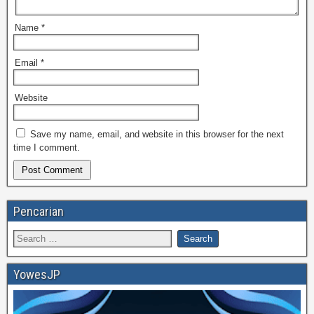
Name
*
Email
*
Website
Save my name, email, and website in this browser for the next
time I comment.
Pencarian
YowesJP