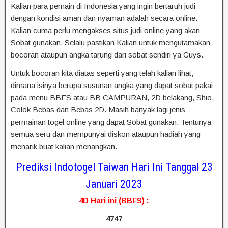
Kalian para pemain di Indonesia yang ingin bertaruh judi
dengan kondisi aman dan nyaman adalah secara online.
Kalian cuma perlu mengakses situs judi online yang akan
Sobat gunakan. Selalu pastikan Kalian untuk mengutamakan
bocoran ataupun angka tarung dari sobat sendiri ya Guys.
Untuk bocoran kita diatas seperti yang telah kalian lihat,
dimana isinya berupa susunan angka yang dapat sobat pakai
pada menu BBFS atau BB CAMPURAN, 2D belakang, Shio,
Colok Bebas dan Bebas 2D. Masih banyak lagi jenis
permainan togel online yang dapat Sobat gunakan. Tentunya
semua seru dan mempunyai diskon ataupun hadiah yang
menarik buat kalian menangkan.
Prediksi Indotogel Taiwan Hari Ini Tanggal 23
Januari 2023
4D Hari ini (BBFS) :
4747