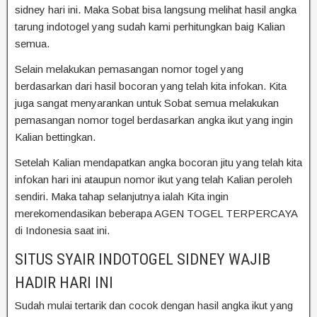
sidney hari ini. Maka Sobat bisa langsung melihat hasil angka
tarung indotogel yang sudah kami perhitungkan baig Kalian
semua.
Selain melakukan pemasangan nomor togel yang
berdasarkan dari hasil bocoran yang telah kita infokan. Kita
juga sangat menyarankan untuk Sobat semua melakukan
pemasangan nomor togel berdasarkan angka ikut yang ingin
Kalian bettingkan.
Setelah Kalian mendapatkan angka bocoran jitu yang telah kita
infokan hari ini ataupun nomor ikut yang telah Kalian peroleh
sendiri. Maka tahap selanjutnya ialah Kita ingin
merekomendasikan beberapa AGEN TOGEL TERPERCAYA
di Indonesia saat ini.
SITUS SYAIR INDOTOGEL SIDNEY WAJIB
HADIR HARI INI
Sudah mulai tertarik dan cocok dengan hasil angka ikut yang