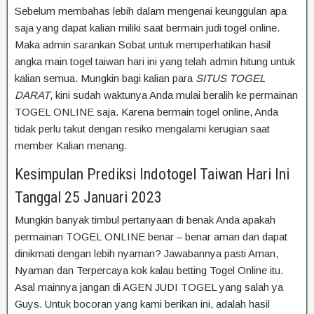
Sebelum membahas lebih dalam mengenai keunggulan apa
saja yang dapat kalian miliki saat bermain judi togel online.
Maka admin sarankan Sobat untuk memperhatikan hasil
angka main togel taiwan hari ini yang telah admin hitung untuk
kalian semua. Mungkin bagi kalian para
SITUS TOGEL
DARAT
, kini sudah waktunya Anda mulai beralih ke permainan
TOGEL ONLINE saja. Karena bermain togel online, Anda
tidak perlu takut dengan resiko mengalami kerugian saat
member Kalian menang.
Kesimpulan Prediksi Indotogel Taiwan Hari Ini
Tanggal 25 Januari 2023
Mungkin banyak timbul pertanyaan di benak Anda apakah
permainan TOGEL ONLINE benar – benar aman dan dapat
dinikmati dengan lebih nyaman? Jawabannya pasti Aman,
Nyaman dan Terpercaya kok kalau betting Togel Online itu.
Asal mainnya jangan di AGEN JUDI TOGEL yang salah ya
Guys. Untuk bocoran yang kami berikan ini, adalah hasil