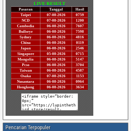
Pencarian Terpopuler