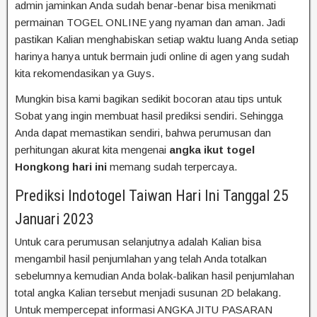
admin jaminkan Anda sudah benar-benar bisa menikmati
permainan TOGEL ONLINE yang nyaman dan aman. Jadi
pastikan Kalian menghabiskan setiap waktu luang Anda setiap
harinya hanya untuk bermain judi online di agen yang sudah
kita rekomendasikan ya Guys.
Mungkin bisa kami bagikan sedikit bocoran atau tips untuk
Sobat yang ingin membuat hasil prediksi sendiri. Sehingga
Anda dapat memastikan sendiri, bahwa perumusan dan
perhitungan akurat kita mengenai
angka ikut togel
Hongkong hari ini
memang sudah terpercaya.
Prediksi Indotogel Taiwan Hari Ini Tanggal 25
Januari 2023
Untuk cara perumusan selanjutnya adalah Kalian bisa
mengambil hasil penjumlahan yang telah Anda totalkan
sebelumnya kemudian Anda bolak-balikan hasil penjumlahan
total angka Kalian tersebut menjadi susunan 2D belakang.
Untuk mempercepat informasi ANGKA JITU PASARAN