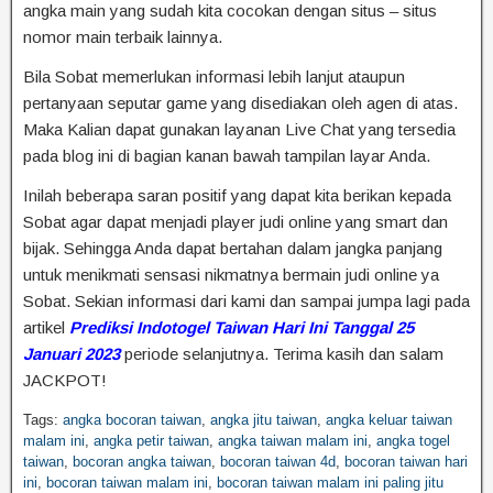
angka main yang sudah kita cocokan dengan situs – situs
nomor main terbaik lainnya.
Bila Sobat memerlukan informasi lebih lanjut ataupun
pertanyaan seputar game yang disediakan oleh agen di atas.
Maka Kalian dapat gunakan layanan Live Chat yang tersedia
pada blog ini di bagian kanan bawah tampilan layar Anda.
Inilah beberapa saran positif yang dapat kita berikan kepada
Sobat agar dapat menjadi player judi online yang smart dan
bijak. Sehingga Anda dapat bertahan dalam jangka panjang
untuk menikmati sensasi nikmatnya bermain judi online ya
Sobat. Sekian informasi dari kami dan sampai jumpa lagi pada
artikel
Prediksi Indotogel Taiwan Hari Ini Tanggal 25
Januari 2023
periode selanjutnya. Terima kasih dan salam
JACKPOT!
Tags:
angka bocoran taiwan
,
angka jitu taiwan
,
angka keluar taiwan
malam ini
,
angka petir taiwan
,
angka taiwan malam ini
,
angka togel
taiwan
,
bocoran angka taiwan
,
bocoran taiwan 4d
,
bocoran taiwan hari
ini
,
bocoran taiwan malam ini
,
bocoran taiwan malam ini paling jitu