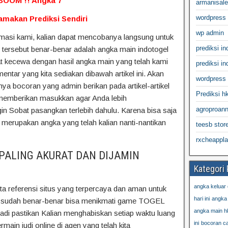
BOOM !! Angka 7
armanisale
wordpress 
amakan Prediksi Sendiri
wp admin
rmasi kami, kalian dapat mencobanya langsung untuk
prediksi in
n tersebut benar-benar adalah angka main indotogel
bat kecewa dengan hasil angka main yang telah kami
prediksi in
entar yang kita sediakan dibawah artikel ini. Akan
wordpress
tnya bocoran yang admin berikan pada artikel-artikel
Prediksi hk
in memberikan masukkan agar Anda lebih
agroproan
in Sobat pasangkan terlebih dahulu. Karena bisa saja
n merupakan angka yang telah kalian nanti-nantikan
teesb stor
rxcheappl
 PALING AKURAT DAN DIJAMIN
Kategori 
angka keluar 
rta referensi situs yang terpercaya dan aman untuk
hari ini
angka
a sudah benar-benar bisa menikmati game TOGEL
angka main h
i pastikan Kalian menghabiskan setiap waktu luang
ini
bocoran ca
main judi online di agen yang telah kita