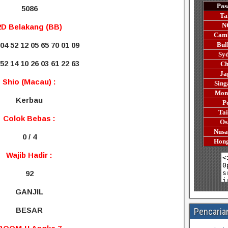
5086
2D Belakang (BB)
 04 52 12 05 65 70 01 09
 52 14 10 26 03 61 22 63
Shio (Macau) :
Kerbau
Colok Bebas :
0 / 4
Wajib Hadir :
92
GANJIL
BESAR
Pencaria