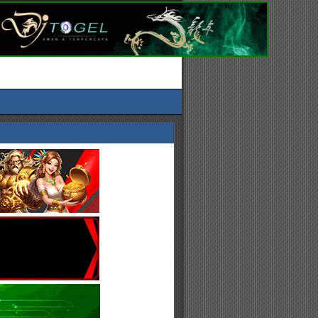
 dan syair togel online