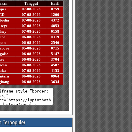
n Terpopuler