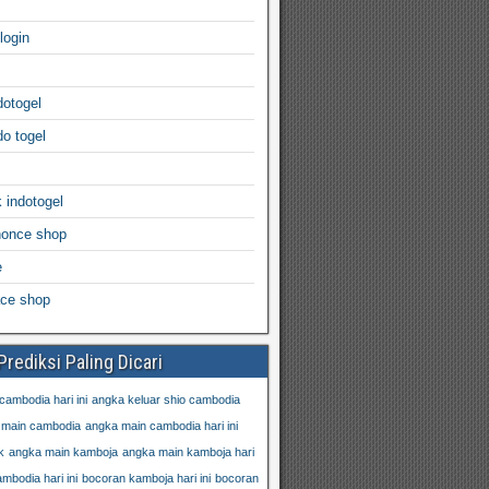
login
dotogel
do togel
 indotogel
nonce shop
e
ace shop
Prediksi Paling Dicari
cambodia hari ini
angka keluar shio cambodia
 main cambodia
angka main cambodia hari ini
k
angka main kamboja
angka main kamboja hari
mbodia hari ini
bocoran kamboja hari ini
bocoran