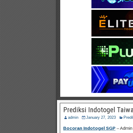
Prediksi Indotogel Taiw
admin
January 27, 2023
Predi
Bocoran Indotogel SGP
– Admin 