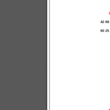
42 88
90 25